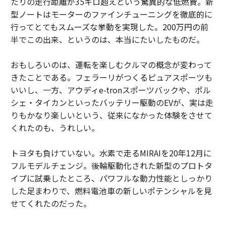
たりの走行距離が35キロ超えという驚異的な低燃費。新
型ノートはモーターのファインチューニングを徹底的に
行ってとてもスムーズな挙動を実現した。200万円の前
半でこの出来、というのは、本当にたいしたものだ。
おもしろいのは、運転を楽しむクルマの概念が変わって
きたことである。フェラーリがつくるピュアスポーツも
いいし、一方、アウディe-tronスポーツバックや、ポル
シェ・タイカンといったバッテリー駆動のEVが、実は走
りもかなり楽しいという、従来になかった体験をさせて
くれたのも、うれしい。
トヨタも負けていない。水素で走るMIRAIを20年12月に
フルモデルチェンジ。後輪駆動化された新型のプロトタ
イプに試乗したところ、パワフルな動力性能としっかり
した足まわりで、燃料電池車の新しいポテンシャルを見
せてくれたのだった。