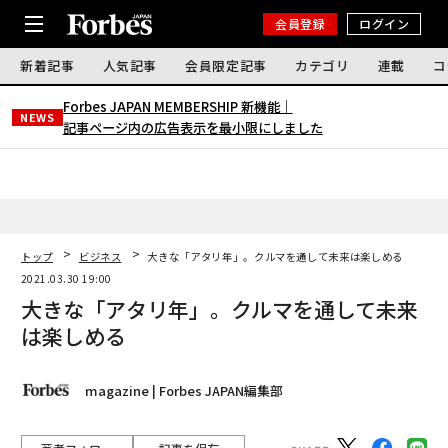
会員登録
ログイン
新着記事
人気記事
会員限定記事
カテゴリ
連載
コ
Forbes JAPAN MEMBERSHIP 新機能｜
NEWS
記事ページ内の広告表示を最小限にしました
トップ
ビジネス
大きな「アタリ年」。クルマを通して未来は楽しめる
2021.03.30 19:00
大きな「アタリ年」。クルマを通して未来
は楽しめる
magazine | Forbes JAPAN編集部