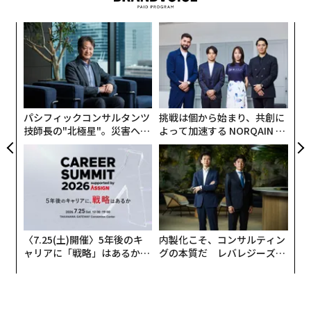
革
ク
た「
ア
の
た
パシフィックコンサルタンツ
挑戦は個から始まり、共創に
技師長の"北極星"。災害への
よって加速する NORQAIN JA
無力感を乗り越え見つけた、
PAN 特別座談会
防災一筋20年の答え
〈7.25(土)開催〉5年後のキ
内製化こそ、コンサルティン
ャリアに「戦略」はあるか。
グの本質だ レバレジーズが
トップエグゼクティブのキャ
実践する、次世代ファームの
リアに触れる1日│CAREER S
全貌
UMMIT 2026