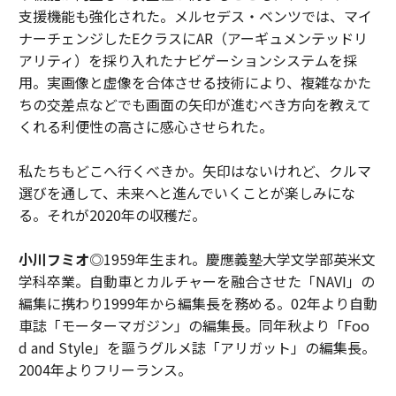
支援機能も強化された。メルセデス・ベンツでは、マイ
ナーチェンジしたEクラスにAR（アーギュメンテッドリ
アリティ）を採り入れたナビゲーションシステムを採
用。実画像と虚像を合体させる技術により、複雑なかた
ちの交差点などでも画面の矢印が進むべき方向を教えて
くれる利便性の高さに感心させられた。
私たちもどこへ行くべきか。矢印はないけれど、クルマ
選びを通して、未来へと進んでいくことが楽しみにな
る。それが2020年の収穫だ。
小川フミオ
◎1959年生まれ。慶應義塾大学文学部英米文
学科卒業。自動車とカルチャーを融合させた「NAVI」の
編集に携わり1999年から編集長を務める。02年より自動
車誌「モーターマガジン」の編集長。同年秋より「Foo
d and Style」を謳うグルメ誌「アリガット」の編集長。
2004年よりフリーランス。