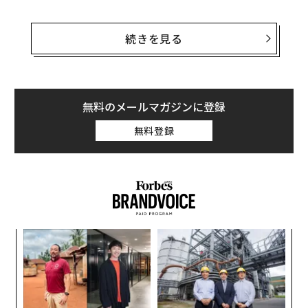
現在10歳になったういが次に興味を持ったのは、トラン
スジェンダー。夏の自由研究や当事者へのインタビュー
続きを見る
をもとに小冊子『小学生の私たちが知っているだけで、
せかいを変えることができる。』を自費出版した。トラ
ンスジェンダーといえば、新型コロナウイルスの封じ込
めで脚光を浴びた台湾のデジタル担当大臣、オードリ
無料のメールマガジンに登録
ー・タンがカミングアウトしていることで知られてい
無料登録
る。ういが是非取材をしたいとインタビューをオファー
したところ、OKの返事をもらった。
3月半ば、Forbes JAPANオフィスでういとオードリー・
タン大臣の対談が実現。「オードリーの由来は？」「カ
ミングアウトできたのはなぜ？」──10歳の作家ならで
内
はの質問に、大臣が丁寧に答えた。
グ
実
“
全
オ
ジ