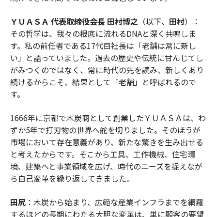
ＹＵＡＳＡ 代表取締役会長 田村博之
（以下、
田村
）：
その哲学は、我々の根底に流れるDNAと深く共鳴しま
す。私の前任者である17代目社長は「老舗は常に新し
い」と語っていました。過去の歴史や伝統に甘んじてし
がみつくのではなく、常に時代の先を読み、新しくあり
続けるからこそ、結果として「老舗」と呼ばれるので
す。
1666年に京都で木炭商として創業したＹＵＡＳＡは、わ
ずか5年で打刃物の世界へ舵を切りました。そのほうが
市場において存在意義があり、新たな驚きを生み出せる
と考えたからです。そこから工具、工作機械、住宅環
境、建築へと事業領域を広げ、時代のニーズを捉えなが
ら自己変革を繰り返してきました。
田尻
：木炭から始まり、広範な産業インフラまでを網羅
するほどの長期にわたる大胆な変革は、単に顧客の要望