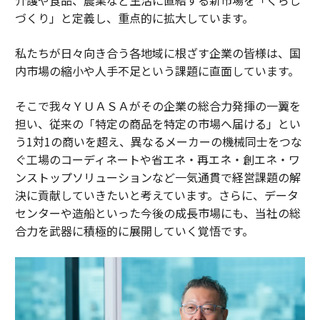
づくり」と定義し、重点的に拡大しています。
私たちが日々向き合う各地域に根ざす企業の皆様は、国
内市場の縮小や人手不足という課題に直面しています。
そこで我々ＹＵＡＳＡがその企業の総合力発揮の一翼を
担い、従来の「特定の商品を特定の市場へ届ける」とい
う1対1の商いを超え、異なるメーカーの機械同士をつな
ぐ工場のコーディネートや省エネ・再エネ・創エネ・ワ
ンストップソリューションなど一気通貫で経営課題の解
決に貢献していきたいと考えています。さらに、データ
センターや造船といった今後の成長市場にも、当社の総
合力を武器に積極的に展開していく覚悟です。