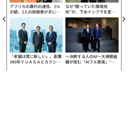
アフリカの農村の通信、小1
なぜ“眠っていた環境技
の壁。2人の挑戦者が手にし
術”が、下水インフラを変え
た「次なる武器」
たのか──産総研×月島JFE
アクアソリューションの10年
「老舗は常に新しい」。創業
〜決断する人のAI〜大規模組
360年ＹＵＡＳＡとカクシン
織が挑む「AIフル実装」“使
CEO田尻望が語る、AIを超え
う”企業から“動く”企業へ【N
る人の価値
TTドコモビジネス×PwC】
虹とトランスジェンダー
秋元うい（以下、うい）
：こんにちは。私は現在10歳
で、『しょうがっこうがだいすき』という本を書いた秋
元ういと申します。