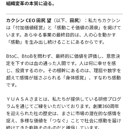
組織変革の本質に迫る。
カクシン CEO 田尻 望
（以下、
田尻
）：私たちカクシン
は「付加価値経営」と「感動こそ価値の源泉」を掲げて
います。あらゆる事業の最終目的は、人の心を動かす
「感動」を生み出し続けることにあるからです。
BtoC、BtoBを問わず、最終的に価値を評価し、意思決
定を下すのは血の通った人間です。人は何に幸せを感
じ、投資するのか。その根幹にあるのは、理屈や数字を
超えて感情が揺さぶられる「身体感覚」、すなわち感動
です。
ＹＵＡＳＡさまとは、私たちが提供している研修プログ
ラムを通じてご縁をいただいております。創業360周年
を迎えられた社の歴史は、まさに市場の潜在的な感情を
捉え、多様な価値を「つなぐ」ことで社会に感動を届け
続けてきた軌跡そのものだと確信しています。