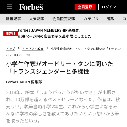
会員登録
ログイン
新着記事
人気記事
会員限定記事
カテゴリ
連載
コ
Forbes JAPAN MEMBERSHIP 新機能｜
NEWS
記事ページ内の広告表示を最小限にしました
トップ
キャリア・教育
小学生作家がオードリー・タンに聞いた「トランスジェ
2021.03.29 17:00
小学生作家がオードリー・タンに聞いた
「トランスジェンダーと多様性」
Forbes JAPAN 編集部
2018年、絵本『しょうがっこうがだいすき』が出版さ
れ、10万部を超えるベストセラーとなった。作者は、秋
元うい。執筆当時小学2年生、これから小学生になるみ
んなに学校の楽しさを教えてあげたいという想いから筆
を取ったという。