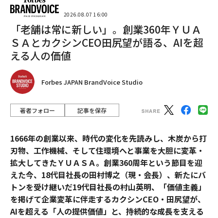
2026.08.07 16:00
「老舗は常に新しい」。創業360年ＹＵＡ
ＳＡとカクシンCEO田尻望が語る、AIを超
える人の価値
Forbes JAPAN BrandVoice Studio
著者フォロー
記事を保存
1666年の創業以来、時代の変化を先読みし、木炭から打
刃物、工作機械、そして住環境へと事業を大胆に変革・
拡大してきたＹＵＡＳＡ。創業360周年という節目を迎
えた今、18代目社長の田村博之（現・会長）、新たにバ
トンを受け継いだ19代目社長の村山英明、「価値主義」
を掲げて企業変革に伴走するカクシンCEO・田尻望が、
AIを超える「人の提供価値」と、持続的な成長を支える