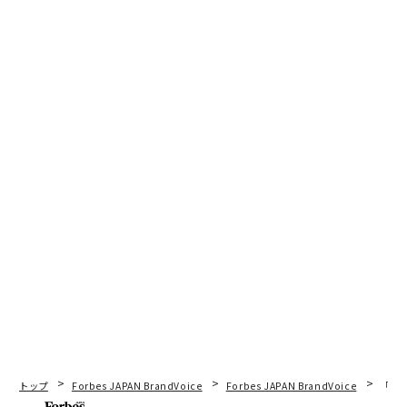
トップ
Forbes JAPAN BrandVoice
Forbes JAPAN BrandVoice
「老