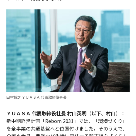
田村博之 ＹＵＡＳＡ 代表取締役会長
ＹＵＡＳＡ 代表取締役社長 村山英明
（以下、
村山
）：
新中期経営計画「Reborn 2031」では、「環境づくり」
を全事業の共通基盤へと位置付けました。そのうえで、
介護や食品、農業など生活に直結する新市場を「くらし