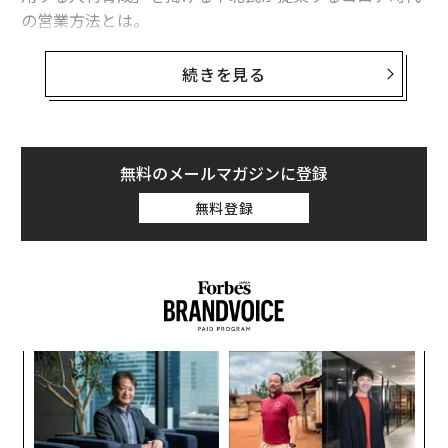
の営業方法とは。
続きを見る
「ワイプ芸」というものをご存知でしょうか？ タレン
トの方々がテレビに映る頻度をできる限り増やすために
使う手法です。この手法はタレントだけが使用していた
手法だったのですがビジネスシーンでも効果を発揮する
無料のメールマガジンに登録
武器になりました。新型コロナウイルスの影響で営業の
無料登録
方法が大きく変わり、オンライン商談で信頼を獲得して
いかなければならなくなったからです。
現在、オンライン商談では主に2つの課題が見えてきて
います。
1. オフラインより信頼関係が築きにくい
模組
目
“使
の
【N
ン
オンラインの場合、画面越しの少ない情報でしか相手を
「
C】
─
判断することができません。そのため相手の感情がよみ