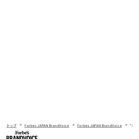
関連記事
ああ、なぜ日本だけが。WHOオンライン国際会議の「背景」問題
Clubhouseで市場拡大？ Voicy代表に聞く「声のインフルエンサー」の可
能性
採用面接で避けるべき4つの過ち
Googleフォトに「レンズ」機能追加、画像検索や文字の翻訳に対応
ロビンフッドが「IPOの民主化」に挑戦、上場前の株を販売
トップ
Forbes JAPAN BrandVoice
Forbes JAPAN BrandVoice
“泊
advertisement