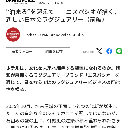
2026.07.24 16:00
“泊まる”を超えて──エスパシオが描く、
新しい日本のラグジュアリー（前編）
Forbes JAPAN BrandVoice Studio
著者フォロー
記事を保存
ホテルは、文化を未来へ継承する装置になれるのか。興
和が展開するラグジュアリーブランド「エスパシオ」を
通じて、日本ならではのラグジュアリービジネスの可能
性を探る。
2025年10月、名古屋城の正面にひとつの“城”が誕生し
た。あの有名な金のシャチホコこそ冠してはいないが、
石組みの壁の上に、御殿風の建築が積み重ねられたさま
はまさに現代の城。長年、名古屋城を“金城”と呼び親し