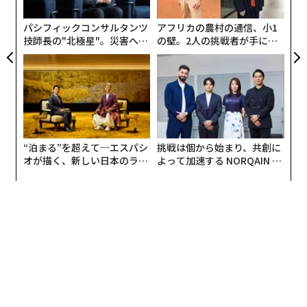
ら
取りづらく、関係構築がしにくくなっています。
パシフィックコンサルタンツ
アフリカの農村の通信、小1
技師長の"北極星"。災害への
の壁。2人の挑戦者が手にし
2. プレゼンが飽きられてしまう
無力感を乗り越え見つけた、
た「次なる武器」
防災一筋20年の答え
前述したように、感情が読み取りづらく、一方的に伝え
るだけの時間になってしまうことが多くあります。ま
た、質問をしても相手から本音をうまく引き出しにくい
です。
“泊まる”を超えて─エスパシ
挑戦は個から始まり、共創に
オが描く、新しい日本のラグ
よって加速する NORQAIN JA
では、どのように課題を解決すれば、顧客とオンライン
ジュアリー（中編）
PAN 特別座談会
でも強固な信頼関係を築いていけるのでしょうか？
「お笑い」の観点から解説できればと思います。
タレントが使っている相手を惹きつけるスキ
ル“ワイプ芸”
まずは、冒頭でも触れたタレントが使っている「ワイプ