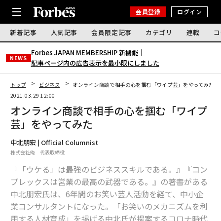
会員登録
ログイン
新着記事
人気記事
会員限定記事
カテゴリ
連載
コ
Forbes JAPAN MEMBERSHIP 新機能｜
NEWS
記事ページ内の広告表示を最小限にしました
トップ
ビジネス
オンライン商談で相手の心を掴む「ワイプ芸」をやってみた
2021.03.29 12:00
オンライン商談で相手の心を掴む「ワイプ
芸」をやってみた
中北朋宏 | Official Columnist
株式会社俺 代表取締役
『「ウケる」は最強のビジネススキルである。』『コン
プレックスは営業の最高の武器である。』の著書がある
中北朋宏氏は、6年間のお笑い芸人活動を経て、中小企
業コンサルタントになった。「お笑いのメカニズムを利
用する人材育成」を掲げる中北氏が提案するコロナ時代