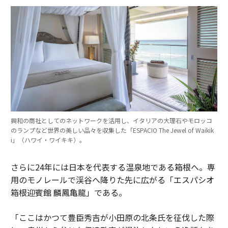
興和の商社としてのネットワークを活用し、イタリアの大理石やモロッコ
のランプなど世界の美しい品々を収集した「ESPACIO The Jewel of Waikik
i」（ハワイ・ワイキキ）。
さらに24年には日本を代表する温泉地である箱根へ。専
用のモノレールで渓谷へ降りた先に広がる「エスパシオ
箱根迎賓館 麟鳳亀龍」である。
「ここはかつて豊臣秀吉が小田原の北条氏を征伐した際