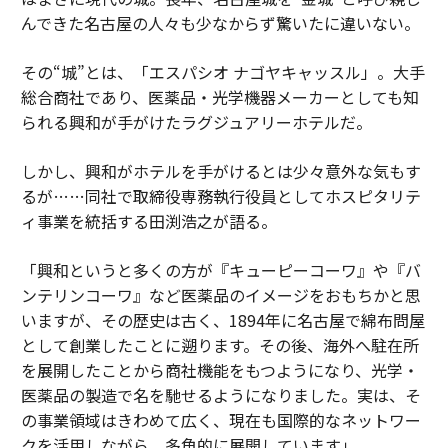
んできた名古屋の人々も少なからず驚いたに違いない。
その“城”とは、「エスパシオ ナゴヤキャッスル」。大手
総合商社であり、医薬品・光学機器メーカーとしても知
られる興和が手がけたラグジュアリーホテルだ。
しかし、興和がホテルを手がけるとは少々意外な気もす
るが……同社で取締役専務執行役員としてホスピタリテ
ィ事業を統括する田渕浩之が語る。
「興和というと多くの方が『キューピーコーワ』や『バ
ンテリンコーワ』など医薬品のイメージをおもちかと思
いますが、その歴史は古く、1894年に名古屋で綿布問屋
として創業したことに遡ります。その後、海外へ駐在所
を展開したことから商社機能をもつようになり、光学・
医薬品の製造で名を馳せるようになりました。実は、そ
の事業領域はきわめて広く、現在も国際的なネットワー
クを活用しながら、多角的に展開しています」