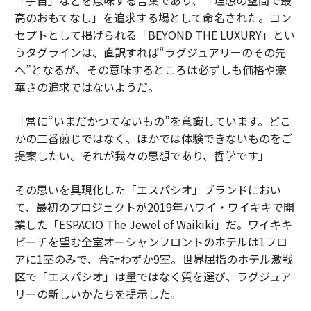
「宇宙」などを意味する言葉であり、「理想の空間で最
高のおもてなし」を追求する場として命名された。コン
セプトとして掲げられる「BEYOND THE LUXURY」とい
うタグラインは、直訳すれば“ラグジュアリーのその先
へ”となるが、その意味するところは必ずしも価格や豪
華さの追求ではないようだ。
「常に“いまだかつてないもの”を意識しています。どこ
かの二番煎じではなく、ほかでは体験できないものをご
提案したい。それが我々の思想であり、哲学です」
その思いを具現化した「エスパシオ」ブランドにおい
て、最初のプロジェクトが2019年ハワイ・ワイキキで開
業した「ESPACIO The Jewel of Waikiki」だ。ワイキキ
ビーチを望む全室オーシャンフロントのホテルは1フロ
アに1室のみで、合計わずか9室。世界屈指のホテル激戦
区で「エスパシオ」は量ではなく質を選び、ラグジュア
リーの新しいかたちを提示した。