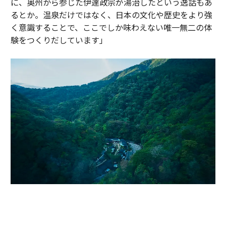
に、奥州から参じた伊達政宗が湯治したという逸話もあ
るとか。温泉だけではなく、日本の文化や歴史をより強
く意識することで、ここでしか味わえない唯一無二の体
験をつくりだしています」
かつて伊達政宗が小田原攻めの際に滞在し、戦の疲れを癒したと伝わる温
泉地。早川沿いの渓谷に9棟のヴィラが点在する「エスパシオ 箱根迎賓館
麟鳳亀龍」（神奈川・箱根）。