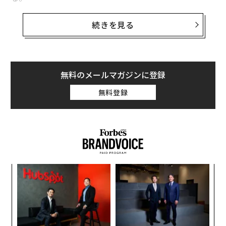
欧州「デジタルユーロ」始動でビットコインに打撃の可能性
今やスマホに対する期待は薄れる一方だ。世界でのスマ
続きを見る
Googleフォトの「無料で容量無制限」特典、Pixel端末限定で継続へ
ートフォン普及率はすでに非常に高く、成長の余地がほ
とんどない。2020年第4四半期にアップルがスマホ販売
BTSが受け入れたグラミー賞での敗北 主催者は「選考失敗」を悔やむ
台数で世界一の座に返り咲いたことは単に、iPhoneブラ
か？
ンドの健全さ、そして米政府による他メーカーに対する
無料のメールマガジンに登録
制裁の影響を裏付けたにすぎない。
無料登録
advertisement
業界は再び、アップルの次の一手に注目することだろ
う。アップルは携帯電話のインターフェース革命を主導
し、スマホを誰もが肌身離さず持ち歩き長時間利用する
デバイスとして普及させた。
〜
金
個
ア
ェ
の
た