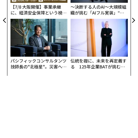
【7/8 大阪開催】事業承継
〜決断する人のAI〜大規模組
に、経済安全保障という視点
織が挑む「AIフル実装」“使
が加わるとき──経営者が問
う”企業から“動く”企業へ【N
われる新たな判断軸
TTドコモビジネス×PwC】
パシフィックコンサルタンツ
伝統を礎に、未来を再定義す
技師長の"北極星"。災害への
る 125年企業BATが挑むス
無力感を乗り越え見つけた、
モークレスな未来
防災一筋20年の答え