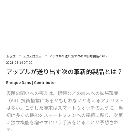
編集＝上田裕資
2026年9月号発売中
最新号の購入はこちらから
トップ
テクノロジー
アップルが送り出す次の革新的製品とは？
メンバーシップに登録する
2021.03.14 07:00
アップルが送り出す次の革新的製品とは？
Enrique Dans | Contributor
表題の問いへの答えは、眼鏡などの端末への拡張現実
関連記事
（AR）技術搭載にあるかもしれないと考えるアナリスト
は多い。こうした端末はスマートウオッチのように、当
アップルが送り出す次の革新的製品とは？
初は多くの機能をスマートフォンへの接続に頼り、次第
第3世代AirPodsが3月発売説、「空間オーディオ」に対応の見通し
に独立機能を増やすという手法をとることが予想され
る。