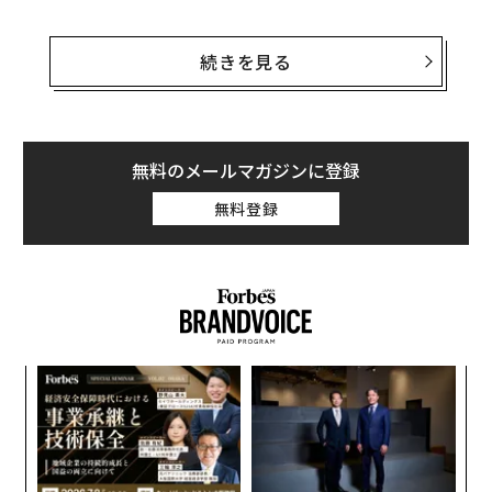
そして今、この小型スマートスピーカーに、さらにお得
な機能が盛り込まれていたことが判明した。ブルームバ
続きを見る
ーグのマーク・ガーマン記者のレポートによると、Hom
ePod miniには、温度と湿度の両方を測定するセンサー
が密かに搭載されているという。
無料のメールマガジンに登録
アップルが、実際には使用されないハードウェアをデバ
無料登録
イスに搭載するとは考えにくい。つまり、新たな機能は
正式なアナウンスがなされた後に、利用可能になるもの
と考えられる。
目
の
ン
「
─
ら