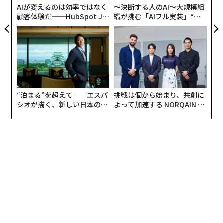
AIが変えるのは効率ではなく
〜決断する人のAI〜大規模組
顧客体験だ──HubSpot Ja
織が挑む「AIフル実装」“使
panが語る「Grow Better」
う”企業から“動く”企業へ【N
な組織のつくり方
TTドコモビジネス×PwC】
“泊まる”を超えて──エスパ
挑戦は個から始まり、共創に
シオが描く、新しい日本のラ
よって加速する NORQAIN JA
グジュアリー（前編）
PAN 特別座談会