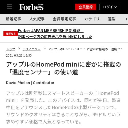
会員登録
ログイン
新着記事
人気記事
会員限定記事
カテゴリ
連載
コ
Forbes JAPAN MEMBERSHIP 新機能｜
NEWS
記事ページ内の広告表示を最小限にしました
トップ
テクノロジー
アップルのHomePod miniに密かに搭載の「温度セン
2021.03.23 16:30
アップルのHomePod miniに密かに搭載の
「温度センサー」の使い道
David Phelan | Contributor
アップルは昨年秋にスマートスピーカーの「HomePod
mini」を発売した。このデバイスは、同社が先日、製造
中止をアナウンスしたHomePodの小型バージョンで、
サウンドのクオリティはさることながら、99ドルという
求めやすい価格で人気となっている。