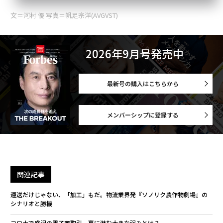
文＝河村 優 写真＝帆足宗洋(AVGVST)
2026年9月号発売中
最新号の購入はこちらから
メンバーシップに登録する
関連記事
運送だけじゃない、「加工」もだ。物流業界発『ソノリク農作物劇場』の
シナリオと勝機
コロナで盛況の電子商取引、裏に潜む大きな弱みとは？