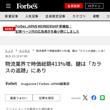
会員登録
ログイン
新着記事
人気記事
会員限定記事
カテゴリ
連載
コ
Forbes JAPAN MEMBERSHIP 新機能｜
NEWS
記事ページ内の広告表示を最小限にしました
トップ
ビジネス
物流業界で時価総額413%増。鍵は「カラスの追跡」にあり
2021.03.23 07:00
物流業界で時価総額413%増。鍵は「カラ
スの追跡」にあり
magazine | Forbes JAPAN編集部
著者フォロー
記事を保存
アシストスーツを着用する酒田義矢