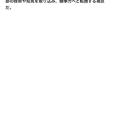
部の技術や知見を取り込み、競争力へと転換する視点
だ。
産業技術総合研究所（以下、産総研）は、先端技術の研
究開発にとどまらず、企業の新規事業創出や価値向上に
貢献してきた実績を有する。本連載では、産総研と企業
の連携によって、新たな市場の創出や既存の市場拡大が
どのように実現され、事業として成果を上げてきたの
か。その共創による「社会実装」の裏側を、全7回にわ
たり紐解く。
本稿が追うのは、産総研が石炭火力という“別の目的”の
ために積み上げた燃焼研究の知見が、巡り巡って下水処
理という畑違いの領域で新たな価値をもち、社会実装に
至るまでのプロセスである。ひとつの公的研究機関が時
間をかけて蓄えた知が、いかにして企業の現場と結びつ
き、市場の基準を塗り替えたのか。官民の知が出会う共
創の裏側に迫る。