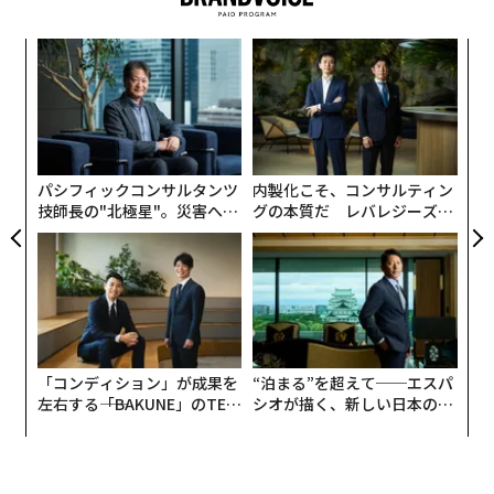
挑
変え
よっ
FE
PA
伝
0年
る
モ
パシフィックコンサルタンツ
内製化こそ、コンサルティン
技師長の"北極星"。災害への
グの本質だ レバレジーズが
無力感を乗り越え見つけた、
実践する、次世代ファームの
防災一筋20年の答え
全貌
「コンディション」が成果を
“泊まる”を超えて──エスパ
左右する――「BAKUNE」のTEN
シオが描く、新しい日本のラ
TIALが支える「挑戦者の明
グジュアリー（前編）
日」