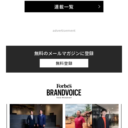
連載一覧
advertisement
無料のメールマガジンに登録
無料登録
代の
〈7
「超
ャ
×ウ
ト
るか
“
リア