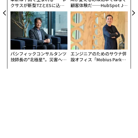
クサスが新型TZとESに込め
顧客体験だ──HubSpot Ja
た「DISCOVER」の哲学
panが語る「Grow Better」
な組織のつくり方
パシフィックコンサルタンツ
エンジニアのためのサウナ併
技師長の"北極星"。災害への
設オフィス「Mobius Park」
無力感を乗り越え見つけた、
がオープン──タマディック
防災一筋20年の答え
が健康経営を徹底する理由