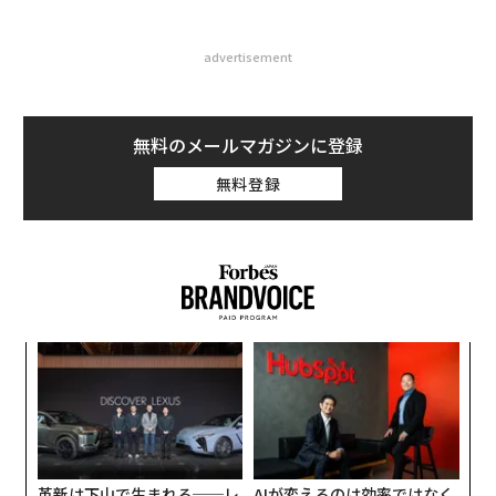
advertisement
無料のメールマガジンに登録
無料登録
ィン
な
ズが
術
ムの
た
年後
挑
ア
サイ
よっ
PA
革新は下山で生まれる──レ
AIが変えるのは効率ではなく