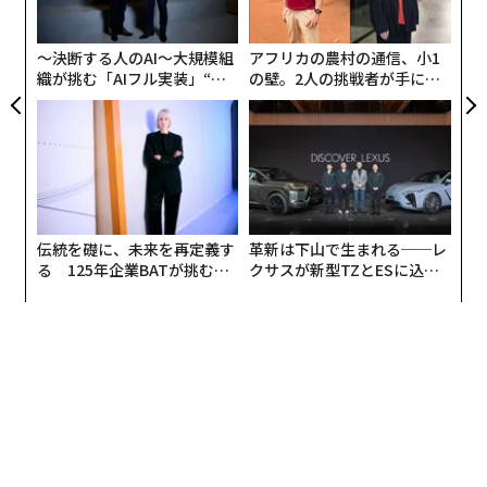
、く
シ
UM
グ
〜決断する人のAI〜大規模組
アフリカの農村の通信、小1
織が挑む「AIフル実装」“使
の壁。2人の挑戦者が手にし
う”企業から“動く”企業へ【N
た「次なる武器」
TTドコモビジネス×PwC】
伝統を礎に、未来を再定義す
革新は下山で生まれる──レ
る 125年企業BATが挑むス
クサスが新型TZとESに込め
モークレスな未来
た「DISCOVER」の哲学