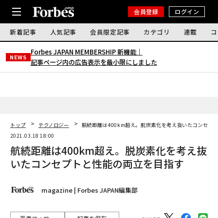
会員登録
ログイン
新着記事
人気記事
会員限定記事
カテゴリ
連載
コ
Forbes JAPAN MEMBERSHIP 新機能｜
NEWS
記事ページ内の広告表示を最小限にしました
トップ
テクノロジー
航続距離は400km超え。脱炭素化を考え抜いたコンセプ
2021.03.18 18:00
航続距離は400km超え。脱炭素化を考え抜
いたコンセプトと性能の両立を目指す
magazine | Forbes JAPAN編集部