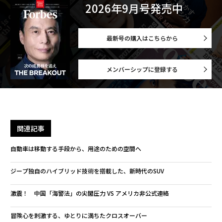
2026年9月号発売中
最新号の購入はこちらから
メンバーシップに登録する
関連記事
自動車は移動する手段から、用途のための空間へ
ジープ独自のハイブリッド技術を搭載した、新時代のSUV
激震！ 中国「海警法」の尖閣圧力 VS アメリカ非公式連絡
冒険心を刺激する、ゆとりに満ちたクロスオーバー