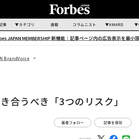
記事
カテゴリ
連載
コラムニスト
AWARD
rbes JAPAN MEMBERSHIP 新機能｜
記事ページ内の広告表示を最小
N BrandVoice
き合うべき「3つのリスク」
著者フォロー
記事を保存