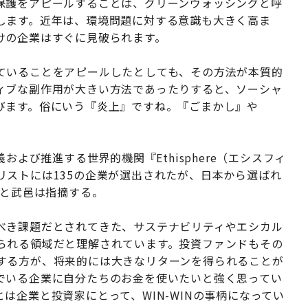
保護をアピールすることは、グリーンウォッシングと呼
します。近年は、環境問題に対する意識も大きく高ま
けの企業はすぐに見破られます。
ていることをアピールしたとしても、その方法が本質的
ィブな副作用が大きい方法であったりすると、ソーシャ
びます。俗にいう『炎上』ですね。『ごまかし』や
および推進する世界的機関『Ethisphere（エシスフィ
リストには135の企業が選出されたが、日本から選ばれ
いと武邑は指摘する。
べき課題だとされてきた、サステナビリティやエシカル
られる領域だと理解されています。投資ファンドもその
する方が、将来的には大きなリターンを得られることが
でいる企業に自分たちのお金を使いたいと強く思ってい
は企業と投資家にとって、WIN-WINの事柄になってい