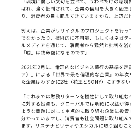
「環境に優しい文句を並べて、うわべだけの環境
ばれ、強く批判されて、企業の信用を大きく毀損
り、消費者の目も肥えてきていますから、上辺だ
例えば、企業がリサイクルのプロジェクトを行っ
でなかったり、技術的に不可能、もしくはネガテ
ルメディアを通じて、消費者から猛然と批判を浴
『嘘』は致命傷になるのです」
2021年2月に、倫理的なビジネス慣行の基準を定義
ア）』による『世界で最も倫理的な企業』の年次
た企業はわずかに2社（花王とSONY）にすぎな
「これまでは財務リターンを犠牲にして取り組む
に対する投資も、グローバルでは明確に収益が得
ような問題に対して重点的に取り組む企業に投資
分かっていますし、消費者も社会問題に取り組ん
ます。サステナビリティやエシカルに取り組むこと