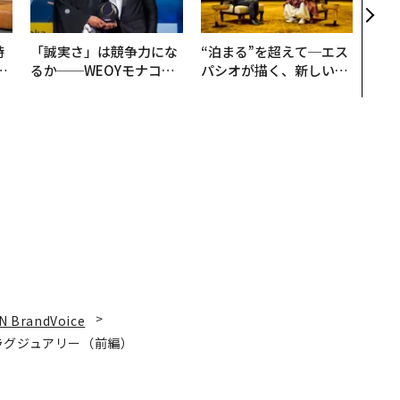
時
「誠実さ」は競争力にな
“泊まる”を超えて─エス
フ
るか──WEOYモナコで
パシオが描く、新しい日
心
見た、くら寿司の経営哲
本のラグジュアリー（中
ビ
学
編）
N BrandVoice
ラグジュアリー（前編）