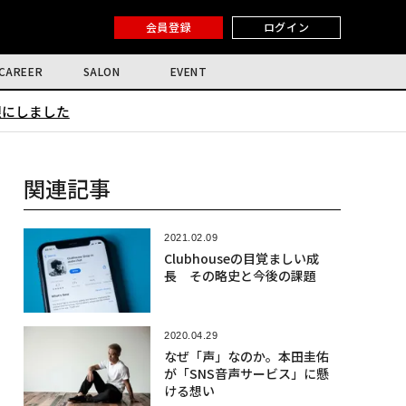
会員登録
ログイン
CAREER
SALON
EVENT
限にしました
関連記事
2021.02.09
Clubhouseの目覚ましい成
長 その略史と今後の課題
2020.04.29
なぜ「声」なのか。本田圭佑
が「SNS音声サービス」に懸
ける想い