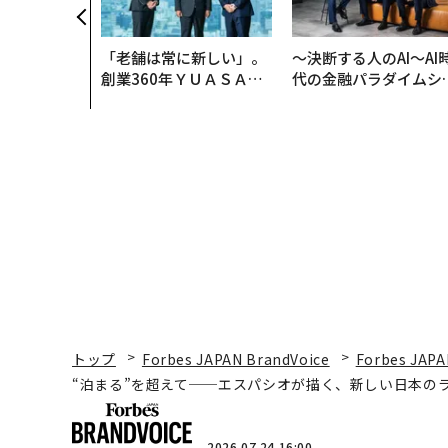
「老舗は常に新しい」。
〜決断する人のAI〜AI
創業360年ＹＵＡＳＡと
代の金融パラダイムシ
カクシンCEO田尻望が語
ト、「超個別化」の核
る、AIを超える人の価値
【MUFG×ウェルスナ
×PwC】
トップ
Forbes JAPAN BrandVoice
Forbes JAPA
“泊まる”を超えて──エスパシオが描く、新しい日本の
2026.07.24 16:00