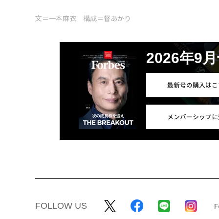
文＝一本麻衣 構成＝督あかり
2026年9
最新号の購入はこ
メンバーシップに
FOLLOW US