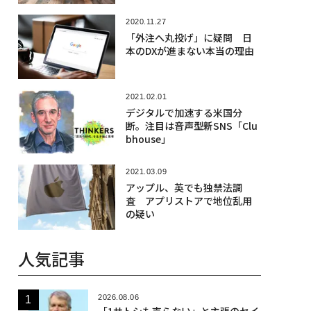
2020.11.27
「外注へ丸投げ」に疑問 日
本のDXが進まない本当の理由
2021.02.01
デジタルで加速する米国分
断。注目は音声型新SNS「Clu
bhouse」
2021.03.09
アップル、英でも独禁法調
査 アプリストアで地位乱用
の疑い
人気記事
2026.08.06
「1サトシも売らない」と主張のセイ