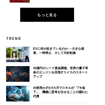
もっと見る
TREND
EVに何が起きているのか──大きな後
退、一時停止、そして方針転換
42億円のシード資金調達、世界の量子革
命のエンジンを目指すスイスのスタート
アップ
AI使用わずか3カ月でスキルが「7％低
下」、機械に思考を任せることの隠れた
代償