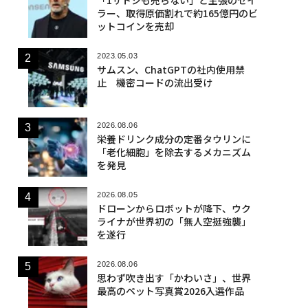
ラー、取得原価割れで約165億円のビ
ットコインを売却
2023.05.03
サムスン、ChatGPTの社内使用禁
止 機密コードの流出受け
2026.08.06
栄養ドリンク成分の定番タウリンに
「老化細胞」を除去するメカニズム
を発見
2026.08.05
ドローンからロボットが降下、ウク
ライナが世界初の「無人空挺強襲」
を遂行
2026.08.06
思わず吹き出す「かわいさ」、世界
最高のペット写真賞2026入選作品