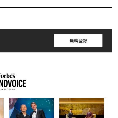
無料登録
挑戦
創に
QAI