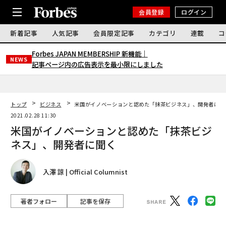
会員登録
ログイン
新着記事
人気記事
会員限定記事
カテゴリ
連載
コ
Forbes JAPAN MEMBERSHIP 新機能｜
NEWS
記事ページ内の広告表示を最小限にしました
トップ
ビジネス
米国がイノベーションと認めた「抹茶ビジネス」、開発者に聞
2021.02.28 11:30
米国がイノベーションと認めた「抹茶ビジ
ネス」、開発者に聞く
入澤 諒 | Official Columnist
著者フォロー
記事を保存