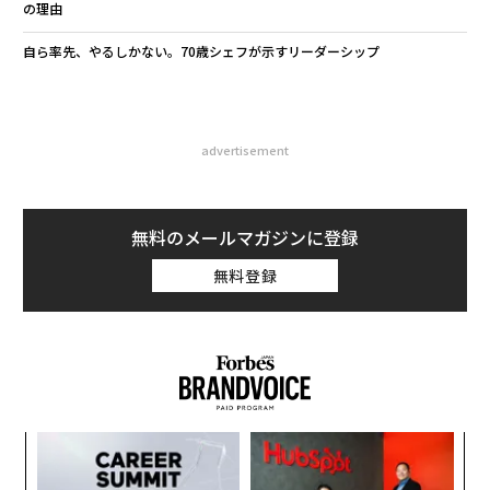
の理由
自ら率先、やるしかない。70歳シェフが示すリーダーシップ
advertisement
無料のメールマガジンに登録
無料登録
るか
「
、く
左右
T