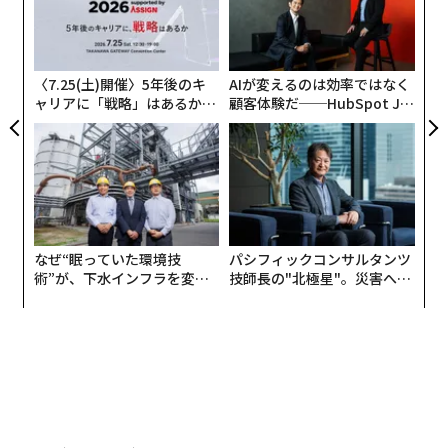
伝
日
る
モ
〈7.25(土)開催〉5年後のキ
AIが変えるのは効率ではなく
ャリアに「戦略」はあるか。
顧客体験だ──HubSpot Ja
トップエグゼクティブのキャ
panが語る「Grow Better」
リアに触れる1日│CAREER S
な組織のつくり方
UMMIT 2026
なぜ“眠っていた環境技
パシフィックコンサルタンツ
術”が、下水インフラを変え
技師長の"北極星"。災害への
たのか──産総研×月島JFE
無力感を乗り越え見つけた、
アクアソリューションの10年
防災一筋20年の答え