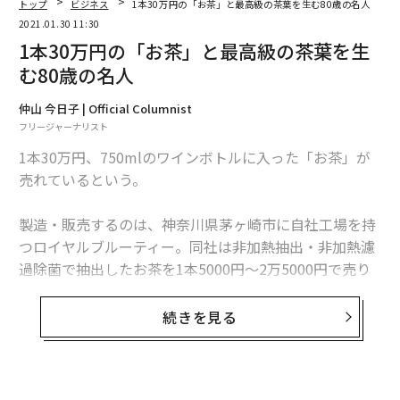
トップ
ビジネス
1本30万円の「お茶」と最高級の茶葉を生む80歳の名人
2021.01.30 11:30
1本30万円の「お茶」と最高級の茶葉を生
む80歳の名人
仲山 今日子 | Official Columnist
フリージャーナリスト
1本30万円、750mlのワインボトルに入った「お茶」が
売れているという。
製造・販売するのは、神奈川県茅ヶ崎市に自社工場を持
つロイヤルブルーティー。同社は非加熱抽出・非加熱濾
過除菌で抽出したお茶を1本5000円〜2万5000円で売り
出しているが、2009年から1本20〜60万円というさらに
高価格帯のスーパープレミアムシリーズを展開してい
続きを見る
る。
その第5弾として、去年10月、15本限定で発売されたの