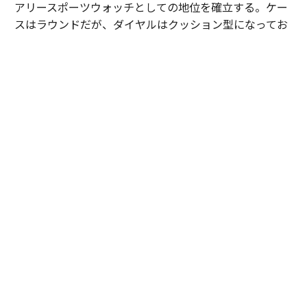
アリースポーツウォッチとしての地位を確立する。ケー
スはラウンドだが、ダイヤルはクッション型になってお
り、シンプルなデザインの中に表現力の高さが見える。
この人気モデルが、2026年に「ピアジェ ポロ シグネチ
ャー」として進化を果たした。ダイヤルのゴドロン模様
が、より立体的かつ表情豊かになっており、美しい時計
を作りたいという気持ちの強さを感じさせる。
またブレスレット/ストラップは、簡単に交換可能なイン
ターチェンジャブル式になっており、SSケースモデルに
は、ネイビーのラバーストラップが付属。ライフスタイ
ルに寄り添う時計となっている。