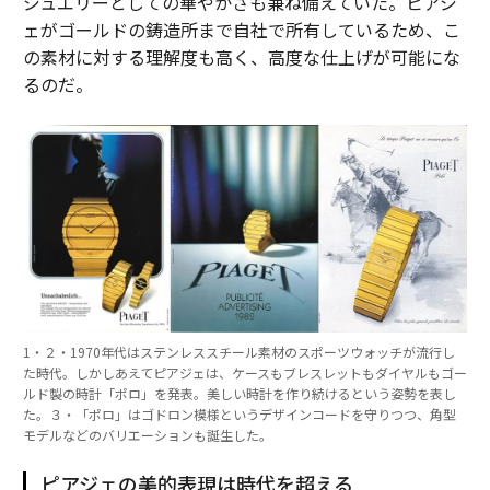
ジュエリーとしての華やかさも兼ね備えていた。ピアジ
ェがゴールドの鋳造所まで自社で所有しているため、こ
の素材に対する理解度も高く、高度な仕上げが可能にな
るのだ。
1・２・1970年代はステンレススチール素材のスポーツウォッチが流行し
た時代。しかしあえてピアジェは、ケースもブレスレットもダイヤルもゴー
ルド製の時計「ポロ」を発表。美しい時計を作り続けるという姿勢を表し
た。３・「ポロ」はゴドロン模様というデザインコードを守りつつ、角型
モデルなどのバリエーションも誕生した。
ピアジェの美的表現は時代を超える