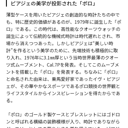
ピアジェの美学が投影された「ポロ」
薄型ケースを用いたピアジェの創造的な時計たちの中で
も、特に歴史的価値があるのが、1979年に誕生した「ポ
ロ」である。この時代は、高性能なクオーツウォッチの
誕生によって伝統的な機械式時計は時代遅れとされ、市
場から消えつつあった。しかしピアジェは“美しい時
計”を作るという美学のために、先端技術も積極的に取
り入れ、1976年に3.1㎜厚という当時世界最薄のクオー
ツ式ムーブメント、Cal.7Pを発表。そしてこのムーブメ
ントを搭載した「ポロ」を発表する。ちなみに「ポロ」
と命名された由来は、乗馬愛好家であったイヴ・ピアジ
ェが、その華やかなスポーツであるポロ競技の世界観と
ライフスタイルからインスピレーションを得たからであ
る。
「ポロ」のゴールド製ケースとブレスレットにはゴドロ
ンと呼ばれる横縞の装飾模様が入り、時計でありながら