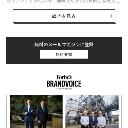
う防いでいくかという、議員たちからの質問に答えるこ
とになる。
続きを見る
3人のCEOはリモートで公聴会に出席し、プラットフォ
ームを悩ませる誤った情報や悪意を持つ情報の拡散防止
策について証言する。
無料のメールマガジンに登録
今回の公聴会は、「オンラインプラットフォームに説明
無料登録
責任を負わせる」という同委員会の取り組みをさらに前
進させるために開催されると、委員長のフランク・パロ
ーン・ジュニア議員（民主党）と小委員会委員長のマイ
ク・ドイル議員（民主党）らは声明で述べている。
年後
“
サイ
シ
グ
“
オ
ジ