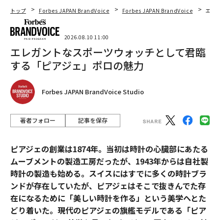
トップ
Forbes JAPAN BrandVoice
Forbes JAPAN BrandVoice
エレ
2026.08.10 11:00
エレガントなスポーツウォッチとして君臨
する「ピアジェ」ポロの魅力
Forbes JAPAN BrandVoice Studio
著者フォロー
記事を保存
ピアジェの創業は1874年。当初は時計の心臓部にあたる
ムーブメントの製造工房だったが、1943年からは自社製
時計の製造も始める。スイスにはすでに多くの時計ブラ
ンドが存在していたが、ピアジェはそこで抜きんでた存
在になるために「美しい時計を作る」という美学へとた
どり着いた。現代のピアジェの旗艦モデルである「ピア