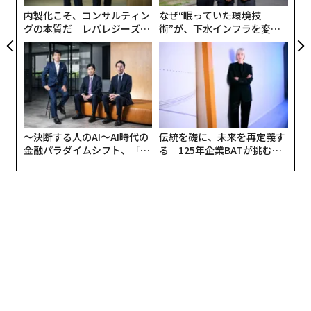
内製化こそ、コンサルティン
なぜ“眠っていた環境技
グの本質だ レバレジーズが
術”が、下水インフラを変え
実践する、次世代ファームの
たのか──産総研×月島JFE
全貌
アクアソリューションの10年
〜決断する人のAI〜AI時代の
伝統を礎に、未来を再定義す
金融パラダイムシフト、「超
る 125年企業BATが挑むス
個別化」の核心 【MUFG×ウ
モークレスな未来
ェルスナビ×PwC】