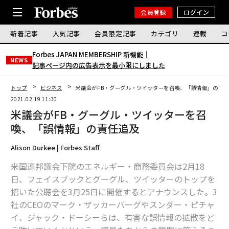
会員登録
ログイン
新着記事
人気記事
会員限定記事
カテゴリ
連載
コ
Forbes JAPAN MEMBERSHIP 新機能｜
NEWS
記事ページ内の広告表示を最小限にしました
トップ
ビジネス
米議会がFB・グーグル・ツイッターを召喚、「誤情報」の責
2021.02.19 11:30
米議会がFB・グーグル・ツイッターを召
喚、「誤情報」の責任追及
Alison Durkee | Forbes Staff
米国連邦議会下院のエネルギー・商務委員会は2月18
日、フェイスブックとグーグル、ツイッターのトップを
招いた公聴会を3月25日に開催するとアナウンスした。3
社のCEOのマーク・ザッカーバーグやスンダー・ピチャ
イ、ジャック・ドーシーらは、有害な誤情報の拡散をど