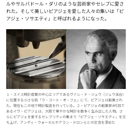
ルやサルバドール・ダリのような芸術家やセレブに愛さ
れた。そして美しいピアジェを愛した人々の集いは「ピ
アジェ・ソサエティ」と呼ばれるようになった。
１・スイス時計産業の中心エリアであるヴァレ・ド・ジュウ（ジュウ渓谷）
に位置する小さな街「ラ・コート・オ・フェ」にて、ピアジェは創業され
た。現在もこの地で時計製造を行っている。２・ピアジェの創業家4代目で
あるイヴ・ピアジェは、大胆で華やかな時計を数多く生み出した人物。さ
らにピアジェを愛するセレブリティの集まり「ピアジェ・ソサエティ」を立
ち上げ、アンディ・ウォーホルやアラン・ドロンらとの交流を深めた