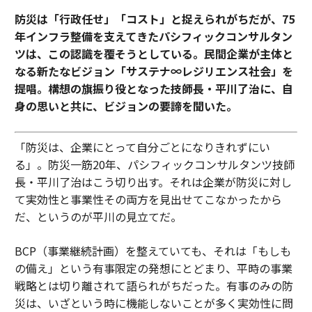
防災は「行政任せ」「コスト」と捉えられがちだが、75
年インフラ整備を支えてきたパシフィックコンサルタン
ツは、この認識を覆そうとしている。民間企業が主体と
なる新たなビジョン「サステナ∞レジリエンス社会」を
提唱。構想の旗振り役となった技師長・平川了治に、自
身の思いと共に、ビジョンの要諦を聞いた。
「防災は、企業にとって自分ごとになりきれずにい
る」。防災一筋20年、パシフィックコンサルタンツ技師
長・平川了治はこう切り出す。それは企業が防災に対し
て実効性と事業性その両方を見出せてこなかったから
だ、というのが平川の見立てだ。
BCP（事業継続計画）を整えていても、それは「もしも
の備え」という有事限定の発想にとどまり、平時の事業
戦略とは切り離されて語られがちだった。有事のみの防
災は、いざという時に機能しないことが多く実効性に問