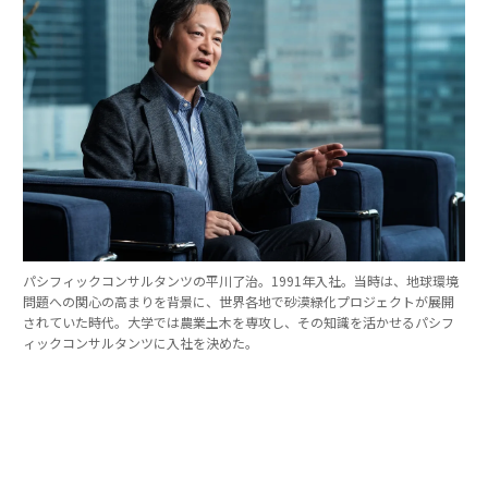
パシフィックコンサルタンツの平川了治。1991年入社。当時は、地球環境
問題への関心の高まりを背景に、世界各地で砂漠緑化プロジェクトが展開
されていた時代。大学では農業土木を専攻し、その知識を活かせるパシフ
ィックコンサルタンツに入社を決めた。
「防災は10点ずつを積み重ねる」。技師長の原
点
これほど広いビジョンを語れる平川とは、いったいどん
な人物なのか。そのキャリアをたどると、日本の防災史