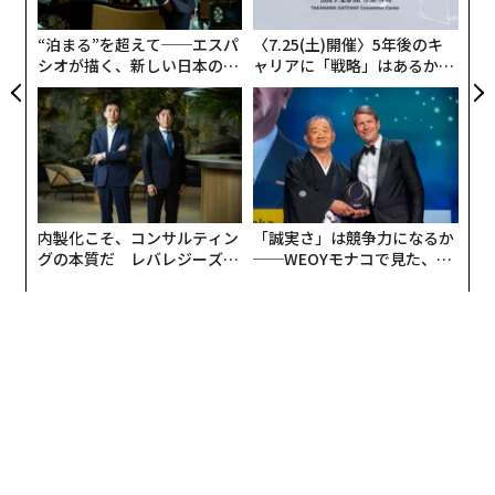
×ウ
た
10年前のこの日、佐浦本社蔵が位置する塩竈市は震度6
“泊まる”を超えて──エスパ
〈7.25(土)開催〉5年後のキ
強の経験したことのない強い揺れに見舞われ、シンボル
シオが描く、新しい日本のラ
ャリアに「戦略」はあるか。
である仕込蔵の白壁は大きく崩落した。海に近い本社蔵
グジュアリー（前編）
トップエグゼクティブのキャ
リアに触れる1日│CAREER S
には津波が押し寄せ、場内は浸水し機械類は故障。そし
UMMIT 2026
て、約3万本のお酒が破損・被災し出荷することができ
なくなった。震災直後の被災した場内は、どこから手を
つければ良いかわからない状態だったが、まず行ったこ
とは、建物を応急的に修繕し機械設備の修理または入れ
内製化こそ、コンサルティン
「誠実さ」は競争力になるか
替えを行い、無事であった貯蔵酒を瓶詰めして販売する
グの本質だ レバレジーズが
──WEOYモナコで見た、く
こと。そして被災により劣化した仕込みタンクの入れ替
実践する、次世代ファームの
ら寿司の経営哲学
全貌
えや被害が大きかった仕込蔵を修繕し、秋からの酒造り
ができるように準備することだった。3月11日からの復
旧の歩みは長く時間のかかる取組みだったが、日本各地
また海外からも届く数多くの応援メッセージが日々の支
えとなり、前進することができたという。
被災地の酒蔵として何ができるか。それは、「日本酒の