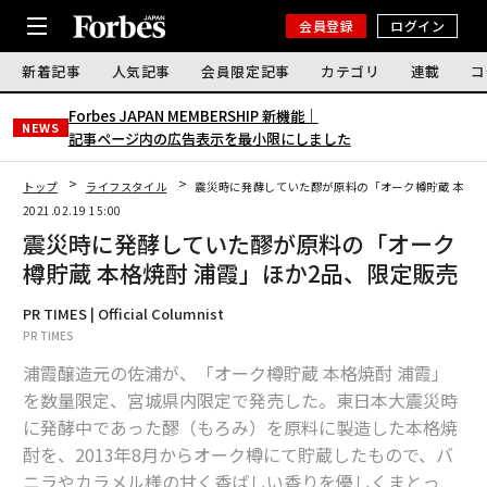
会員登録
ログイン
新着記事
人気記事
会員限定記事
カテゴリ
連載
コ
Forbes JAPAN MEMBERSHIP 新機能｜
NEWS
記事ページ内の広告表示を最小限にしました
トップ
ライフスタイル
震災時に発酵していた醪が原料の「オーク樽貯蔵 本格焼
2021.02.19 15:00
震災時に発酵していた醪が原料の「オーク
樽貯蔵 本格焼酎 浦霞」ほか2品、限定販売
PR TIMES | Official Columnist
PR TIMES
浦霞醸造元の佐浦が、「オーク樽貯蔵 本格焼酎 浦霞」
を数量限定、宮城県内限定で発売した。東日本大震災時
に発酵中であった醪（もろみ）を原料に製造した本格焼
酎を、2013年8月からオーク樽にて貯蔵したもので、バ
ニラやカラメル様の甘く香ばしい香りを優しくまとっ