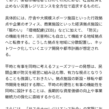
止めない災害レジリエンスを全方位で追求するものだ。
具体的には、庁舎や大規模スポーツ施設といった行政拠
点や企業のオフィス、商業施設といった経済拠点施設に
「賑わい」「環境配慮(ZEB)」などに加えて、「防災」
の機能を持たせ、災害時にも自立して機能する地域拠点
へと転換する。こうした拠点を地域に分散配置し、ネッ
トワーク化していくエリア開発や都市計画が想定され
る。
平時と有事を同時に考えるフェーズフリーの発想は、民
間企業が防災を経営に組み込む際、有力な視点となりう
ることも強調しておきたい。拠点施設の新設・移転や都
市開発を検討する際に、平時の利便性と有事の機能性を
同時に設計することは、長期的な資産価値の向上や事業
継続力の強化に直結するからだ。
さらには、「サステナ∞レジリエンス社会」の実現にお