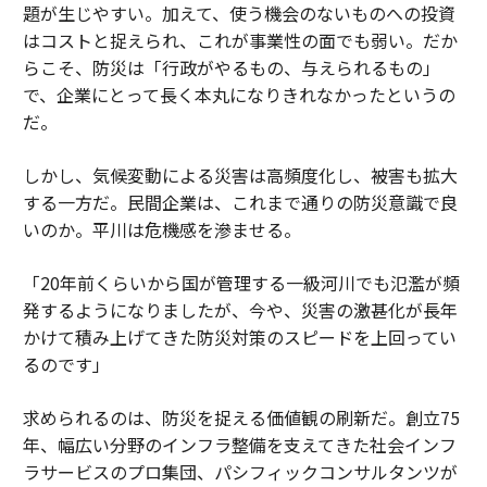
題が生じやすい。加えて、使う機会のないものへの投資
はコストと捉えられ、これが事業性の面でも弱い。だか
らこそ、防災は「行政がやるもの、与えられるもの」
で、企業にとって長く本丸になりきれなかったというの
だ。
しかし、気候変動による災害は高頻度化し、被害も拡大
する一方だ。民間企業は、これまで通りの防災意識で良
いのか。平川は危機感を滲ませる。
「20年前くらいから国が管理する一級河川でも氾濫が頻
発するようになりましたが、今や、災害の激甚化が長年
かけて積み上げてきた防災対策のスピードを上回ってい
るのです」
求められるのは、防災を捉える価値観の刷新だ。創立75
年、幅広い分野のインフラ整備を支えてきた社会インフ
ラサービスのプロ集団、パシフィックコンサルタンツが