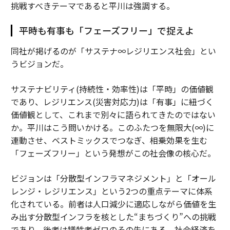
挑戦すべきテーマであると平川は強調する。
平時も有事も「フェーズフリー」で捉えよ
同社が掲げるのが「サステナ∞レジリエンス社会」とい
うビジョンだ。
サステナビリティ(持続性・効率性)は「平時」の価値観
であり、レジリエンス(災害対応力)は「有事」に紐づく
価値観として、これまで別々に語られてきたのではない
か。平川はこう問いかける。このふたつを無限大(∞)に
連動させ、ベストミックスでつなぎ、相乗効果を生む
「フェーズフリー」という発想がこの社会像の核心だ。
ビジョンは「分散型インフラマネジメント」と「オール
レンジ・レジリエンス」という2つの重点テーマに体系
化されている。前者は人口減少に適応しながら価値を生
み出す分散型インフラを核とした“まちづくり”への挑戦
であり、後者は犠牲者ゼロのその先にある、社会経済を