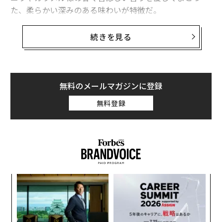
た、柔らかい深みのある味わいが特徴だ。
2021年3月に震災から10年という節目を迎えるにあた
続きを見る
り、「被災地支援への感謝」と「希望に満ちあふれる未
来への祈り」をこめて、震災発生時から現在そして未来
への歳月を繋ぐ本格焼酎として蔵出し。
無料のメールマガジンに登録
また、東日本大震災を契機に開発され、これまで宮城県
無料登録
内で販売してきた2つの商品「浦霞 本格焼酎につけた梅
酒」「花は咲く 蔵の華 純米吟醸 浦霞」について、期間
限定で全国販売を行う。
東日本大震災とこれまでの取り組み
目
変え
の
あと1カ月ほどで、未曾有の被害をもたらした東日本大
FE
ン
代の
ア
0年
震災の発生から10年の節目を迎える。
「超
の