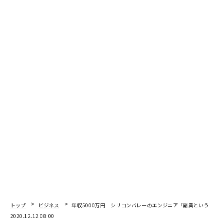
いうことが受け取ったメッセージの内容を理解すること
への障害になってしまうのです。
非同期型コミュニケーションの場合、「準備」と「再処
理」が可能になる点が大きなメリットです。「準備」と
はつまり、メッセージを送る前にその内容を修正し、ブ
ラッシュアップできるということです。一方で、受け取
ったメッセージの内容を後から時間をかけて再読するな
ど「再処理」することで解読しやくなります。これによ
り、認知負荷が軽減され、ネイティブと非ネイティブの
差をある程度縮めることができます。
マルチリンガル組織に関わるもう1つの興味深い変化と
して、多様なソリューションの複合的な利活用によるシ
ームレスなコミュニケーションが可能になっている点が
挙げられます。SlackやTeamsなどのチャットツール
や、AsanaやTrello、GitHubなどのプロジェクトマネジ
トップ
ビジネス
年収5000万円 シリコンバレーのエンジニア「副業というリ
2020.12.12 08:00