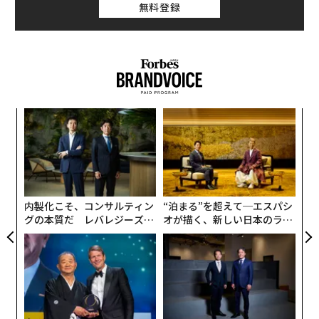
無料登録
複業でレバレッジをかける
関連記事
【独自】世界最大の暗号資産取引所が25歳の日本人へ初出資 ウェブの民
竹崎孝二（以下、竹崎）：
複線形のキャリアについてお
主主義革命は起こるのか
伺いします。酒井さんは本業の他に、Udemyの講師やYo
uTubeでの情報発信をされていて、阿部さんも本業とは
コロナウイルスワクチンの本当と嘘
挑
よっ
別にSPORT GLOBALを立ち上げられましたよね。副業が
PA
アップルが示した「批判覚悟」のリーダーシップ
良い効果を生むのはどのような場合なのでしょうか。ま
〜
た、本業と副業の位置付けの違いについても教えてくだ
金
テスラ、自律走行技術を全面的にライセンス供与へ
個
さい。
ェ
内製化こそ、コンサルティン
“泊まる”を超えて─エスパシ
セールスフォースが働き方改革、出社は「週に3日まで」
グの本質だ レバレジーズが
オが描く、新しい日本のラグ
酒井潤氏（以下、酒井）：
私が副業を始めた理由のひと
実践する、次世代ファームの
ジュアリー（中編）
つは、アメリカでは常に解雇リスクがあるからなんで
全貌
す。それに、ウーバーが出てきてタクシー会社が潰れた
り、エアビーアンドビーが出てきたらホテルが潰れたり
advertisement
する様子を見ていると、私の本業はITですが、その業界
だけ、1つの専門性だけに依存するのはリスクが大きい