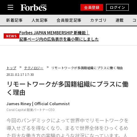
会員登録
ログイン
新着記事
人気記事
会員限定記事
カテゴリ
連載
コ
Forbes JAPAN MEMBERSHIP 新機能｜
NEWS
記事ページ内の広告表示を最小限にしました
トップ
テクノロジー
リモートワークが多国籍組織にプラスに働く理由
2021.02.17 17:30
リモートワークが多国籍組織にプラスに働
く理由
James Riney | Official Columnist
Coral Capital 創業パートナーCEO
今回のパンデミックによって世界中でリモートワークを
導入せざるを得なくなり、まるで世界全体をひっくるめ
た巨大な働き方の実験のような状況になっています。人