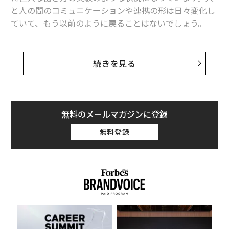
と人の間のコミュニケーションや連携の形は日々変化し
ていて、もう以前のように戻ることはないでしょう。
リモート型の職場のメリットやデメリットについては、
すでに多くの記事
で取り上げられていますが、個人的に
続きを見る
特に興味深いと思うのが、このパラダイムシフトによっ
てマルチリンガル組織の運営のしやすさが飛躍的に向上
していると思われる点です。
無料のメールマガジンに登録
最も明らかな進化が、これまでオフラインで行われてい
無料登録
たコミュニケーションがオンラインへ移行したことで
す。
一方で、「同期型コミュニケーション」から「非同期型
コミュニケーション」へ変化した点についてはあまり指
摘されていないかもしれません。具体的にどういうこと
「
かというと、以前はオフィスの中でリアルタイムかつ口
左右
頭でのコミュニケーションを行っていたのが、今はその