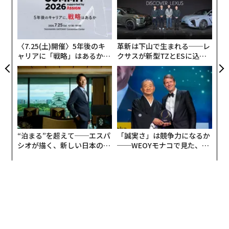
T
内
多くが文字やビデオ、音声など、デジタル媒体で送受信
日
グ
し、いつでも確認できる非同期型のコミュニケーション
実
に置き換えられているのです。
全
〈7.25(土)開催〉5年後のキ
革新は下山で生まれる──レ
ャリアに「戦略」はあるか。
クサスが新型TZとESに込め
コロナ以前は、組織の中で使われる非同期型コミュニケ
トップエグゼクティブのキャ
た「DISCOVER」の哲学
ーションの大半がメールでした。しかし、パンデミック
リアに触れる1日│CAREER S
UMMIT 2026
により様々な職場内連携ツールの使用が広く浸透し、そ
れに伴いさらに多くのコミュニケーションの機会が非同
期型へと変わってきているのです。
“泊まる”を超えて──エスパ
「誠実さ」は競争力になるか
この変化は、マルチリンガルな組織にとって様々な観点
シオが描く、新しい日本のラ
──WEOYモナコで見た、く
から総合的にプラスに働くと考えられます。
グジュアリー（前編）
ら寿司の経営哲学
まず、大半の人にとって、第二言語で仕事をすることは
ストレスフルで非効率的になりやすく、特に情報のイン
プットとアウトプットを同時に行わなければならない場
合にその傾向がより顕著になります。心理学の言葉でい
うと、「認知負荷」が増えてしまい、第二言語を使うと