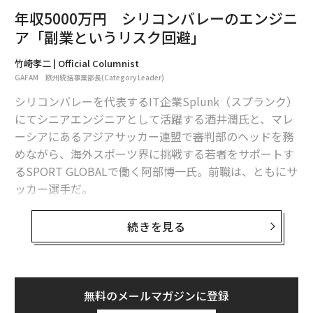
メントツールなどがその代表例です。
年収5000万円 シリコンバレーのエンジニ
ア「副業というリスク回避」
もしも、DeepLとZoomをシーム
次ページ ＞
レスに統合できたら
竹崎孝二 | Official Columnist
GAFAM 欧州統括事業部長(Category Leader)
1
2
シリコンバレーを代表するIT企業Splunk（スプランク）
にてシニアエンジニアとして活躍する酒井潤氏と、マレ
文＝James Riney
ーシアにあるアジアサッカー連盟で審判部のヘッドを務
めながら、海外スポーツ界に挑戦する若者をサポートす
るSPORT GLOBALで働く阿部博一氏。前職は、ともにサ
2026年9月号発売中
ッカー選手だ。
アスリートというキャリアは特殊だが、異業種や海外へ
続きを見る
最新号の購入はこちらから
の挑戦へのノウハウやマインドセットはビジネスパーソ
ンのヒントになるはずとの思いから、二人を取材。3本
メンバーシップに登録する
目の本記事は、就職面接の経験、副業とのバランスにつ
いて。（
1回目
、
2回目
の記事はこちら）
無料のメールマガジンに登録