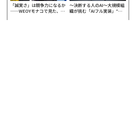
と感じます。
「誠実さ」は競争力になるか
〜決断する人のAI〜大規模組
──WEOYモナコで見た、く
織が挑む「AIフル実装」“使
ら寿司の経営哲学
う”企業から“動く”企業へ【N
ただ、キャリアが1〜2年の状況で副業を始めても、アル
TTドコモビジネス×PwC】
バイトみたいになってしまうので、軸を確立してから始
めるのが良いのではないでしょうか。私の場合、今はIT
エンジニアとしての軸がある程度固まったので、Udemy
でプログラミングを教えるという副業を始めました。
本業の仕事がいずれは副業に、あるいは副業がいずれ起
業に、というように、それぞれが延長線上でつながるよ
うなキャリアプランを意識していて、同時に、チャレン
ジは大切ですが、博打をするのではなく、「スプーン一
杯」のリスクをとることを心がけています。
阿部博一氏（以下、阿部）：
酒井さんは本当に戦略的で
すよね。僕はそこまで明確なプランはないのですが、今
所属しているAFCが2年契約を更新していくスタイルで、
かつ平均するとみんな10年経たないうちに転職していく