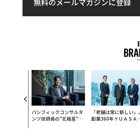
無料のメールマガジンに登録
パシフィックコンサルタ
「老舗は常に新しい」
ンツ技師長の"北極星"。
創業360年ＹＵＡＳＡ
災害への無力感を乗り越
カクシンCEO田尻望が
え見つけた、防災一筋20
る、AIを超える人の価
年の答え