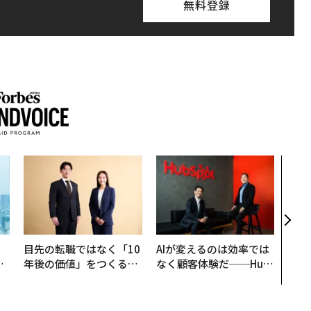
無料登録
〈7
のキ
ある
ティ
る1日
T 20
。
目先の転職ではなく「10
AIが変えるのは効率では
と
年後の価値」をつくる─
なく顧客体験だ──Hub
語
─アサインの長期伴走型
Spot Japanが語る「Gr
値
支援とは
ow Better」な組織のつ
くり方