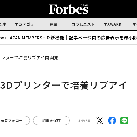
記事
カテゴリ
連載
コラムニスト
AWARD
rbes JAPAN MEMBERSHIP 新機能｜
記事ページ内の広告表示を最小
リンターで培養リブアイ肉開発
3Dプリンターで培養リブアイ
著者フォロー
記事を保存