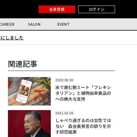
会員登録
ログイン
CAREER
SALON
EVENT
限にしました
関連記事
2020.08.30
米で進む脱ミート「フレキシ
タリアン」と植物由来食品の
への絶大な支持
2021.02.05
しゃべり過ぎるのは女性では
ない 森会長発言の誤りを示
す研究結果