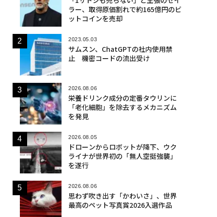
ラー、取得原価割れで約165億円のビ
ットコインを売却
2023.05.03
サムスン、ChatGPTの社内使用禁
止 機密コードの流出受け
2026.08.06
栄養ドリンク成分の定番タウリンに
「老化細胞」を除去するメカニズム
を発見
2026.08.05
ドローンからロボットが降下、ウク
ライナが世界初の「無人空挺強襲」
を遂行
2026.08.06
思わず吹き出す「かわいさ」、世界
最高のペット写真賞2026入選作品