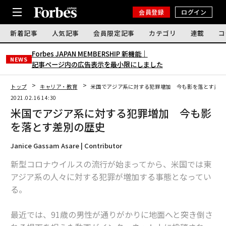
会員登録
ログイン
新着記事
人気記事
会員限定記事
カテゴリ
連載
コ
Forbes JAPAN MEMBERSHIP 新機能｜
NEWS
記事ページ内の広告表示を最小限にしました
トップ
キャリア・教育
米国でアジア系に対する犯罪増加 今も影を落とす差別
2021.02.16 14:30
米国でアジア系に対する犯罪増加 今も影
を落とす差別の歴史
Janice Gassam Asare | Contributor
新型コロナウイルスの流行が始まってから、米国では東
アジア系の人々に対する犯罪が増加する事態となってい
る。
最近では、91歳の男性が通りがかりに地面へと突き倒さ