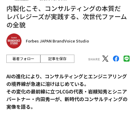
内製化こそ、コンサルティングの本質だ
編集＝遠藤宗生
レバレジーズが実践する、次世代ファーム
の全貌
2026年9月号発売中
Forbes JAPAN BrandVoice Studio
最新号の購入はこちらから
著者フォロー
記事を保存
メンバーシップに登録する
AIの進化により、コンサルティングとエンジニアリング
の境界線が急速に溶けはじめている。
その変化の最前線に立つLCGの代表・岩槻知秀とシニア
パートナー・内田秀一が、新時代のコンサルティングの
実像を語る。
関連記事
保守地盤の米国の3州、憲法から「人種差別的」文言を削除へ
コンサルティングとエンジニアリング。明確に分断され
てきたふたつの領域が、AIの進化によって急速に境界を
Clubhouseのここがすごい。Zoomとの推定差異から考えてみた