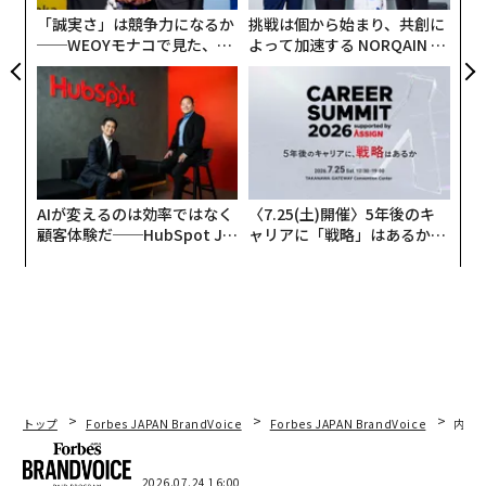
「誠実さ」は競争力になるか
挑戦は個から始まり、共創に
──WEOYモナコで見た、く
よって加速する NORQAIN JA
ら寿司の経営哲学
PAN 特別座談会
AIが変えるのは効率ではなく
〈7.25(土)開催〉5年後のキ
顧客体験だ──HubSpot Ja
ャリアに「戦略」はあるか。
panが語る「Grow Better」
トップエグゼクティブのキャ
な組織のつくり方
リアに触れる1日│CAREER S
UMMIT 2026
トップ
Forbes JAPAN BrandVoice
Forbes JAPAN BrandVoice
内製
2026.07.24 16:00