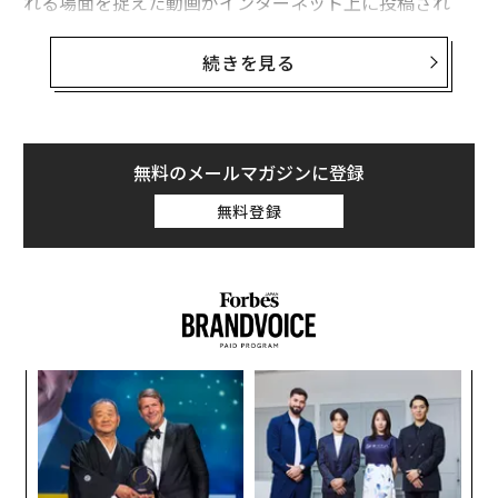
れる場面を捉えた動画がインターネット上に投稿され
た。またサンフランシスコでは、84歳の男性が路上で襲
撃されて死亡した。
続きを見る
アジア系に対する反感は、トランプ政権が発したメッセ
ージが原因だと指摘する声もあるが、米国では、東アジ
ア系の人々に対する嫌悪の長い歴史がある。1882年に
無料のメールマガジンに登録
は、中国からの移民の数を減らすことを目的とした「中
無料登録
国人排斥法」が成立。中国人の移住や国籍取得が違法と
なった。19世紀には、東アジア人に対して多くの人が抱
いていた人種差別的な恐怖が「黄禍（yellow peril）」
という言葉を生んだ。
ィン
〜
ズが
金
ムの
個
義す
ア
ェ
むス
の
た