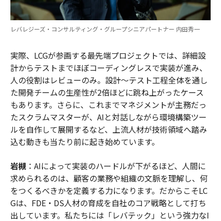
レバレジーズ・コンサルティング・グループシニアパートナー 内田秀一
実際、LCGが参画する最先端プロジェクトでは、詳細設
計からテストまでほぼコーディングレスで実装が進み、
人の役割はレビューのみ。設計～テスト工程全体を通し
た開発チームの生産性が2倍ほどに跳ね上がったケース
もあります。さらに、これまでマネジメントが主務だっ
たスクラムマスターが、AIと対話しながら環境構築ツー
ルを自作して展開するなど、上流人材が技術領域へ踏み
込む動きも当たり前に起き始めています。
岩槻
：AIによって実装のハードルが下がるほど、人間に
求められるのは、顧客の業務や組織の文脈を理解し、何
をつくるべきかを定義する力になります。だからこそLC
Gは、FDE・DS人材の育成を自社のコア戦略として打ち
出しています。私たちには「レバテック」という強力なI