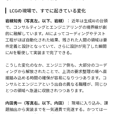
LCGの現場で、すでに起きている変化
岩槻知秀（写真左。以下、岩槻）
： 近年は生成AIの台頭
で、コンサルティングとエンジニアリングの境界線が劇
的に融解しています。AIによってコーディングやテスト
工程がほぼ自動化された結果、残された人間の領域は要
件定義と設計となっていて、さらに設計が完了した瞬間
にAIを駆使して実装まで完了できる。
こうした変化のなか、エンジニア側も、大部分のコーデ
ィングから解放されたことで、上流の要求整理の場へ直
接踏み込める時間の確保が容易になりつつあります。コ
ンサルとエンジニアという出自の異なる職種が、同じひ
とつの領域へ急速に収斂されつつあります。
内田秀一（写真右。以下、内田）
： 現場に入り込み、課
題抽出から実装までを一気通貫で完遂する。かつては一