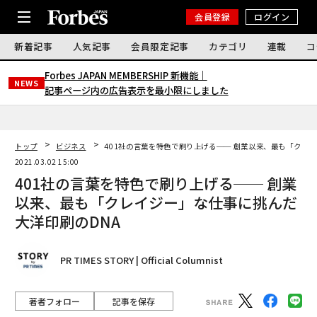
会員登録
ログイン
新着記事
人気記事
会員限定記事
カテゴリ
連載
コ
Forbes JAPAN MEMBERSHIP 新機能｜
NEWS
記事ページ内の広告表示を最小限にしました
トップ
ビジネス
401社の言葉を特色で刷り上げる── 創業以来、最も「クレ
2021.03.02 15:00
401社の言葉を特色で刷り上げる── 創業
以来、最も「クレイジー」な仕事に挑んだ
大洋印刷のDNA
PR TIMES STORY | Official Columnist
著者フォロー
記事を保存