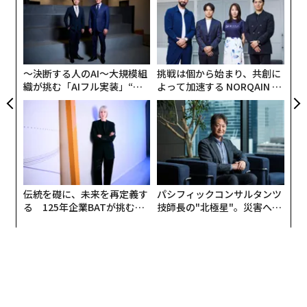
ャ
ト
エ
リア
設オ
UM
が
が
〜決断する人のAI〜大規模組
挑戦は個から始まり、共創に
織が挑む「AIフル実装」“使
よって加速する NORQAIN JA
う”企業から“動く”企業へ【N
PAN 特別座談会
TTドコモビジネス×PwC】
伝統を礎に、未来を再定義す
パシフィックコンサルタンツ
る 125年企業BATが挑むス
技師長の"北極星"。災害への
モークレスな未来
無力感を乗り越え見つけた、
防災一筋20年の答え