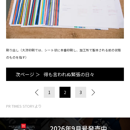
刷り出し（大洋印刷では、シート状に本番印刷し、加工所で製本される前の状態
のものを指す）
次ページ ＞
得も言われぬ緊張の日々
1
2
3
PR TIMES STORYより
2026年9月号発売中