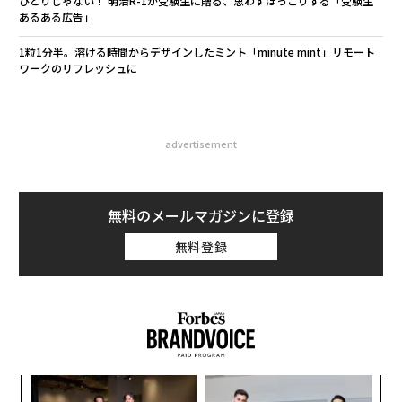
ひとりじゃない！ 明治R-1が受験生に贈る、思わずほっこりする「受験生
あるある広告」
1粒1分半。溶ける時間からデザインしたミント「minute mint」リモート
ワークのリフレッシュに
advertisement
無料のメールマガジンに登録
無料登録
〈7