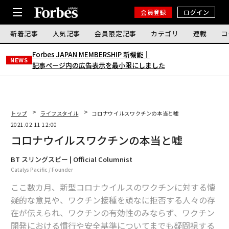
会員登録
ログイン
新着記事
人気記事
会員限定記事
カテゴリ
連載
コ
Forbes JAPAN MEMBERSHIP 新機能｜
NEWS
記事ページ内の広告表示を最小限にしました
トップ
ライフスタイル
コロナウイルスワクチンの本当と嘘
2021.02.11 12:00
コロナウイルスワクチンの本当と嘘
BT スリングスビー | Official Columnist
Catalys Pacific / Founder
ここ数カ月、新型コロナウイルスのワクチンに対する懐
疑的な意見や、ワクチン接種を頑なに拒否する人々の存
在が伝えられ、ワクチンの有効性のみならず、ワクチン
開発における慣行や安全基準についてまでも疑問視する