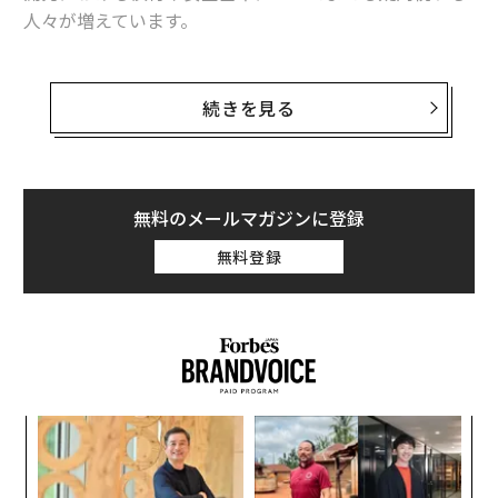
人々が増えています。
とりわけ、日本とフランスは先進国の中でも最低水準の
ワクチン接種率といわれており、ワクチン接種に対する
続きを見る
根強い反対が色濃く現れています。
コロナウイルスワクチンの開発は、その緊急性が高かっ
たことから、この1年間で目覚ましい進展を見せまし
無料のメールマガジンに登録
た。これは、臨床試験における被験者の募集及び試験の
無料登録
遂行を極めて迅速に実施したこと、また、規制当局によ
る早期承認への高いコミットメントがあったからこそ成
し遂げられたものです。
しかし同時に、あまりに急速に開発されたことが、人々
にワクチン接種への戸惑いも与えてしまいました。安全
キ
「
性や有効性を疑問視する誤った情報やデマにより、最終
か。
─
的に人々の生命が危険に晒されています。
キャ
ら
“
R S