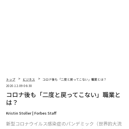
最新号の購入はこちらから
メンバーシップに登録する
関連記事
米国の医療労働者の50％以上が「ワクチン拒否」の衝撃データ
トップ
ビジネス
コロナ後も「二度と戻ってこない」職業とは？
2020.12.09 06:30
大きな成功を収める人が実践する、朝の5つの習慣
コロナ後も「二度と戻ってこない」職業と
コロナ入院患者の82%がビタミンD欠乏症、重症化要因の可能性
は？
コロナ禍で日本人女性の自殺が急増、「特有の悲劇」が顕在化
Kristin Stoller | Forbes Staff
新型コロナウイルス感染症のパンデミック（世界的大流
脳の専門家に聞いた「疲れ切った脳を休ませる」ベストな方法