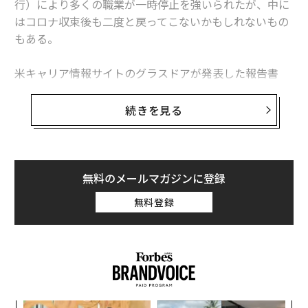
行）により多くの職業が一時停止を強いられたが、中に
はコロナ収束後も二度と戻ってこないかもしれないもの
新型コロナウイルス特集
新型コロナウイルス
タグ：
もある。
コロナワクチン
モデルナ
米キャリア情報サイトのグラスドアが発表した報告書
「Workplace Trends 2021（職場のトレンド 2021）」
によると、緊急性がなく、コロナ収束後まで延期できる
続きを見る
選択的医療分野での求人広告は激減。最も影響を受けた
職業は聴覚専門医（オーディオロジスト）で、グラスド
ア上の求人は70％減った。
無料のメールマガジンに登録
米国聴覚学会（AAA）のアンジェラ・シュープ会長は、
無料登録
聴覚専門医が長期の一時帰休を言い渡されたり、開業し
ていたクリニックを閉じて早期引退したりしたとの話を
連載
聞いているという。また、聴覚学の分野で就職活動をし
新型コロナウイルス特集
ている大学新卒者の多くは、大きな施設では採用を行な
っていないと告げられているとのことだ。