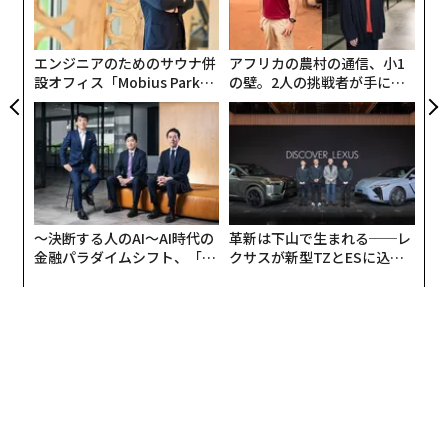
シ
【関連】
グ
中国製コロナワクチンの効果に不安、ファイザー製「再
エンジニアのためのサウナ併
アフリカの農村の通信、小1
接種」の国も
設オフィス「Mobius Park」
の壁。2人の挑戦者が手にし
がオープン──タマディック
た「次なる武器」
が健康経営を徹底する理由
ワクチン非接種の社会への影響
おそらく、ワクチン接種を躊躇う方もいるでしょう。
様々な理由があるかと思いますが、自分や自分の大切な
〜決断する人のAI〜AI時代の
革新は下山で生まれる──レ
人に重篤な副作用が発生したら……不安からではないか
金融パラダイムシフト、「超
クサスが新型TZとESに込め
と推察します。
個別化」の核心 【MUFG×ウ
た「DISCOVER」の哲学
ェルスナビ×PwC】
一方で、根拠が明確ではない“負のイメージ”により、
個々が恐れてワクチンを接種しないという判断を行う場
合、マクロ的な観点で、パブリックにおいてどの様な影
響があるか、簡単に説明します。