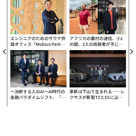
キ
「
連載一覧
か。
─
キャ
ら
“
R S
シ
advertisement
グ
エンジニアのためのサウナ併
アフリカの農村の通信、小1
設オフィス「Mobius Park」
の壁。2人の挑戦者が手にし
がオープン──タマディック
た「次なる武器」
が健康経営を徹底する理由
〜決断する人のAI〜AI時代の
革新は下山で生まれる──レ
金融パラダイムシフト、「超
クサスが新型TZとESに込め
個別化」の核心 【MUFG×ウ
た「DISCOVER」の哲学
ェルスナビ×PwC】