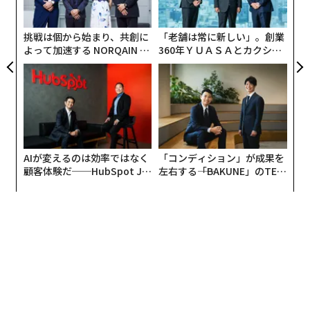
ン
それは、弾劾裁判はトランプの行動が違法だったかどう
挑戦は個から始まり、共創に
「老舗は常に新しい」。創業
かではなく、（その地位にふさわしくない）不正行為が
よって加速する NORQAIN JA
360年ＹＵＡＳＡとカクシン
あったかどうかのみを判断するものであるためだ。ま
PAN 特別座談会
CEO田尻望が語る、AIを超え
た、仮にトランプの発言が修正第1条によって法的に保
る人の価値
護されたとしても、就任宣誓に違反したと考えることが
可能との見解だ。
書簡はさらに、「選挙結果を覆そう」というトランプの
AIが変えるのは効率ではなく
「コンディション」が成果を
呼び掛けは、実際には法的に保護されるものではないと
顧客体験だ──HubSpot Ja
左右する――「BAKUNE」のTEN
する「強力な論拠」があると述べている。この発言は支
panが語る「Grow Better」
TIALが支える「挑戦者の明
持者の暴力を扇動しており、混雑した劇場で「火事
な組織のつくり方
日」
だ！」と叫ぶこと（それによって混乱を招くこと）が言
論の自由によって保護されないことと同じだという。
トランプの弁護団はそのほか、前大統領がすでに退任し
ていることを理由として、有罪にはできないと訴えてい
る。だが、これについてはすでに、法学者ら150人が別