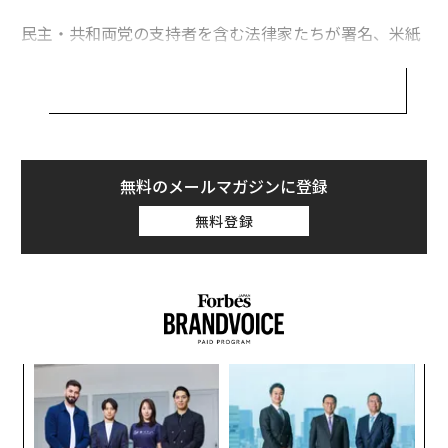
民主・共和両党の支持者を含む法律家たちが署名、米紙
ニューヨーク・タイムズが掲載したこの書簡には、保守
派の法律家団体「フェデラリスト協会」の創設者の1
人、スティーブン・カラブレージも名を連ねている。
トランプの弁護団は、（言論の自由などを保障する）憲
法修正第1条を盾に、前大統領の無罪を主張するとみら
無料のメールマガジンに登録
れている。上院に提出した審理前準備書面で、「選挙に
無料登録
不正があった」とするトランプの発言は憲法修正第1条
に基づき法的に保護されることから、これによって前大
統領を有罪と判断することはできないと述べている。
だが、書簡に署名した法律家たちは、弁護団のこの見解
は誤りであり、トランプを無罪とする十分な根拠にはな
「
らないと指摘。憲法修正第1条は上院がトランプ前大統
─
領を有罪とし、将来において公職に就く資格をはく奪す
ら
目
る妨げになるものではないとの見方を示している。
の