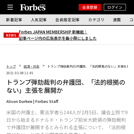
会員登録
ログイン
新着記事
人気記事
会員限定記事
カテゴリ
連載
コ
Forbes JAPAN MEMBERSHIP 新機能｜
NEWS
記事ページ内の広告表示を最小限にしました
トップ
経済・社会
トランプ弾劾裁判の弁護団、「法的根拠のない」主張を展開
2021.02.08 11:45
トランプ弾劾裁判の弁護団、「法的根拠の
ない」主張を展開か
Alison Durkee | Forbes Staff
米国の弁護士、憲法学者ら144人が2月5日、議会上院で9
日から始まるドナルド・トランプ前米大統領の弾劾裁判
で弁護団が展開するとみられる主張について、「法的根