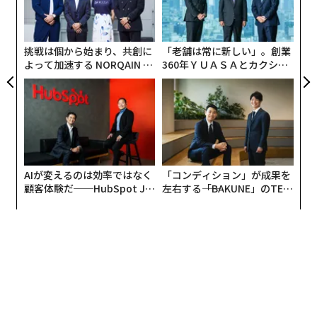
の
ン
挑戦は個から始まり、共創に
「老舗は常に新しい」。創業
よって加速する NORQAIN JA
360年ＹＵＡＳＡとカクシン
PAN 特別座談会
CEO田尻望が語る、AIを超え
る人の価値
AIが変えるのは効率ではなく
「コンディション」が成果を
顧客体験だ──HubSpot Ja
左右する――「BAKUNE」のTEN
panが語る「Grow Better」
TIALが支える「挑戦者の明
な組織のつくり方
日」