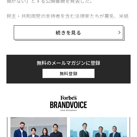
拠がない」とする公開書簡を発表した。
民主・共和両党の支持者を含む法律家たちが署名、米紙
ニューヨーク・タイムズが掲載したこの書簡には、保守
派の法律家団体「フェデラリスト協会」の創設者の1
続きを見る
人、スティーブン・カラブレージも名を連ねている。
トランプの弁護団は、（言論の自由などを保障する）憲
法修正第1条を盾に、前大統領の無罪を主張するとみら
無料のメールマガジンに登録
れている。上院に提出した審理前準備書面で、「選挙に
無料登録
不正があった」とするトランプの発言は憲法修正第1条
に基づき法的に保護されることから、これによって前大
統領を有罪と判断することはできないと述べている。
「
─
ら
目