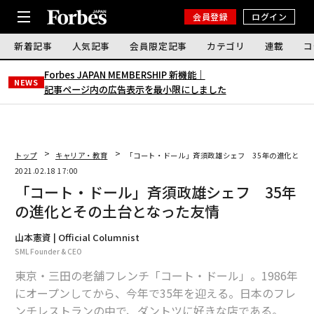
会員登録
ログイン
新着記事
人気記事
会員限定記事
カテゴリ
連載
コ
Forbes JAPAN MEMBERSHIP 新機能｜
NEWS
記事ページ内の広告表示を最小限にしました
トップ
キャリア・教育
「コート・ドール」斉須政雄シェフ 35年の進化とそ
2021.02.18 17:00
「コート・ドール」斉須政雄シェフ 35年
の進化とその土台となった友情
山本憲資 | Official Columnist
SML Founder & CEO
東京・三田の老舗フレンチ「コート・ドール」。1986年
にオープンしてから、今年で35年を迎える。日本のフレ
ンチレストランの中で、ダントツに好きな店である。