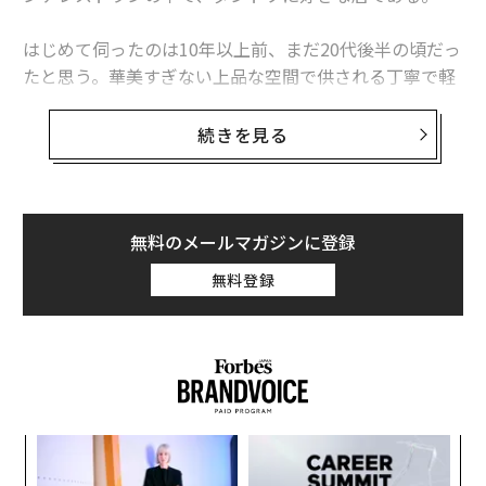
はじめて伺ったのは10年以上前、まだ20代後半の頃だっ
たと思う。華美すぎない上品な空間で供される丁寧で軽
やかな接客とシンプルで洗練された斉須政雄シェフの料
理に感銘を受け、その雰囲気に大いに魅了されたことは
続きを見る
よく覚えている。そこから、自分の中で「大切な日に行
くべき店」になった。シェフの著書『調理場という戦
場』も、バイブルとして長年本棚に置いている。
無料のメールマガジンに登録
コート・ドールを訪れてから程なくして、シェフがパリ
無料登録
時代にベルナール・パコー氏と共に立ち上げた伝説の三
ツ星レストラン「ランブロワジー」にも、清水の舞台か
ら飛び降りる覚悟で訪れた。店構えから料理まで、大き
な感動を覚えた。以後、コート・ドールに年に1回ほ
ど、ランブロワジーにも数回訪れることがあった。
ア
今から約1年前、そのあとにパリがロックダウンされる
の
とは思いもしない冬の日に、ランブロワジーでランチを