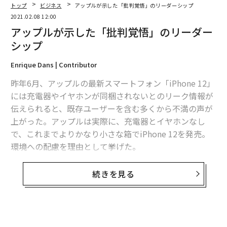
トップ
ビジネス
アップルが示した「批判覚悟」のリーダーシップ
その手仕事に込められた思いをうかがった。
2021.02.08 12:00
アップルが示した「批判覚悟」のリーダー
──お店は今年でオープンから35年です。シェフも70
シップ
歳。どういう気持ちでこれまでの時間を歩み続けてこら
れたのでしょうか？
Enrique Dans | Contributor
昨年6月、アップルの最新スマートフォン「iPhone 12」
35年、決して淡々とやり続けていたわけではないで
には充電器やイヤホンが同梱されないとのリーク情報が
す。“恐怖心”が少しずつ、平常値に近づいてきた年月と
伝えられると、既存ユーザーを含む多くから不満の声が
もいえるかもしれません。オープンしたての頃は、「い
上がった。アップルは実際に、充電器とイヤホンなし
つやられるかわからない」という感覚でした。今日でも
で、これまでよりかなり小さな箱でiPhone 12を発売。
そういう恐怖もありますけど、やはり当時とは比ではあ
環境への配慮を理由として挙げた。
りませんね。
この決定については苦情が相次ぎ、消費者からさらに金
続きを見る
味や嗜好は掴めないものなのです。常に、いかようにも
を搾り取ることが目的だとか、電子機器廃棄物の削減に
変容していくアメーバのようなものです。（そのアメー
は繋がらないといった見方も浮上。サムスンやシャオミ
バを）キャッチした瞬間にお客さまに“ぶん投げる”のが
はアップルの決定をあざ笑う広告を出し、自社はアップ
僕の仕事です。季節は巡っていくもので、毎回、食材の
ルには追従しない意向を示すような態度を取った。