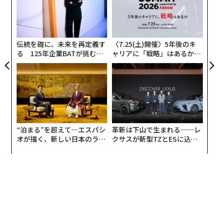
た
〜
する機会があった。当時、最終回を迎えたばかりのドラ
織
マ『グランメゾン東京』では、木村拓哉が演じていた主
う
人公など、主要な登場人物がこのお店で修行していた設
T
伝統を礎に、未来を再定義す
〈7.25(土)開催〉5年後のキ
定だった。
る 125年企業BATが挑むス
ャリアに「戦略」はあるか。
モークレスな未来
トップエグゼクティブのキャ
そこでふと降ってきたように思ったのだ。「70歳を迎え
リアに触れる1日│CAREER S
UMMIT 2026
る斉須シェフがお元気なうちに、シェフの料理を1年を
通じて味わいたい」と。
そして、2020年は毎月コート・ドールに通うことに決め
“泊まる”を超えて─エスパシ
革新は下山で生まれる──レ
た。ところが2、3回伺ったあと、新型コロナウイルスの
オが描く、新しい日本のラグ
クサスが新型TZとESに込め
流行が始まってしまった。こうなると毎月は厳しいかも
ジュアリー（中編）
た「DISCOVER」の哲学
しれないと思ったのだが、コート・ドールは営業を中断
することがなかった。それもあって、緊急事態宣言の合
間を縫いながら、なんとか月ごとの訪問がかなった。
1年12カ月、コート・ドールの料理に向き合い、少し何
かが見えてきた気がしたタイミングで、斉須シェフに、