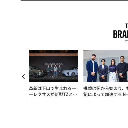
のためのサウ
「Mobiu
がオープン──
クが健康経営
理由
革新は下山で生まれる─
挑戦は個から始まり、
─レクサスが新型TZとE
創によって加速する N
Sに込めた「DISCOVE
QAIN JAPAN 特別座談
R」の哲学