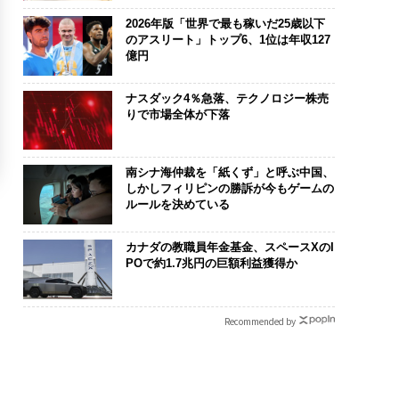
2026年版「世界で最も稼いだ25歳以下
のアスリート」トップ6、1位は年収127
億円
ナスダック4％急落、テクノロジー株売
りで市場全体が下落
南シナ海仲裁を「紙くず」と呼ぶ中国、
しかしフィリピンの勝訴が今もゲームの
ルールを決めている
カナダの教職員年金基金、スペースXのI
POで約1.7兆円の巨額利益獲得か
Recommended by