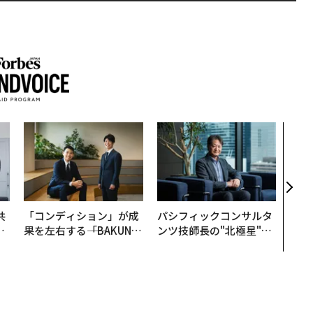
〈7
のキ
ある
ティ
る1日
T 20
共
「コンディション」が成
パシフィックコンサルタ
OR
果を左右する――「BAKUN
ンツ技師長の"北極星"。
会
E」のTENTIALが支える
災害への無力感を乗り越
「挑戦者の明日」
え見つけた、防災一筋20
年の答え