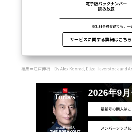
編集＝江戸伸禎 By Alex Konrad, Eliza Haverstock and An
2026年9
最新号の購入はこ
メンバーシップに