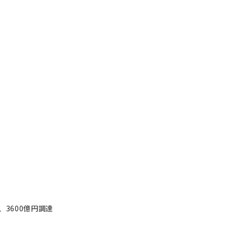
3600億円調達
ンフッド、3600億円調達
著者フォロー
記事を保存