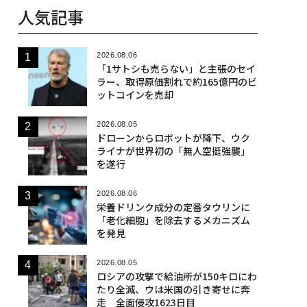
人気記事
2026.08.06
「1サトシも売らない」と主張のセイ
ラー、取得原価割れで約165億円のビ
ットコインを売却
2026.08.05
ドローンからロボットが降下、ウク
ライナが世界初の「無人空挺強襲」
を遂行
2026.08.06
栄養ドリンク成分の定番タウリンに
「老化細胞」を除去するメカニズム
を発見
2026.08.05
ロシアの攻撃で給油所が150キロにわ
たり全滅、ウは米国の引き寄せに奔
走 全面侵攻1623日目