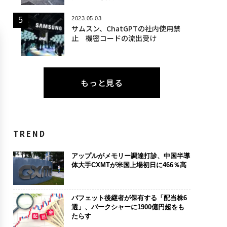
2023.05.03
サムスン、ChatGPTの社内使用禁
止 機密コードの流出受け
もっと見る
TREND
アップルがメモリー調達打診、中国半導
体大手CXMTが米国上場初日に466％高
バフェット後継者が保有する「配当株6
選」、バークシャーに1900億円超をも
たらす