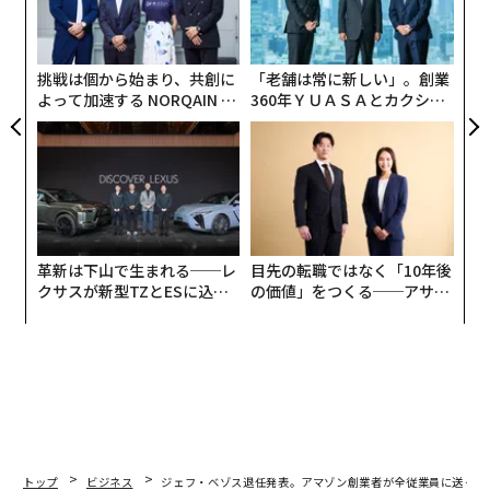
グ
この旅はおよそ27年前に始まりました。アマゾンは単な
実
るアイデアに過ぎず、名前もありませんでした。当時、
全
私が最もよく聞かれた質問は、「インターネットってな
挑戦は個から始まり、共創に
「老舗は常に新しい」。創業
よって加速する NORQAIN JA
360年ＹＵＡＳＡとカクシン
んですか？」というものです。幸いなことに、長い間、
PAN 特別座談会
CEO田尻望が語る、AIを超え
そのことを説明する必要はありませんでした。
る人の価値
今日では、130万人の有能で献身的な従業員を雇用し、
何億人もの顧客や企業にサービスを提供し、私たちは世
界で最も成功している企業の1つとして広く認知されて
います。
革新は下山で生まれる──レ
目先の転職ではなく「10年後
クサスが新型TZとESに込め
の価値」をつくる──アサイ
た「DISCOVER」の哲学
ンの長期伴走型支援とは
それはどのようにして実現したのでしょうか？ 発明で
す。発明こそが私たちの成功の根源です。私たちは、ク
レイジーなことを一緒にやって、それを普通のことにし
てきました。カスタマーレビュー、1クリック（での購
入）、パーソナライズされたレコメンド機能、アマゾン
プライムの超高速配送、レジなし決済技術、環境問題に
トップ
ビジネス
ジェフ・ベゾス退任発表。アマゾン創業者が全従業員に送った
対する「Climate Pledge」宣言、キンドル、アレクサ、