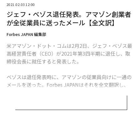
2021.02.03 12:00
マーケットプレイス、インフラクラウドコンピューティ
ジェフ・ベゾス退任発表。アマゾン創業者
ング、キャリアチョイス（キャリア選択事業）などを開
が全従業員に送ったメール【全文訳】
拓しました。
Forbes JAPAN 編集部
うまくいけば、数年後には驚くべき発明は普通のものに
米アマゾン・ドット・コムは2月2日、ジェフ・ベゾス最
なります。人々は（驚きもせず）あくびをするでしょ
高経営責任者（CEO）が2021年第3四半期に退任し、取
う。そのあくびは、発明家が受け取る最大の褒め言葉で
締役会長に就任すると発表した。
す。
ベゾスは退任発表時に、アマゾンの従業員向けに一通の
アマゾンほど優れた発明実績を持つ企業は他にはありま
メールを送った。Forbes JAPANはそれを全文翻訳し、
せん。私と同じように、あなたにも当社の発明する力を
紹介する。
誇りに思っていただきたいですし、そうすべきだと思い
ます。
アマゾンが大企業になるにつれ、私たちはその規模と範
親愛なるアマゾニアンたちへ
囲を利用して、重要な社会問題をリードすることにしま
した。影響力の高い2つの例としては、最低賃金を時給1
今年の第3四半期に私がアマゾン取締役会長職に移行