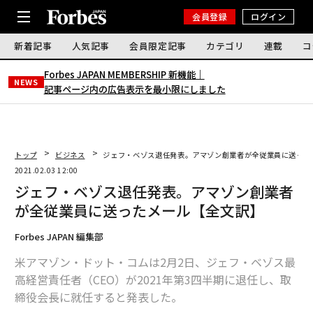
会員登録
ログイン
新着記事
人気記事
会員限定記事
カテゴリ
連載
コ
Forbes JAPAN MEMBERSHIP 新機能｜
NEWS
記事ページ内の広告表示を最小限にしました
トップ
ビジネス
ジェフ・ベゾス退任発表。アマゾン創業者が全従業員に送った
2021.02.03 12:00
ジェフ・ベゾス退任発表。アマゾン創業者
が全従業員に送ったメール【全文訳】
Forbes JAPAN 編集部
米アマゾン・ドット・コムは2月2日、ジェフ・ベゾス最
高経営責任者（CEO）が2021年第3四半期に退任し、取
締役会長に就任すると発表した。