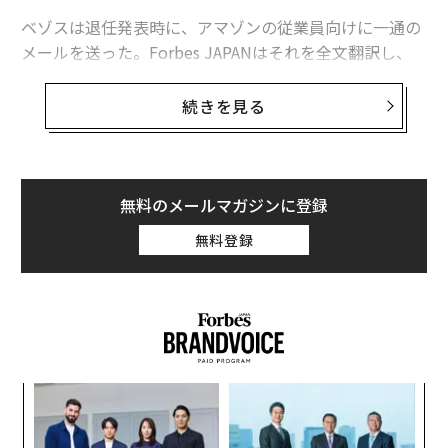
ベゾスは退任発表時に、アマゾンの従業員向けに一通の
メールを送った。Forbes JAPANはそれを全文翻訳し、
紹介する。
続きを見る
親愛なるアマゾニアンたちへ
無料のメールマガジンに登録
今年の第3四半期に私がアマゾン取締役会長職に移行
無料登録
し、アンディ・ジャシーが次のCEOに就任することを喜
んで発表します。
取締役会長のポジションでは、新製品や新規事業にエネ
ルギーと注力を注ぎたいと思っています。アンディは社
内ではよく知られており、私と同じくらい長くアマゾン
にいます。彼は優れたリーダーになるでしょうし、私は
義す
「
むス
─
全幅の信頼を寄せています。
ら
内