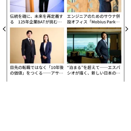
Ja
の
er」
た
伝統を礎に、未来を再定義す
エンジニアのためのサウナ併
る 125年企業BATが挑むス
設オフィス「Mobius Park」
モークレスな未来
がオープン──タマディック
が健康経営を徹底する理由
目先の転職ではなく「10年後
“泊まる”を超えて──エスパ
の価値」をつくる──アサイ
シオが描く、新しい日本のラ
ンの長期伴走型支援とは
グジュアリー（前編）