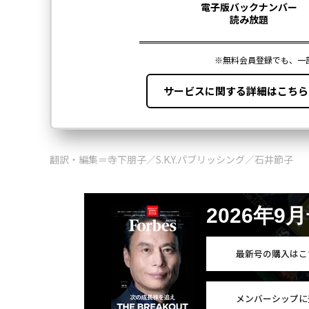
翻訳・編集＝寺下朋子／S.K.Y.パブリッシング／石井節子
2026年9
最新号の購入はこ
メンバーシップに