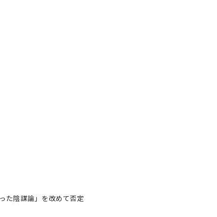
った陰謀論」を改めて否定
の「狂った陰謀論」を改めて否
著者フォロー
記事を保存