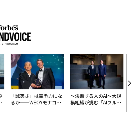
挑戦
創に
QAI
タ
「誠実さ」は競争力にな
〜決断する人のAI〜大規
。
るか──WEOYモナコで
模組織が挑む「AIフル実
越
見た、くら寿司の経営哲
装」“使う”企業から“動
0
学
く”企業へ【NTTドコモ
ビジネス×PwC】