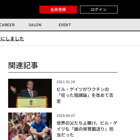
会員登録
ログイン
CAREER
SALON
EVENT
限にしました
関連記事
2021.01.28
ビル・ゲイツがワクチンの
「狂った陰謀論」を改めて否
定
2020.04.07
世界の父たちよ聞け。ビル・ゲ
イツも「娘の保育園送り」担
当だった