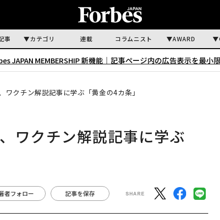
記事
カテゴリ
連載
コラムニスト
AWARD
rbes JAPAN MEMBERSHIP 新機能｜
記事ページ内の広告表示を最小
、ワクチン解説記事に学ぶ「黄金の4カ条」
ツ、ワクチン解説記事に学ぶ
著者フォロー
記事を保存