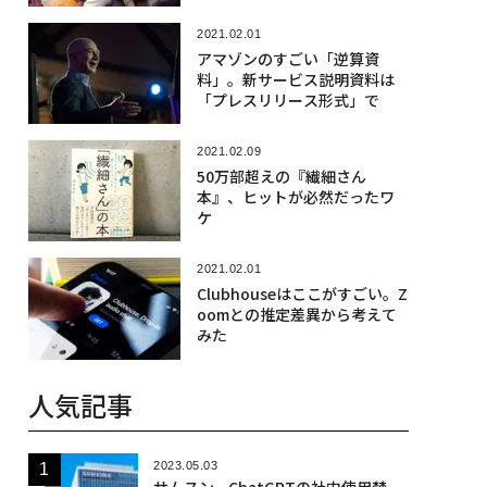
2021.02.01
アマゾンのすごい「逆算資
料」。新サービス説明資料は
「プレスリリース形式」で
2021.02.09
50万部超えの『繊細さん
本』、ヒットが必然だったワ
ケ
2021.02.01
Clubhouseはここがすごい。Z
oomとの推定差異から考えて
みた
人気記事
2023.05.03
サムスン、ChatGPTの社内使用禁