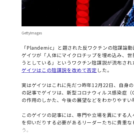
GettyImages
「Plandemic」と題された反ワクチンの陰謀論動
ゲイツが「人体にマイクロチップを埋め込み、世
うとしている」というワクチン陰謀説が流布された
ゲイツはこの陰謀説を改めて否定
した。
実はゲイツはこれに先だつ昨年12月22日、自身のブロ
の記事でゲイツは、新型コロナウィルス感染症（CO
の作用のしかた、今後の展望などをわかりやすい
このゲイツの記事には、専門や立場を異にする人
を仰いだりする必要があるリーダーたちに貴重な
う。