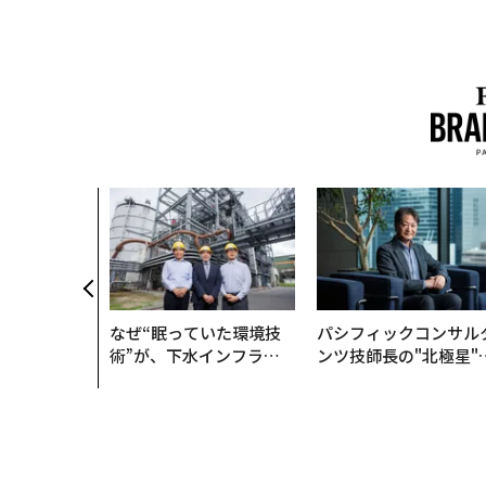
なぜ“眠っていた環境技
パシフィックコンサル
術”が、下水インフラを
ンツ技師長の"北極星"
変えたのか──産総研×
災害への無力感を乗り
月島JFEアクアソリュー
え見つけた、防災一筋2
ションの10年
年の答え