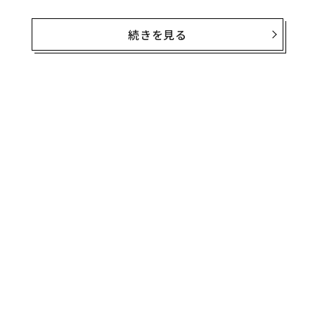
作業療法士であり、脳の機能を活かした人材開発を行う
「ユークロニア」代表、菅原洋平氏に話を聞いた。
続きを見る
無料のメールマガジンに登録
無料登録
脳が疲れているのは、どんな時？
脳が疲れを感じるのは、目の前で起きている場面と脳の
働きにミスマッチが起きている時です。
挑
よっ
PA
脳内では随時、何かに集中しているときに働く「セント
な
ラル・エグゼクティブ・ネットワーク」と、何もせずぼ
術
た
んやりしている時に働く「デフォルトモード・ネットワ