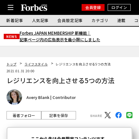
会員登録
ログイン
新着記事
人気記事
会員限定記事
カテゴリ
連載
コ
Forbes JAPAN MEMBERSHIP 新機能｜
NEWS
記事ページ内の広告表示を最小限にしました
トップ
ライフスタイル
レジリエンスを向上させる5つの方法
2021.01.31 20:00
レジリエンスを向上させる5つの方法
Avery Blank | Contributor
著者フォロー
記事を保存