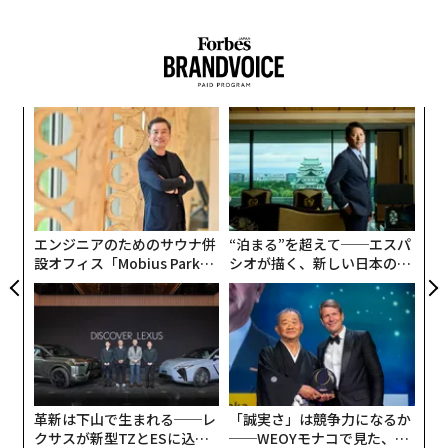
挑
よっ
PA
な
術
た
ア
エンジニアのためのサウナ併
“泊まる”を超えて──エスパ
設オフィス「Mobius Park」
シオが描く、新しい日本のラ
がオープン──タマディック
グジュアリー（前編）
が健康経営を徹底する理由
革新は下山で生まれる──レ
「誠実さ」は競争力になるか
クサスが新型TZとESに込め
──WEOYモナコで見た、く