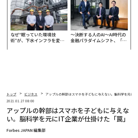
なぜ“眠っていた環境技
〜決断する人のAI〜AI時代の
術”が、下水インフラを変え
金融パラダイムシフト、「超
たのか──産総研×月島JFE
個別化」の核心 【MUFG×ウ
アクアソリューションの10年
ェルスナビ×PwC】
トップ
ビジネス
アップルの幹部はスマホを子どもに与えない。脳科学を元にI
2021.01.27 08:00
アップルの幹部はスマホを子どもに与えな
い。脳科学を元にIT企業が仕掛けた「罠」
Forbes JAPAN 編集部