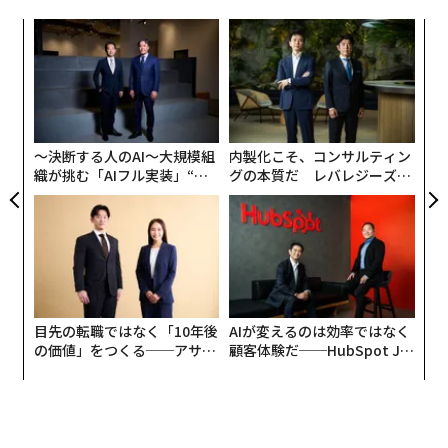
は、日本を含め、世界中で爆発的に広がっているとい
キ
「
う。
か。
─
キャ
ら
伝
本稿では『スマホ脳』の第三章より、スマホが脳の本来
R S
る
的な性質を意図的に用い、中毒性を生み出すメカニズム
モ
を紹介する。
〜決断する人のAI〜大規模組
内製化こそ、コンサルティン
織が挑む「AIフル実装」“使
グの本質だ レバレジーズが
う”企業から“動く”企業へ【N
実践する、次世代ファームの
「かもしれない」が大好きな脳
TTドコモビジネス×PwC】
全貌
どうしてスマホがこれほど魅惑的な存在になったのか、
その理由を知りたい場合には脳内のドーパミンに注目す
るといい。ドーパミンはよく「快楽」を感じたときに分
目先の転職ではなく「10年後
AIが変えるのは効率ではなく
の価値」をつくる──アサイ
顧客体験だ──HubSpot Ja
泌される報酬物質と言われるが、実はそれだけではな
ンの長期伴走型支援とは
panが語る「Grow Better」
い。ドーパミンの最も重要な役目は私たちを元気にする
な組織のつくり方
ことではなく、何に集中するかを選択させることだ。つ
まり、人間の原動力とも言える。