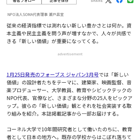
著者フォロー
記事を保存
NPO法人SOMA代表理事 瀬戸昌宣
従来の経済指標では測れない新しい豊かさとは何か。資
本主義や民主主義を問う声が増すなかで、人々が共感で
きる「新しい価値」が重要になってくる。
advertisement
1月25日発売のフォーブス ジャパン3月号
では「新しい
価値」の設計者たちをテーマに、建築家、映画監督、音
楽プロデューサー、大学教員、教育やシビックテックの
NPO代表、官僚など、さまざまな分野の25人をピックア
ップ。彼らの「新しい価値」観とそれを社会実装する取
り組みを紹介。本誌掲載記事から一部お届けする。
コーネル大学で10年間研究者として働いたのちに、教育
者として日本の地方へ。既存の学校からはこぼれ落ちて