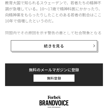
教育大国で知られるスウェーデンで、若者たちの精神不
調が急増している。10～17歳で精神科医にかかったり、
向精神薬をもらったりしたことのある若者の割合はここ
10年で倍増したというのだ。
同国内でその原因を示す警告の書として社会現象となる
ほどの反響を呼んでいるのが、『
スマホ脳
』（新潮新
書、アンデシュ・ハンセン著 、久山葉子訳）という本
続きを見る
だ。スウェーデンの学校関係者はその内容に驚愕。著者
への講演依頼が急増し、彼の提案する改善メソッドを現
場に取り入れる学校が次々と現れた。日本でも翻訳版が
刊行されるやいなや、あっという間に累計22万部のベス
無料のメールマガジンに登録
トセラーとなっている。
無料登録
本書は急増する精神不調の要因に、スマホの中毒性があ
ると説く。一日に何時間も（時に10時間以上も）スマホ
に囚われた結果なのだ、と。むろん、スマホ利用者は世
界中にいる。当然の帰結として、若者の精神的な不調