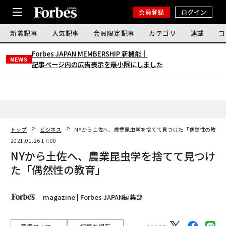
会員登録
ログイン
新着記事
人気記事
会員限定記事
カテゴリ
連載
コ
Forbes JAPAN MEMBERSHIP 新機能｜
NEWS
記事ページ内の広告表示を最小限にしました
トップ
ビジネス
NYから土佐へ、農業昆虫学を捨てて見つけた「偶然性の教育
2021.01.26 17:00
NYから土佐へ、農業昆虫学を捨てて見つけ
た「偶然性の教育」
magazine | Forbes JAPAN編集部