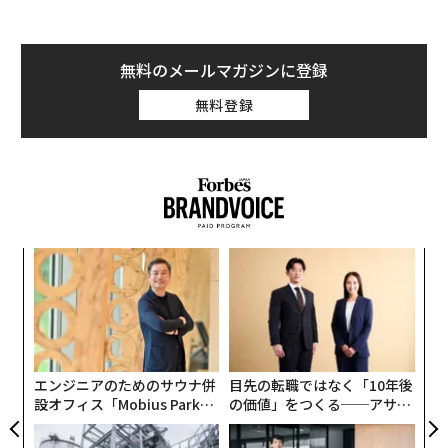
無料のメールマガジンに登録
無料登録
ンツ
〈7
への
ャ
た、
ト
革
リア
ク
UM
た「
エンジニアのためのサウナ併
目先の転職ではなく「10年後
設オフィス「Mobius Park」
の価値」をつくる──アサイ
がオープン──タマディック
ンの長期伴走型支援とは
が健康経営を徹底する理由