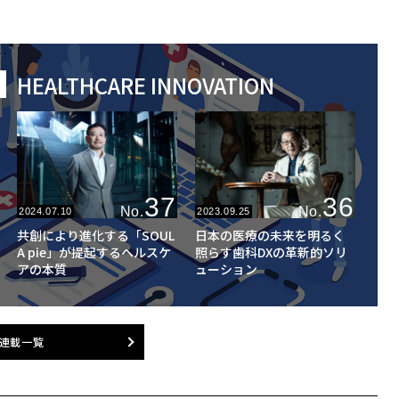
HEALTHCARE INNOVATION
37
36
No.
No.
2024.07.10
2023.09.25
共創により進化する「SOUL
日本の医療の未来を明るく
A pie」が提起するヘルスケ
照らす歯科DXの革新的ソリ
アの本質
ューション
連載一覧