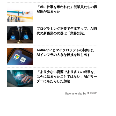
「AIに仕事を奪われた」従業員たちの再
雇用が始まった
プログラミング不要で年収アップ、AI時
代の新職業の武器は「業界知識」
Anthropicとマイクロソフトの契約は、
AIインフラの大きな転換を映し出す
「より少ない資源でより多くの成果を」
は今に始まったことではない：AIがリー
ダーにもたらした加速
Recommended by