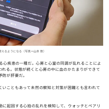
が使えるようになる（写真＝山本 敦）
れる心疾患の一種だ。心房と心室の同調が乱れることによ
われる。状態が続くと心房の中に血のかたまりができて
予防が肝要だ。
くいこともあって未然の察知と対策が困難とも言われて
心房細動に起因する心拍の乱れを検知して、ウォッチとペアリ