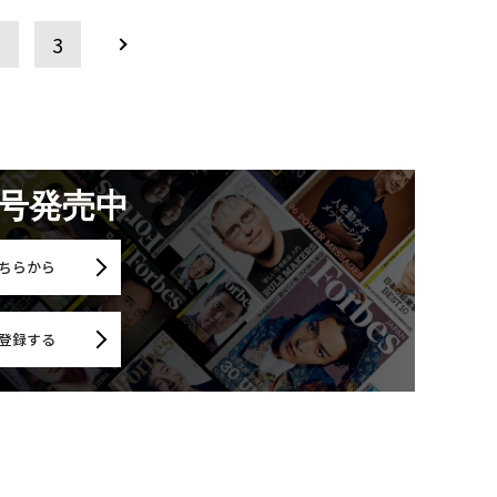
2
3
月号発売中
ちらから
登録する