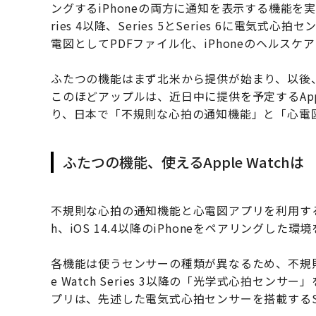
ングするiPhoneの両方に通知を表示する機能を実現し
ries 4以降、Series 5とSeries 6に電
電図としてPDFファイル化、iPhoneのヘルス
ふたつの機能はまず北米から提供が始まり、以後
このほどアップルは、近日中に提供を予定するApple
り、日本で「不規則な心拍の通知機能」と「心電
ふたつの機能、使えるApple Watchは
不規則な心拍の通知機能と心電図アプリを利用するために
h、iOS 14.4以降のiPhoneをペアリングした
各機能は使うセンサーの種類が異なるため、不規則な
e Watch Series 3以降の「光学式心拍センサ
プリは、先述した電気式心拍センサーを搭載するSerie