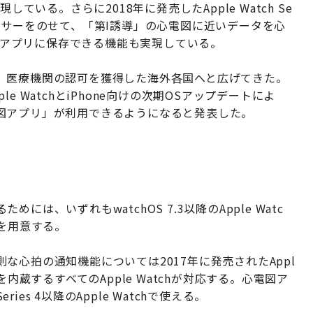
ている。さらに2018年に発売したApple Watch Se
気式心拍センサーをのせて、「第I誘導」の心電図に近いデータを心
ケアアプリに保存できる機能も実現している。
、医療機関の認可を獲得した海外各国へと広げてきた。
 WatchとiPhone向けの次期OSアップデートによ
図アプリ」が利用できるようになると発表した。
は、いずれもwatchOS 7.3以降のApple Watc
環境を用意する。
心拍の通知機能については2017年に発売されたAppl
ー」を内蔵するすべてのApple Watchが対応する。心電図ア
s 4以降のApple Watchで使える。