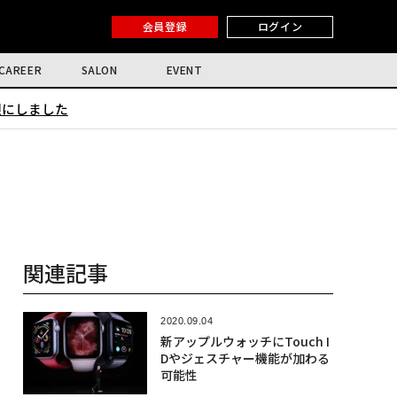
会員登録
ログイン
CAREER
SALON
EVENT
限にしました
関連記事
2020.09.04
新アップルウォッチにTouch I
Dやジェスチャー機能が加わる
可能性