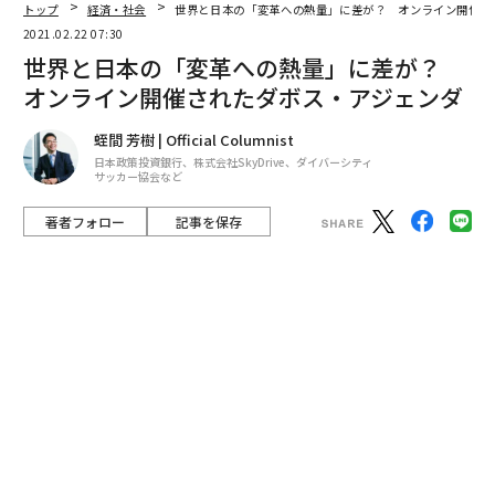
著者フォロー
記事を保存
会議はオンラインで開催された。フォン・デア・ライエン欧州委員会委員
長（Anadolu Agency/寄稿者/Getty Images）
例年1月に開催されていた世界経済フォーラム（WEF）
の年次総会（通称ダボス会議）は、コロナ禍により8月
に延期されたが、その代替イベントとして、1月25日か
ら29日にオンラインでの国際会議「ダボス・アジェン
ダ」が開かれた。
advertisement
日本ではあまり報道されなかったが、ダボス・アジェン
ダではセッション数を絞り、次の7つの主要テーマを設
け、活発な議論が交わされた。
1. How to Save the Planet