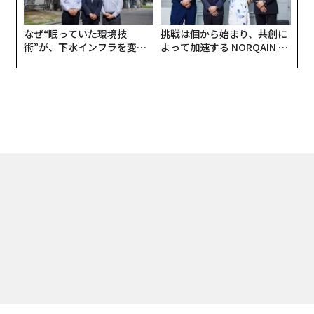
なぜ“眠っていた環境技
挑戦は個から始まり、共創に
術”が、下水インフラを変え
よって加速する NORQAIN JA
たのか──産総研×月島JFE
PAN 特別座談会
アクアソリューションの10年
トップ
経済・社会
世界と日本の「変革への熱量」に差が？ オンライン開催さ
2021.02.22 07:30
世界と日本の「変革への熱量」に差が？
オンライン開催されたダボス・アジェンダ
蛭間 芳樹 | Official Columnist
日本政策投資銀行、株式会社SkyDrive、ダイバーシティ
サッカー協会など