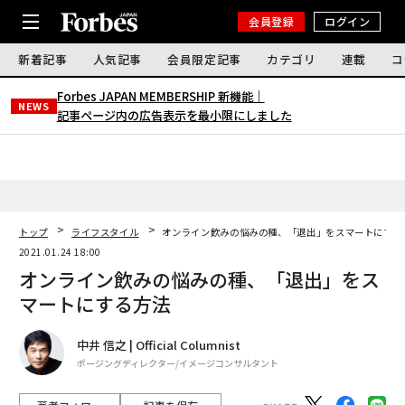
会員登録
ログイン
新着記事
人気記事
会員限定記事
カテゴリ
連載
コ
Forbes JAPAN MEMBERSHIP 新機能｜
NEWS
記事ページ内の広告表示を最小限にしました
トップ
ライフスタイル
オンライン飲みの悩みの種、「退出」をスマートにする
2021.01.24 18:00
オンライン飲みの悩みの種、「退出」をス
マートにする方法
中井 信之 | Official Columnist
ポージングディレクター/イメージコンサルタント