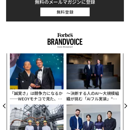
無料のメールマガジンに登録
無料登録
“
オ
ジ
A
顧客
pa
な
「誠実さ」は競争力になるか
〜決断する人のAI〜大規模組
──WEOYモナコで見た、く
織が挑む「AIフル実装」“使
ら寿司の経営哲学
う”企業から“動く”企業へ【N
TTドコモビジネス×PwC】