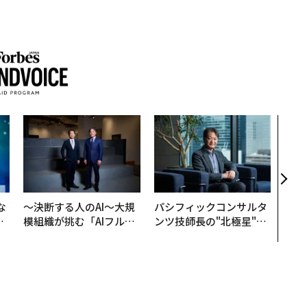
アフ
小1
手に
な
〜決断する人のAI〜大規
パシフィックコンサルタ
で
模組織が挑む「AIフル実
ンツ技師長の"北極星"。
哲
装」“使う”企業から“動
災害への無力感を乗り越
く”企業へ【NTTドコモ
え見つけた、防災一筋20
ビジネス×PwC】
年の答え