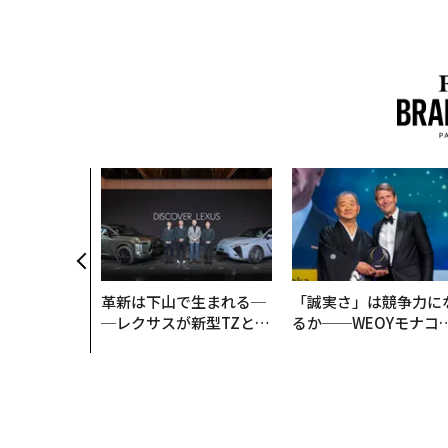
革新は下山で生まれる─
「誠実さ」は競争力に
─レクサスが新型TZとE
るか──WEOYモナコ
Sに込めた「DISCOVE
見た、くら寿司の経営
R」の哲学
学