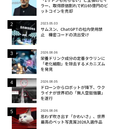
ラー、取得原価割れで約165億円のビ
ットコインを売却
2023.05.03
サムスン、ChatGPTの社内使用禁
止 機密コードの流出受け
2026.08.06
栄養ドリンク成分の定番タウリンに
「老化細胞」を除去するメカニズム
を発見
2026.08.05
ドローンからロボットが降下、ウク
ライナが世界初の「無人空挺強襲」
を遂行
2026.08.06
思わず吹き出す「かわいさ」、世界
最高のペット写真賞2026入選作品