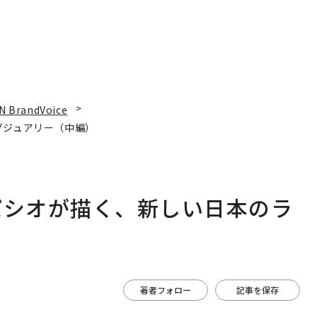
N BrandVoice
グジュアリー（中編）
パシオが描く、新しい日本のラ
著者フォロー
記事を保存