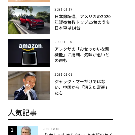
2021.01.17
日本勢躍進。アメリカの2020
年販売台数トップ25台のうち
日本車は14台
2020.11.15
アレクサの「おせっかいな新
機能」に批判、気味が悪いと
の声も
2021.01.09
ジャック・マーだけではな
い、中国から「消えた富豪」
たち
人気記事
2026.08.06
「1サトシも売らない」と主張のセイ