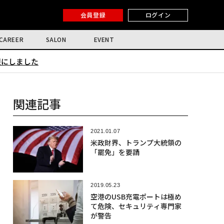
会員登録
ログイン
CAREER
SALON
EVENT
限にしました
関連記事
2021.01.07
米政財界、トランプ大統領の
「罷免」を要請
2019.05.23
空港のUSB充電ポートは極め
て危険、セキュリティ専門家
が警告