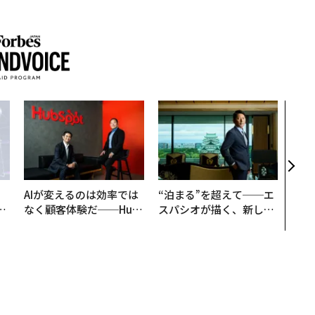
「コ
果を左
E」
「挑
AIが変えるのは効率では
“泊まる”を超えて──エ
は
なく顧客体験だ──Hub
スパシオが描く、新しい
ク
Spot Japanが語る「Gr
日本のラグジュアリー
れ
ow Better」な組織のつ
（前編）
I
くり方