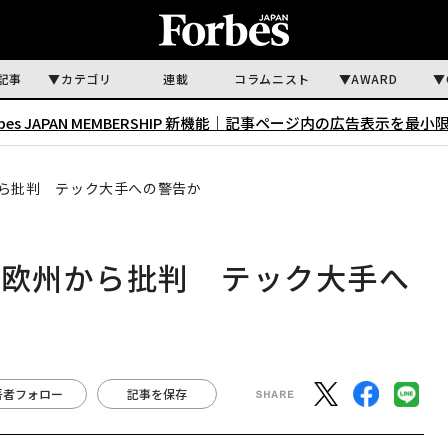
記事
カテゴリ
連載
コラムニスト
AWARD
rbes JAPAN MEMBERSHIP 新機能｜
記事ページ内の広告表示を最小
から批判 テック大手への警告か
に欧州から批判 テック大手へ
著者フォロー
記事を保存