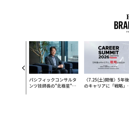
パシフィックコンサルタ
〈7.25(土)開催〉5年後
ンツ技師長の"北極星"。
のキャリアに「戦略」
災害への無力感を乗り越
あるか。トップエグゼ
え見つけた、防災一筋20
ティブのキャリアに触
年の答え
る1日│CAREER SUMM
T 2026