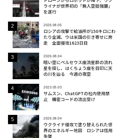
ライナが世界初の「無人空挺強襲」
を遂行
2026.08.05
ロシアの攻撃で給油所が150キロにわ
たり全滅、ウは米国の引き寄せに奔
走 全面侵攻1623日目
2026.08.04
暗い空にペルセウス座流星群の流れ
星を探し、はくちょう座を目印に天
の川を辿る 今週の夜空
2023.05.03
サムスン、ChatGPTの社内使用禁
止 機密コードの流出受け
2026.08.04
ウクライナ侵攻で塗り替えられた世
界のエネルギー地図 ロシアは信用
失墜