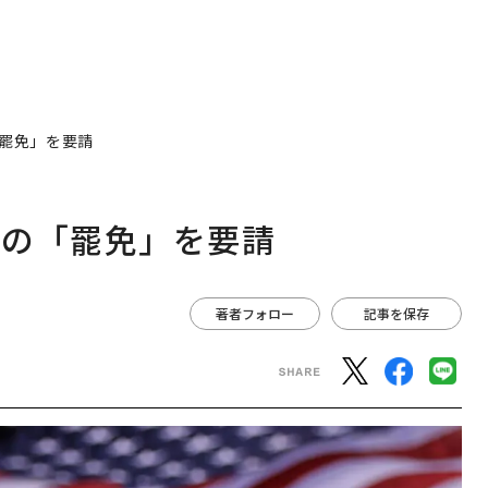
罷免」を要請
領の「罷免」を要請
著者フォロー
記事を保存