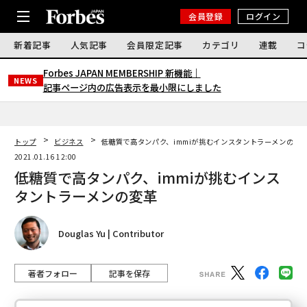
会員登録
ログイン
新着記事
人気記事
会員限定記事
カテゴリ
連載
コ
Forbes JAPAN MEMBERSHIP 新機能｜
NEWS
記事ページ内の広告表示を最小限にしました
トップ
ビジネス
低糖質で高タンパク、immiが挑むインスタントラーメンの変
2021.01.16 12:00
低糖質で高タンパク、immiが挑むインス
タントラーメンの変革
Douglas Yu | Contributor
著者フォロー
記事を保存