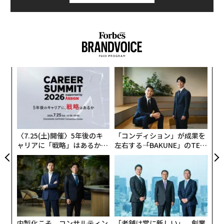
ンツ
伝
への
る
た、
モ
〜
金
個
ェ
〈7.25(土)開催〉5年後のキ
「コンディション」が成果を
ャリアに「戦略」はあるか。
左右する――「BAKUNE」のTEN
トップエグゼクティブのキャ
TIALが支える「挑戦者の明
リアに触れる1日│CAREER S
日」
UMMIT 2026
内製化こそ、コンサルティン
「老舗は常に新しい」。創業