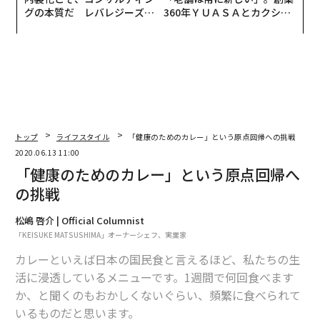
グの本質だ レバレジーズが
360年ＹＵＡＳＡとカクシン
実践する、次世代ファームの
CEO田尻望が語る、AIを超え
全貌
る人の価値
トップ
ライフスタイル
「健康のためのカレー」という原点回帰への挑戦
2020.06.13 11:00
「健康のためのカレー」という原点回帰へ
の挑戦
松嶋 啓介 | Official Columnist
「KEISUKE MATSUSHIMA」オーナーシェフ、実業家
カレーといえば日本の国民食と言えるほど、私たちの生
活に浸透しているメニューです。1週間で何回食べます
か、と聞くのもおかしくないぐらい、頻繁に食べられて
いるものだと思います。