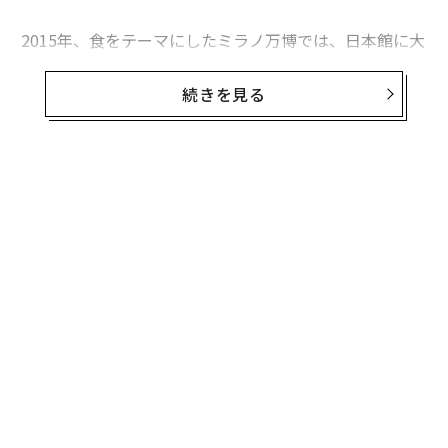
2015年、食をテーマにしたミラノ万博では、日本館に大
手カレーチェーンが出店していました。白米にルーをた
っぷりかけた日本風のカレーは、もはや「日本食」と言
続きを見る
ってもいいのかもしれません。
ところで、カレーと聞いて、どんなカレーを思い出しま
すか？ 慣れ親しんだ我が家のカレー、学校給食のカレ
無料のメールマガジンに登録
ー、社食のカレー、または街の人気店や本格的なエスニ
無料登録
ック料理店などなど、いろんなシーンが思い浮かぶので
はないでしょうか？ 現在はレトルト商品が進化して、
たとえ料理が苦手でも、家でも本格カレーを食べれる便
利な時代でもあります。
インドに「カレー」はない？
ンツ
伝
への
る
た、
モ
〜
そんな身近なカレーですが、その言葉のルーツはご存知