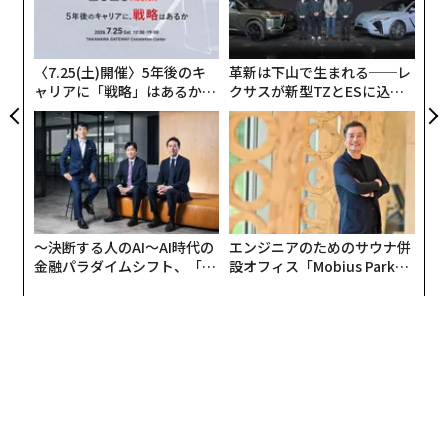
防
むス
よっ
PA
〈7.25(土)開催〉5年後のキ
革新は下山で生まれる──レ
ャリアに「戦略」はあるか。
クサスが新型TZとESに込め
トップエグゼクティブのキャ
た「DISCOVER」の哲学
リアに触れる1日│CAREER S
UMMIT 2026
〜決断する人のAI〜AI時代の
エンジニアのためのサウナ併
金融パラダイムシフト、「超
設オフィス「Mobius Park」
個別化」の核心 【MUFG×ウ
がオープン──タマディック
ェルスナビ×PwC】
が健康経営を徹底する理由
「Tsurumen Davis」店主大西益央氏（写真提供：大西氏）
2018年4月にボストンに登場した「Tsurumen Davis」
は、1日2時間のみの営業で、かつ夏休みはしっかり1カ
月休業するという。そのためにラーメン一杯の価格を20