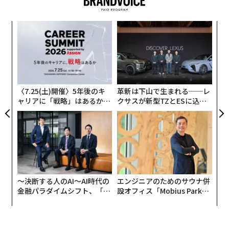
advertisement
るか
パ
、く
技
無
義す
挑
防
むス
よっ
PA
〈7.25(土)開催〉5年後のキ
革新は下山で生まれる──レ
ャリアに「戦略」はあるか。
クサスが新型TZとESに込め
トップエグゼクティブのキャ
た「DISCOVER」の哲学
リアに触れる1日│CAREER S
UMMIT 2026
〜決断する人のAI〜AI時代の
エンジニアのためのサウナ併
金融パラダイムシフト、「超
設オフィス「Mobius Park」
個別化」の核心 【MUFG×ウ
がオープン──タマディック
ェルスナビ×PwC】
が健康経営を徹底する理由