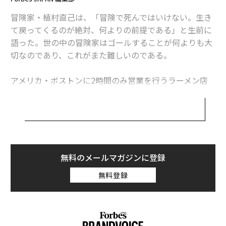
メンバーシップに登録する
冒険家・植村直己は、「冒険で死んではいけない。生き
て戻ってくるのが絶対、何よりの前提である」と生前に
語った。世の中の冒険家はゴールすることが何よりも大
切なのであり、これがまた難しいのである。
関連記事
アメリカ・ボストンに2時間のみ営業を行うラーメン店
ミシュラン史上初の一つ星ラーメン店「蔦」、サンフランシスコでも連日
がある。そして、1杯の価格は2000円と高額だ。この冒
長蛇の理由
険は失敗なのか。書籍『
なぜ、2時間営業だけでうまくいくのか？
』（光文社
ミシュラン3つ星を世界最年少で獲得した鬼才、「星返上」の真意は
刊）から紐解いた。
達人のシメは「あさり汁」。タウリンで打倒二日酔いも
無料のメールマガジンに登録
日本の出汁に魅せられたNYの3つ星シェフと魚料理
無料登録
「最低年収740万円にアップ、CEO年俸1億円カット」で叶えた1兆円企業