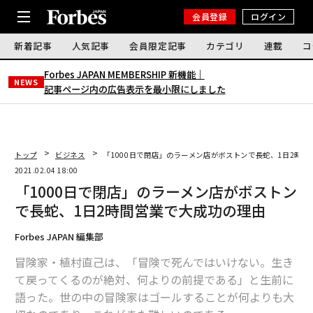
会員登録
ログイン
新着記事
人気記事
会員限定記事
カテゴリ
連載
コ
Forbes JAPAN MEMBERSHIP 新機能｜
NEWS
記事ページ内の広告表示を最小限にしました
トップ
ビジネス
「1000日で閉店」のラーメン店がボストンで長蛇、1日2時
2021.02.04 18:00
「1000日で閉店」のラーメン店がボストン
で長蛇、1日2時間営業で大成功の理由
Forbes JAPAN 編集部
冒険家・植村直己は、「冒険で死んではいけない。生き
て戻ってくるのが絶対、何よりの前提である」と生前に
語った。世の中の冒険家はゴールすることが何よりも大