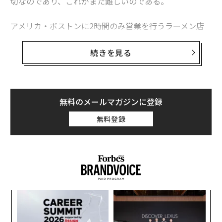
切なのであり、これがまた難しいのである。
アメリカ・ボストンに2時間のみ営業を行うラーメン店
がある。そして、1杯の価格は2000円と高額だ。この冒
険は失敗なのか。書籍『
続きを見る
なぜ、2時間営業だけでうまくいくのか？
』（光文社
刊）から紐解いた。
無料のメールマガジンに登録
無料登録
るか
パ
、く
技
無
義す
挑