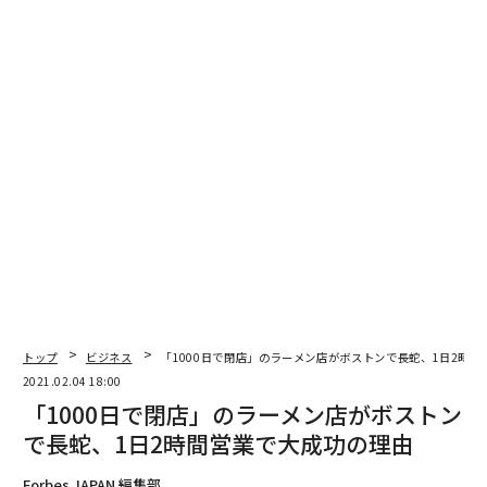
めた上で出店したノースカロライナも大失敗。自分を正
当化するための逃げ場を作り、うまくいかない理由を自
分以外のものにした。この頃の自分を振り返っては、
「本気ではなかった」と反省する。
「スタッフの募集要項は店内にし
次ページ ＞
か貼らない」理由
1
2
文＝上沼 祐樹 編集＝石井 節子
トップ
ビジネス
「1000日で閉店」のラーメン店がボストンで長蛇、1日2時
2026年9月号発売中
2021.02.04 18:00
「1000日で閉店」のラーメン店がボストン
で長蛇、1日2時間営業で大成功の理由
最新号の購入はこちらから
Forbes JAPAN 編集部