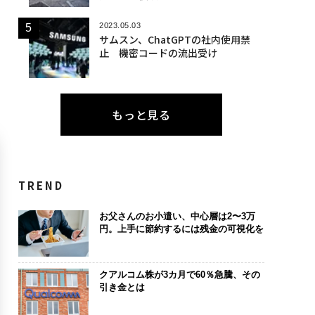
2023.05.03
サムスン、ChatGPTの社内使用禁
止 機密コードの流出受け
もっと見る
TREND
お父さんのお小遣い、中心層は2〜3万
円。上手に節約するには残金の可視化を
クアルコム株が3カ月で60％急騰、その
引き金とは