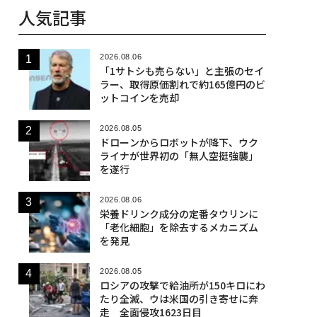
人気記事
2026.08.06
「1サトシも売らない」と主張のセイ
ラー、取得原価割れで約165億円のビ
ットコインを売却
2026.08.05
ドローンからロボットが降下、ウク
ライナが世界初の「無人空挺強襲」
を遂行
2026.08.06
栄養ドリンク成分の定番タウリンに
「老化細胞」を除去するメカニズム
を発見
2026.08.05
ロシアの攻撃で給油所が150キロにわ
たり全滅、ウは米国の引き寄せに奔
走 全面侵攻1623日目