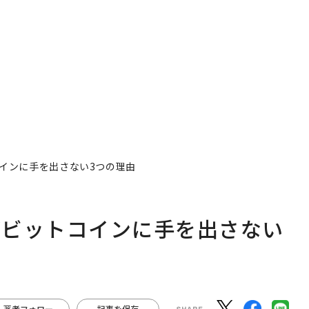
月島JFEアクアソリュー
【MUFG×ウェルスナビ
ションの10年
×PwC】
インに手を出さない3つの理由
がビットコインに手を出さない
著者フォロー
記事を保存