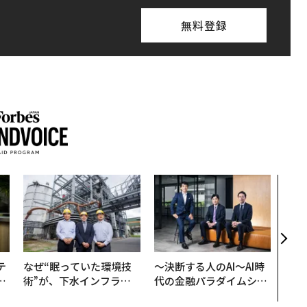
無料登録
革新
─レ
Sに
R」
テ
なぜ“眠っていた環境技
〜決断する人のAI〜AI時
レ
術”が、下水インフラを
代の金融パラダイムシフ
世
変えたのか──産総研×
ト、「超個別化」の核心