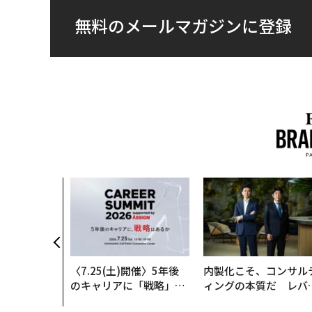
無料のメールマガジンに登録
始まり、共
速する NOR
AN 特別座談会
〈7.25(土)開催〉5年後
内製化こそ、コンサル
のキャリアに「戦略」は
ィングの本質だ レバ
あるか。トップエグゼク
ジーズが実践する、次