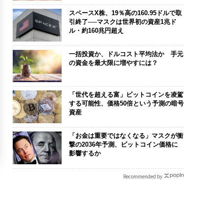
スペースX株、19％高の160.95ドルで取
引終了──マスクは世界初の資産1兆ド
ル・約160兆円超え
一括投資か、ドルコスト平均法か 手元
の資金を最大限に増やすには？
「世代を超える富」ビットコインを凌駕
する可能性、価格50倍という予測の暗号
資産
「お金は重要ではなくなる」マスクが衝
撃の2036年予測、ビットコイン価格に
影響するか
Recommended by