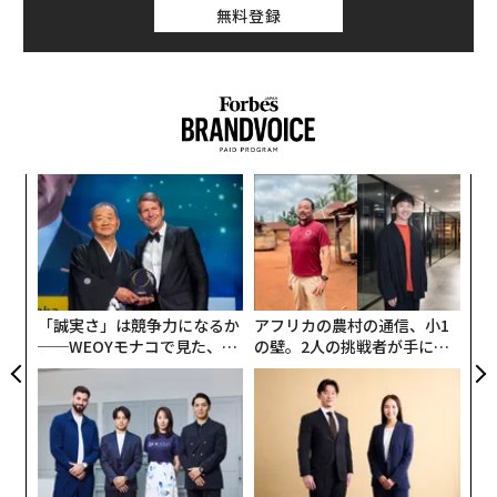
れている。
無料登録
こうした独自の視点と新しい仕組みは、どんな狙いから
生まれたのか。そして、対面が難しくなったコロナ禍に
おいて、Dineはどのような施策を打ってきたのか。CEO
である上條景介に詳しく話を聞くと、彼の強いこだわり
とそれを捨てることを自覚した彼自身の変化が見えてき
なく
な
た。
Ja
術
er」
た
“
ア
シ
グ
「誠実さ」は競争力になるか
アフリカの農村の通信、小1
──WEOYモナコで見た、く
の壁。2人の挑戦者が手にし
ら寿司の経営哲学
た「次なる武器」
「飲食店での出会い」は安全性を担保するため
──上條さんは、なぜ起業するときマッチングアプリを