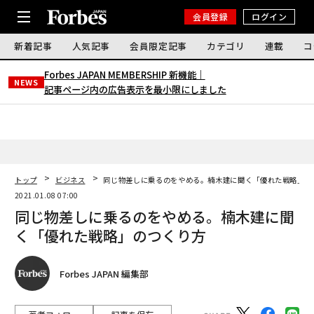
会員登録
ログイン
新着記事
人気記事
会員限定記事
カテゴリ
連載
コ
Forbes JAPAN MEMBERSHIP 新機能｜
NEWS
記事ページ内の広告表示を最小限にしました
トップ
ビジネス
同じ物差しに乗るのをやめる。楠木建に聞く「優れた戦略」の
2021.01.08 07:00
同じ物差しに乗るのをやめる。楠木建に聞
く「優れた戦略」のつくり方
Forbes JAPAN 編集部