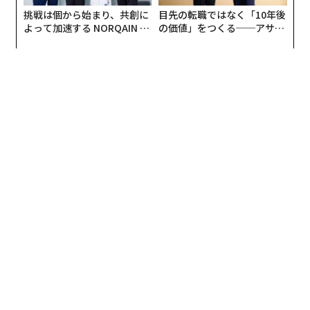
選んだのでしょうか。
挑戦は個から始まり、共創に
目先の転職ではなく「10年後
よって加速する NORQAIN JA
の価値」をつくる──アサイ
人との出会いが、人生を変える一番のきっかけだと思っ
PAN 特別座談会
ンの長期伴走型支援とは
ているからです。「人との出会いは化学反応」とよく言
っているのですが、何かが起こる。「この人に出会えた
から人生がこう変わった」というのは、誰しもが持つ経
験だと思うんです。
マッチングアプリが「出会い系」と呼ばれていた時代
は、危険性も会う難易度も高かったですが、近年は安
心・安全をテーマにしたマッチングアプリが次々に登場
し、市場もどんどん大きくなってきています。そうなる
と、安心・安全であることは当たり前となり、次のペイ
ンポイントは「面倒」という性質がポイントになってき
ます。何十回もメッセージのやりとりをしても、その人
の本当の魅力は伝わらないと思いますので、Dineではむ
しろ「合理性」と「安全性」を重視したサービス設計を
しています。