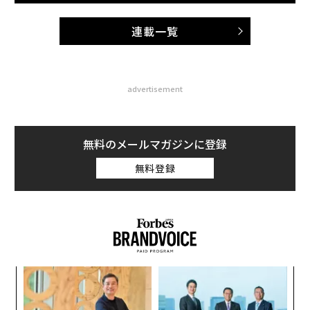
連載一覧
advertisement
無料のメールマガジンに登録
無料登録
模組
〜
“使
金
【N
個