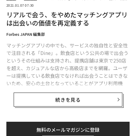
2021.01.07 07:30
リアルで会う、をやめたマッチングアプリ
は出会いの価値を再定義する
Forbes JAPAN 編集部
マッチングアプリの中でも、サービスの独自性と安全性
で注目される「Dine」。飲食店という公共の場で出会う
というその仕組みは支持され、提携店舗は東京で250店
を超え、カジュアルな店から高級店までを網羅。ユーザ
ーは提携している飲食店でなければ出会うことはできな
いため、安心の土台となっていることがアプリ利用機
会・人数の増加につながっている。
続きを見る
また、Dineがユニークなのは、通常のマッチングアプリ
で必須となっているメッセージのやりとりを極限まで簡
略化したこと。「出会いの、最短距離。」をタグライン
とし、デートの日程調整から飲食店予約までが自動化さ
無料のメールマガジンに登録