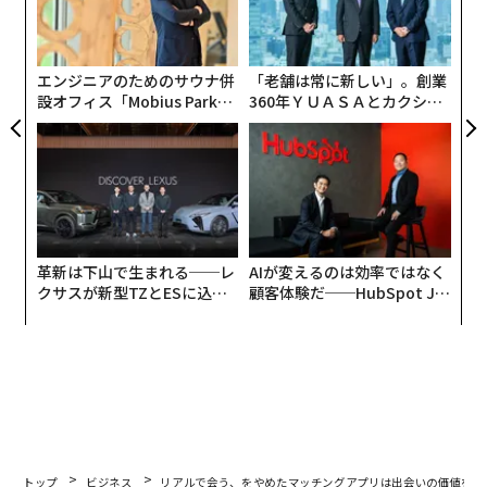
伝
C】
ェ
る
モ
エンジニアのためのサウナ併
「老舗は常に新しい」。創業
設オフィス「Mobius Park」
360年ＹＵＡＳＡとカクシン
がオープン──タマディック
CEO田尻望が語る、AIを超え
が健康経営を徹底する理由
る人の価値
革新は下山で生まれる──レ
AIが変えるのは効率ではなく
クサスが新型TZとESに込め
顧客体験だ──HubSpot Ja
た「DISCOVER」の哲学
panが語る「Grow Better」
な組織のつくり方
トップ
ビジネス
リアルで会う、をやめたマッチングアプリは出会いの価値を再