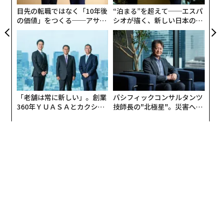
染者治療を行なった医療機関である。ピーク時には感染
ア
目先の転職ではなく「10年後
“泊まる”を超えて──エスパ
者の治療も担当した医師としての経験と多くのデータに
の価値」をつくる──アサイ
シオが描く、新しい日本のラ
裏付けられた検証にもとづき、宮川博士に「スウェーデ
ンの長期伴走型支援とは
グジュアリー（前編）
ンの『第二波』」についてご寄稿いただいた。
新型コロナウイルス第一波で多くの死亡者を出したスウ
ェーデンだが、夏の間は他の国が第二波に見舞われる
中、感染が再拡大することもなく、穏やかでほぼ通年通
「老舗は常に新しい」。創業
パシフィックコンサルタンツ
360年ＹＵＡＳＡとカクシン
技師長の"北極星"。災害への
りの夏を国民は過ごすことができた。
CEO田尻望が語る、AIを超え
無力感を乗り越え見つけた、
る人の価値
防災一筋20年の答え
10月下旬から少しずつ新規陽性者が増加し始め、11月に
は指数関数的に感染が爆発、「第二波」という言葉を使
いたがらなかった国家疫学者のテグネル氏も、とうとう
第二波到来を認めざるを得ない状況に陥った。
夏の間の収束状態を鑑み、公衆衛生庁はストックホルム
での抗体獲得率が約20％となったこと、未感染者を含
め、少なからず国民が新型コロナウイルスに反応するT