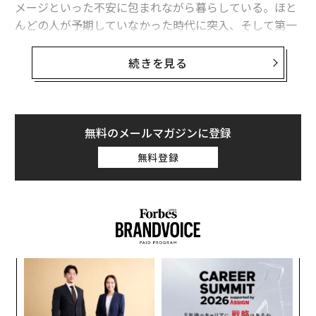
メージといった不安に包まれながら暮らしている。ほと
図1：「新規要請者数」Dagens Nyheter（スウェーデンの新聞社）より。
んどの人が予期していなかった時代に突入、そして第一
波のピークをやっと乗り越えた今、世界は、そして私た
週毎の検査数は30万件近くにまでなっており（図2）、
ちは、何を目指して再び立ち上がればいいのだろうか。
続きを見る
症状のある人や濃厚接触者が医師の診察なく必要な時に
無料で検査を受けられるシステムが構築されている。
スウェーデンから長年環境問題について発信している環
境ジャーナリストの高見幸子氏に、同じく在スウェーデ
ンのスウェーデン語文学翻訳者でエッセイストの久山葉
無料のメールマガジンに登録
子氏が話を聞いた。今回はその前編。
無料登録
後編：
温暖化で人は即死しない、が━。コロナとの共存と「気
候正義」
スパ
〜
人類にとっての真の危機はコロナではない
のラ
金
個
「
ェ