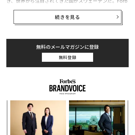
き、世界から注目されてきた国がスウェーデンだ。Forb
es JAPANでも昨年5月、6月、多くの反響を集めた「スウ
ェーデンのコロナ対策」関連の記事に、スウェーデン在
続きを見る
住の医師、宮川絢子博士に聞いた「
スウェーデン新型コロナ「ソフト対策」の実態。現地の
日本人医師はこう例証する
」と「
無料のメールマガジンに登録
スウェーデンの新型コロナ対策は失敗だったのか。現地
無料登録
の医療現場から
」があった。
宮川博士は、スウェーデン・カロリンスカ大学病院・泌
尿器外科勤務の医師で日本泌尿器科学会専門医であり、
スウェーデン泌尿器科専門医（スウェーデン移住は2007
義す
〜
年）だ。
むス
金
個
な
カロリンスカ大学病院はスウェーデンで最多の感染者、
ェ
術
犠牲者を出したストックホルムにあり、国内で最多の感
た