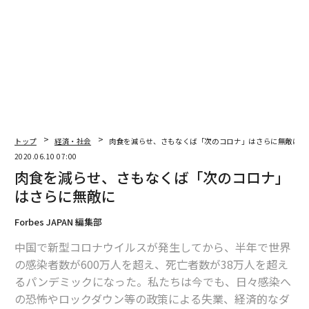
細胞免疫を持っているというデータ、感染収束を根拠と
して、「集団免疫を獲得した可能性も」あるとの見解を
示していたが、第二波の到来で、それも撤回となった。
最近の感染状況は──
指数関数的な新規陽性者の増加は落ち着いたものの、1
トップ
経済・社会
肉食を減らせ、さもなくば「次のコロナ」はさらに無敵に
日あたり7000人前後、週あたり4万人程度の新規感染者
2020.06.10 07:00
が発生している（図1）。
肉食を減らせ、さもなくば「次のコロナ」
はさらに無敵に
Forbes JAPAN 編集部
中国で新型コロナウイルスが発生してから、半年で世界
の感染者数が600万人を超え、死亡者数が38万人を超え
るパンデミックになった。私たちは今でも、日々感染へ
の恐怖やロックダウン等の政策による失業、経済的なダ