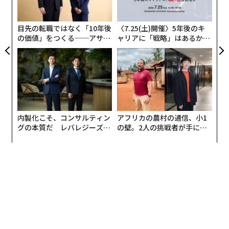
左右
T
図2：「週毎の検査数」公衆衛生庁より。
日
目先の転職ではなく「10年後
〈7.25(土)開催〉5年後のキ
の価値」をつくる──アサイ
ャリアに「戦略」はあるか。
入院患者総数は春の第一波を超え、全国で現在、3000人
ンの長期伴走型支援とは
トップエグゼクティブのキャ
程度が入院している。そのうち、ICUは約350人である
リアに触れる1日│CAREER S
（図3）。
UMMIT 2026
内製化こそ、コンサルティン
アフリカの農村の通信、小1
グの本質だ レバレジーズが
の壁。2人の挑戦者が手にし
『Skavlan』スウェーデン公共放送 2020年5月15日
実践する、次世代ファームの
た「次なる武器」
全貌
久山：
高見さんに勧められて、アメリカの進化生物学者
ジャレド・ダイアモンド教授が出演したスウェーデンの
トークショー番組『スカヴラン』を観ました。2018年に
は伊藤詩織さんも登場した、非常に定評のある番組です
よね。その中で、ダイアモンド教授は、「コロナは、人
類が直面している生存の脅威に比べるとささいなもの