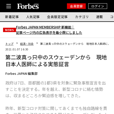
会員登録
ログイン
新着記事
人気記事
会員限定記事
カテゴリ
連載
コ
Forbes JAPAN MEMBERSHIP 新機能｜
NEWS
記事ページ内の広告表示を最小限にしました
トップ
経済・社会
第二波真っ只中のスウェーデンから 現地日本人医師による
2021.01.07 16:30
第二波真っ只中のスウェーデンから 現地
日本人医師による実態証言
Forbes JAPAN 編集部
政府は7日、首都圏の1都3県を対象に緊急事態宣言を出
すことを決定する。年を越え、新型コロナに絡む情勢
は、収まるどころか緊迫感を増してきた。
昨年、新型コロナ対策に関してあくまでも独自路線を貫