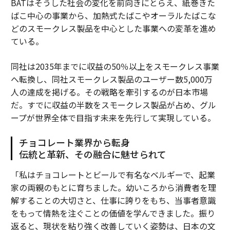
BATはそうした社会の変化を前向きにとらえ、紙巻きた
ばこ中心の事業から、加熱式たばこやオーラルたばこな
どのスモークレス製品を中心とした事業への変革を進め
ている。
同社は2035年までに収益の50％以上をスモークレス事業
へ転換し、同社スモークレス製品のユーザー数5,000万
人の達成を掲げる。その戦略を牽引するのが日本市場
だ。すでに収益の半数をスモークレス製品が占め、グル
ープが世界全体で目指す未来を先行して実現している。
チョコレート業界から転身
伝統と革新、その融合に魅せられて
「私はチョコレートとビールで有名なベルギーで、起業
家の両親のもとに育ちました。幼いころから消費者を理
解することの大切さと、仕事に誇りをもち、当事者意識
をもって情熱を注ぐことの価値を学んできました。振り
返ると、現状を粘り強く改善していく姿勢は、日本の文