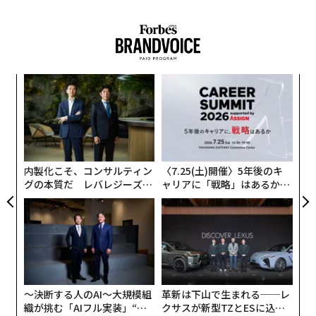
伝
る
モ
「
─
ら
内製化こそ、コンサルティン
〈7.25(土)開催〉5年後のキ
グの本質だ レバレジーズが
ャリアに「戦略」はあるか。
実践する、次世代ファームの
トップエグゼクティブのキャ
全貌
リアに触れる1日│CAREER S
UMMIT 2026
〜決断する人のAI〜大規模組
革新は下山で生まれる──レ
織が挑む「AIフル実装」“使
クサスが新型TZとESに込め