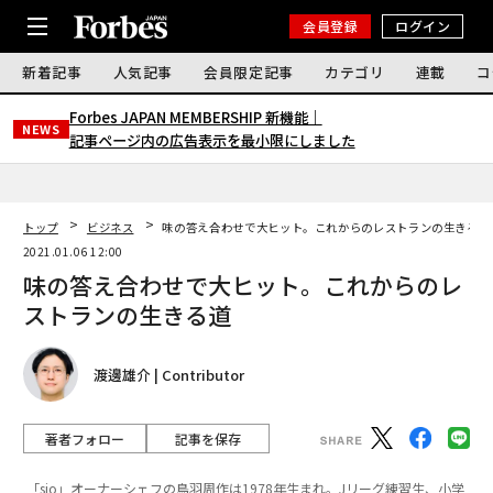
会員登録
ログイン
新着記事
人気記事
会員限定記事
カテゴリ
連載
コ
Forbes JAPAN MEMBERSHIP 新機能｜
NEWS
記事ページ内の広告表示を最小限にしました
トップ
ビジネス
味の答え合わせで大ヒット。これからのレストランの生きる道
2021.01.06 12:00
味の答え合わせで大ヒット。これからのレ
ストランの生きる道
渡邊雄介 | Contributor
著者フォロー
記事を保存
「sio」オーナーシェフの鳥羽周作は1978年生まれ。Jリーグ練習生、小学