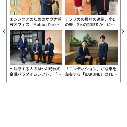
─
ら
エンジニアのためのサウナ併
アフリカの農村の通信、小1
作者・諫山創さんよりコメント
設オフィス「Mobius Park」
の壁。2人の挑戦者が手にし
がオープン──タマディック
た「次なる武器」
が健康経営を徹底する理由
あと3年で終わると8年前から言ってましたが、ようやく
終えることができそうです。
大変長くなってしまいましたが、最後までお付き合いい
〜決断する人のAI〜AI時代の
「コンディション」が成果を
ただけましたら幸いです。
金融パラダイムシフト、「超
左右する――「BAKUNE」のTEN
個別化」の核心 【MUFG×ウ
TIALが支える「挑戦者の明
ェルスナビ×PwC】
日」
決して編集部に引き伸ばされたわけでもなく、むしろ
「いつ終わるのか」と急かされ続けての晩年でした。す
いません、ようやく終わります。
今まで読んできてよかったと思っていただけるように、
最終回に向けて頑張ります。