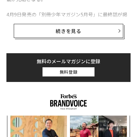
4月9日発売の「別冊少年マガジン5月号」に最終話が掲
載、6月9日にコミックス最終巻が発売される。
続きを見る
完結に向けて、作者・諫山創さんのコメントが発表さ
れ、週刊少年マガジン編集部では作品を最後まで読者と
楽しめるよう、様々なプロジェクトを準備中だ。
無料のメールマガジンに登録
無料登録
キ
伝
か。
る
キャ
モ
「
R S