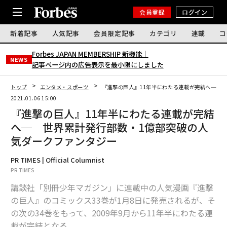
会員登録
ログイン
新着記事
人気記事
会員限定記事
カテゴリ
連載
コ
Forbes JAPAN MEMBERSHIP 新機能｜
NEWS
記事ページ内の広告表示を最小限にしました
トップ
エンタメ・スポーツ
『進撃の巨人』11年半にわたる連載が完結へ─ 
2021.01.06 15:00
『進撃の巨人』11年半にわたる連載が完結
へ─ 世界累計発行部数・1億部突破の人
気ダークファンタジー
PR TIMES | Official Columnist
PR TIMES
講談社「別冊少年マガジン」に連載中の人気漫画『進撃
の巨人』のコミックス33巻が1月8日に発売されるが、そ
の次の34巻をもって、2009年9月から11年半にわたる連
載が完結となる。