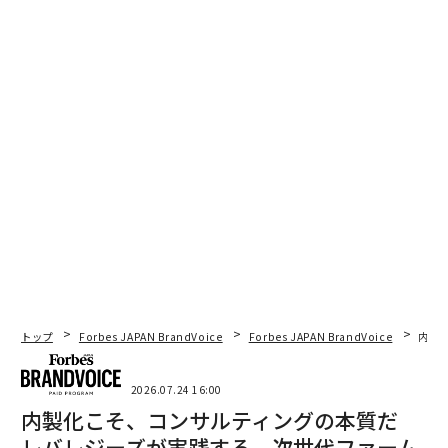
銀座 蔦屋書店が豪華アートブックを「3Dオンラインショールーム」で公開
「お湯で溶ける金属」で自由工作できるキットが発売 簡単に鋳造を楽し
める
大人もハマる「レゴ ボタニカル コレクション」新発売！ 盆栽やフラワー
ブーケをインテリアに
advertisement
トップ
Forbes JAPAN BrandVoice
Forbes JAPAN BrandVoice
内製
2026.07.24 16:00
内製化こそ、コンサルティングの本質だ
レバレジーズが実践する、次世代ファーム