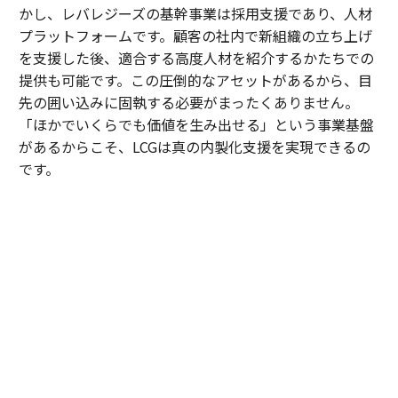
かし、レバレジーズの基幹事業は採用支援であり、人材
プラットフォームです。顧客の社内で新組織の立ち上げ
を支援した後、適合する高度人材を紹介するかたちでの
提供も可能です。この圧倒的なアセットがあるから、目
先の囲い込みに固執する必要がまったくありません。
「ほかでいくらでも価値を生み出せる」という事業基盤
があるからこそ、LCGは真の内製化支援を実現できるの
です。
内田
：顧客が自走できる状態をつくれたら、速やかに次
へ向かう。実際、私たちがAIを駆使してテスト工程の自
動化を支援した案件では、現業の工数が劇的に削減さ
れ、顧客から「浮いた時間で、品質向上のために新しい
アプローチを試したい」という創造的なアイデアも引き
出せるようになりました。
そもそも、私がLCGへの参画を決めたのは、岩槻の「マ
インドの良い人しか取りません」という言葉がきっかけ