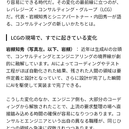
り容易にできる時代だ。その変化の最前線に立つのが、
レバレジーズ・コンサルティング・グループ（LCG）
だ。代表・岩槻知秀とシニアパートナー・内田秀一が語
る、コンサルティングの新しいかたちとは。
LCGの現場で、すでに起きている変化
岩槻知秀（写真左。以下、岩槻）
： 近年は生成AIの台頭
で、コンサルティングとエンジニアリングの境界線が劇
的に融解しています。AIによってコーディングやテスト
工程がほぼ自動化された結果、残された人間の領域は要
件定義と設計となっていて、さらに設計が完了した瞬間
にAIを駆使して実装まで完了できる。
こうした変化のなか、エンジニア側も、大部分のコーデ
ィングから解放されたことで、上流の要求整理の場へ直
接踏み込める時間の確保が容易になりつつあります。コ
ンサルとエンジニアという出自の異なる職種が、同じひ
とつの領域へ急速に収斂されつつあります。