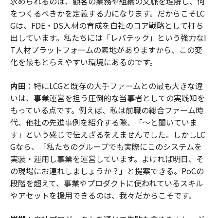
求められるのは、顧客の業務や組織の文脈を理解し、何
をつくるべきかを定義する力になります。だからこそLC
Gは、FDE・DS人材の育成を自社のコア戦略として打ち
出しています。私たちには「レバテック」という強力なI
T人材プラットフォームの素地がありますから、この変
化を最もとらえやすい環境にあるのです。
内田
：特にLCGと既存の大手ファームとの最も大きな違
いは、事業運営を担う圧倒的な当事者としての実践知を
もっている点です。例えば、私は前職の総合ファーム時
代、他社の先進事例を紹介する際、「〜と聞いていま
す」という感じで伝えざるをえませんでした。しかしLC
Gなら、「私たちのグループでも実際にこのシステムを
実装・運用し事業を運営しています。よければ明日、そ
の現場にお連れしましょうか？」と提案できる。PoCの
段階を超えて、事業やプロダクトに使われているスキル
やアセットを援用できるのは、我々だからこそです。