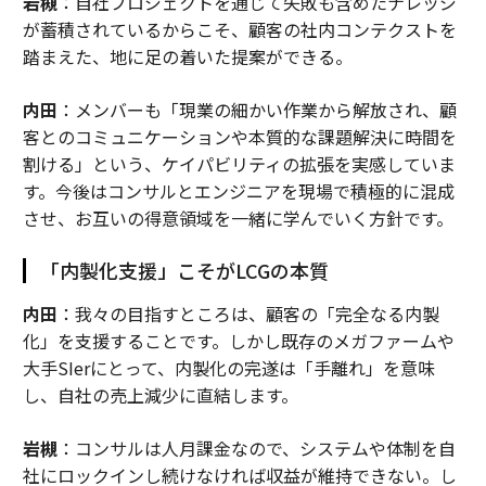
岩槻
：自社プロジェクトを通じて失敗も含めたナレッジ
が蓄積されているからこそ、顧客の社内コンテクストを
踏まえた、地に足の着いた提案ができる。
内田
：メンバーも「現業の細かい作業から解放され、顧
客とのコミュニケーションや本質的な課題解決に時間を
割ける」という、ケイパビリティの拡張を実感していま
す。今後はコンサルとエンジニアを現場で積極的に混成
させ、お互いの得意領域を一緒に学んでいく方針です。
「内製化支援」こそがLCGの本質
内田
：我々の目指すところは、顧客の「完全なる内製
化」を支援することです。しかし既存のメガファームや
大手SIerにとって、内製化の完遂は「手離れ」を意味
し、自社の売上減少に直結します。
岩槻
：コンサルは人月課金なので、システムや体制を自
社にロックインし続けなければ収益が維持できない。し