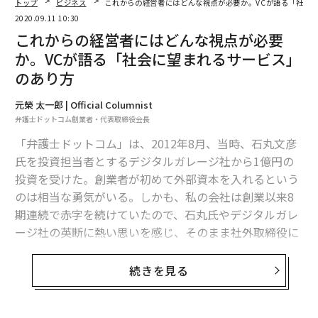
トップ
ビジネス
これからの経営者にはどんな視点が必要か。VCが語る「社会
2020.09.11 10:30
これからの経営者にはどんな視点が必要
か。VCが語る「社会に望まれるサービス」
のあり方
元榮 太一郎 | Official Columnist
弁護士ドットコム創業者・代表取締役会長
「弁護士ドットコム」は、2012年8月、当時、石丸文彦
氏を投資担当者とするデジタルガレージ社から1億円の
投資を受けた。創業者が初めて外部資本を入れるという
のは相当な勇気がいる。しかも、私の会社は創業以来8
期連続で赤字を続けていたので、石丸氏やデジタルガレ
ージ社の英断に熱い思いを感じ、そのまま社外取締役に
も就いてもらい、会社は2年4カ月後の2014年12月に上
場を果たした。
続きを見る
現在は独立してアコードベンチャーズというベンチャー