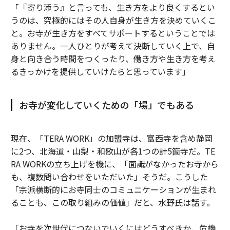
「『寄り添う』と言っても、生き方をより良くするとい
うのは、究極的にはその人自身が生き方を決めていくこ
と。お寺が生き方をすべてサポートするということでは
ありません。一人ひとりが考えて決断していく上で、自
身と向き合う時間をつくったり、働き方や生き方を考え
るきっかけを提供していけたらと思っています」
お寺が変化していくための「場」でもある
現在、「TERA WORK」の加盟寺は、富西寺を含め静岡
に2つ、北海道・山梨・和歌山が各1つの計5箇寺だ。TE
RA WORKの立ち上げを機に、「面識がなかったお寺から
も、複数問い合わせをいただいた」そうだ。こうした
「宗派横断的にお寺同士のコミュニケーションが生まれ
ることも、この取り組みの価値」だと、水野氏は話す。
「お寺を次世代につないでいくにはどうすべきか、危機