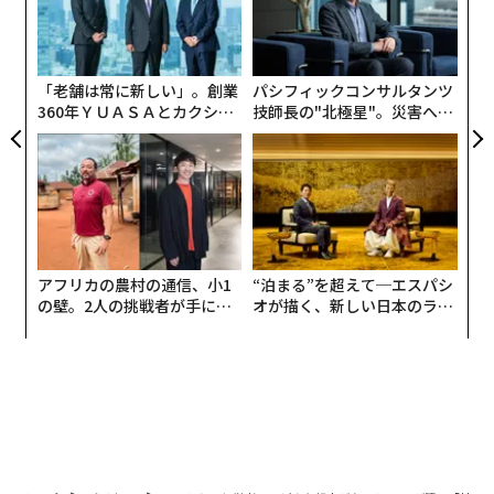
〈7
が
ャ
ト
リア
「老舗は常に新しい」。創業
パシフィックコンサルタンツ
UM
360年ＹＵＡＳＡとカクシン
技師長の"北極星"。災害への
CEO田尻望が語る、AIを超え
無力感を乗り越え見つけた、
る人の価値
防災一筋20年の答え
アフリカの農村の通信、小1
“泊まる”を超えて─エスパシ
の壁。2人の挑戦者が手にし
オが描く、新しい日本のラグ
た「次なる武器」
ジュアリー（中編）