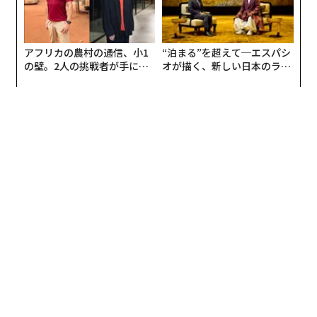
元榮：
弁護士ドットコムが投資を受けたのは2012年8月
でした。同じ年の4月に、弁護士ドットコムニュース
（当時は「弁護士ドットコムトピックス」）を立ち上げ
アフリカの農村の通信、小1
“泊まる”を超えて─エスパシ
の壁。2人の挑戦者が手にし
オが描く、新しい日本のラグ
て、何本かヒットも生まれて、ようやく月間サイト訪問
た「次なる武器」
ジュアリー（中編）
者数100万人が見えてきた頃です。さあ、大きく打って
出ようというタイミングで、石丸さんから声がかかりま
した。
石丸：
タイミングが良かったのですね。
元榮：
僕たちはずっと「専門家版のカカクコムつくりた
い」とベンチマークしていました。デジタルガレージは
その会社の筆頭株主であり、カカクコムを育てた会社で
すから、うれしかったですよ。石丸さんとはそれ以前か
らお付き合いがあって、信頼関係もありましたから、こ
れはなにかの運命なんじゃないかと思いました。