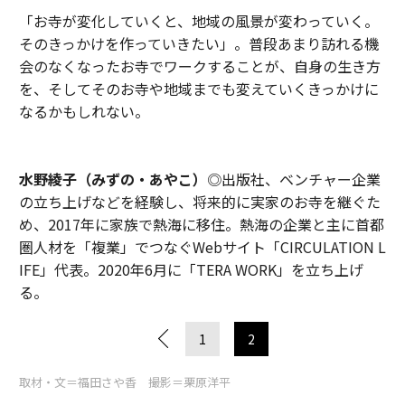
「お寺が変化していくと、地域の風景が変わっていく。
そのきっかけを作っていきたい」。普段あまり訪れる機
会のなくなったお寺でワークすることが、自身の生き方
を、そしてそのお寺や地域までも変えていくきっかけに
なるかもしれない。
水野綾子（みずの・あやこ）
◎出版社、ベンチャー企業
の立ち上げなどを経験し、将来的に実家のお寺を継ぐた
め、2017年に家族で熱海に移住。熱海の企業と主に首都
圏人材を「複業」でつなぐWebサイト「CIRCULATION L
IFE」代表。2020年6月に「TERA WORK」を立ち上げ
る。
1
2
取材・文＝福田さや香 撮影＝栗原洋平