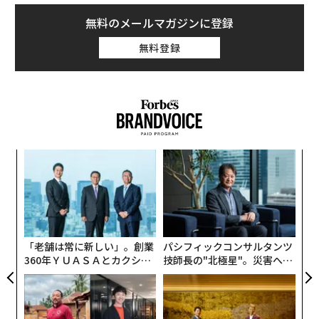
キャピタルを立ち上げ、ベンチャーキャピタリストとし
て数多くの企業を上場へと導いている石丸氏。コロナ禍
無料のメールマガジンに登録
によってますます混迷を深めるこの時代に、起業家・経
無料登録
営者にはどのようなマインドや視点が必要となってくる
のか。現在も最前線を走り続ける石丸氏に聞いた。
元榮太一郎（以下、元榮）：
石丸さんがベンチャーキャ
ピタリストとして投資してきた企業には、そうそうたる
名前が並んでいます。これまで手がかけた企業はどんな
ィン
エ
ズが
設オ
ところがありますか？
ムの
が
〈7
が
ャ
石丸文彦（以下、石丸）：
クラウドワークス、アイリッ
ト
ジ（O2Oアプリのプラットフォーム企業）、オークファ
リア
ン（商品取引情報サイト運営企業）、グッドパッチ（U
「老舗は常に新しい」。創業
パシフィックコンサルタンツ
UM
360年ＹＵＡＳＡとカクシン
技師長の"北極星"。災害への
I/UXデザイン支援企業）、あとは、いまはラクマになっ
CEO田尻望が語る、AIを超え
無力感を乗り越え見つけた、
たフリルなど、そして元榮さんの弁護士ドットコムです
る人の価値
防災一筋20年の答え
ね。