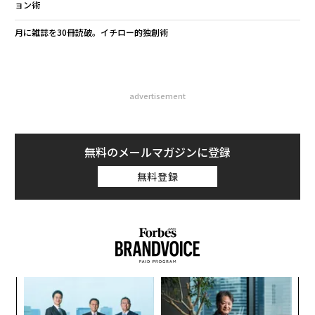
ョン術
月に雑誌を30冊読破。イチロー的独創術
advertisement
無料のメールマガジンに登録
無料登録
ィン
エ
ズが
設オ
ムの
が