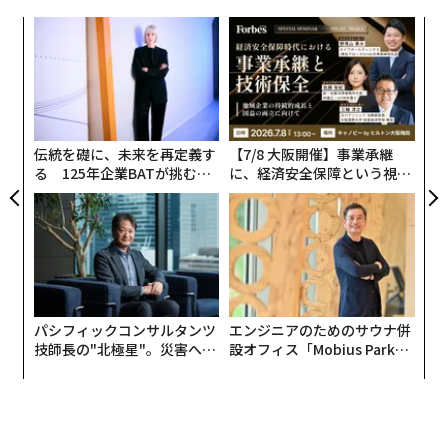
」（三笠書房）から、許可を得て一部抜粋して紹介しよ
〜
う。
金
個
内
ェ
グ
実
全
伝統を礎に、未来を再定義す
【7/8 大阪開催】事業承継
る 125年企業BATが挑むス
に、経済安全保障という視点
モークレスな未来
が加わるとき──経営者が問
われる新たな判断軸
“妄想”しない──禅が教える「比べない生き
方」
「莫妄想（まくもうぞう）」という禅語があります。そ
パシフィックコンサルタンツ
エンジニアのためのサウナ併
の意味は、「妄想することなかれ」ということ。
技師長の"北極星"。災害への
設オフィス「Mobius Park」
無力感を乗り越え見つけた、
がオープン──タマディック
妄想というと、みなさんは、ありもしないことをあれこ
防災一筋20年の答え
が健康経営を徹底する理由
れ想像することだと思っているかもしれません。しか
し、禅でいう妄想は、もっともっと広く深い意味を含ん