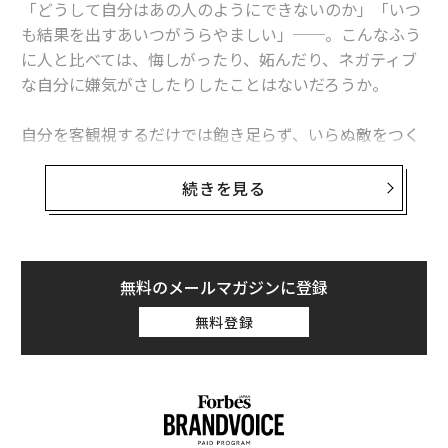
「どうして自分はあの人のようにできないのか」「いつ
も結果を出すあいつがうらやましい」──。こんなふう
に人と比べては、悔しがったり、妬んだり、ネガティブ
な自分に嫌気がさしたりしたことはないだろうか。
自分を客観視するだけでは飽き足らず、いらぬ敵をつく
り出し、人と比べてはダメな自分を痛めつける。いいこ
とがない悪癖なのに、多くの人がなかなか手放すことが
続きを見る
できないでいるのが、「他人との比較」だ。
今年こそ、そんな苦しみは手放してしまいたい。軽やか
に自分のすべきことに注力できるようになるには、どん
無料のメールマガジンに登録
なふうに考えたらいいのだろうか。
無料登録
そのヒントを、曹洞宗 特雄山建巧寺の住職である枡野俊
明氏に求めた。40万部を突破したベストセラー「
心配事の9割は起こらない 減らす、手放す、忘れる─
─禅の教え