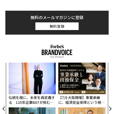
無料のメールマガジンに登録
無料登録
〜
金
個
内
ェ
グ
実
全
伝統を礎に、未来を再定義す
【7/8 大阪開催】事業承継
る 125年企業BATが挑むス
に、経済安全保障という視点
モークレスな未来
が加わるとき──経営者が問
われる新たな判断軸