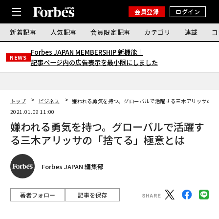
会員登録
ログイン
新着記事
人気記事
会員限定記事
カテゴリ
連載
コ
Forbes JAPAN MEMBERSHIP 新機能｜
NEWS
記事ページ内の広告表示を最小限にしました
トップ
ビジネス
嫌われる勇気を持つ。グローバルで活躍する三木アリッサの「
2021.01.09 11:00
嫌われる勇気を持つ。グローバルで活躍す
る三木アリッサの「捨てる」極意とは
Forbes JAPAN 編集部
著者フォロー
記事を保存