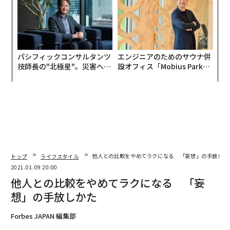
パシフィックコンサルタンツ
エンジニアのためのサウナ併
技師長の"北極星"。災害への
設オフィス「Mobius Park」
無力感を乗り越え見つけた、
がオープン──タマディック
防災一筋20年の答え
が健康経営を徹底する理由
トップ
ライフスタイル
他人との比較をやめてラクになる 「妄想」の手放しか
2021.01.09 20:00
他人との比較をやめてラクになる 「妄
想」の手放しかた
Forbes JAPAN 編集部