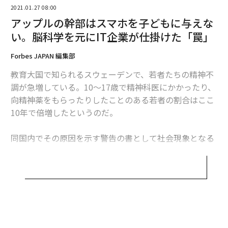
2021.01.27 08:00
アップルの幹部はスマホを子どもに与えな
い。脳科学を元にIT企業が仕掛けた「罠」
Forbes JAPAN 編集部
教育大国で知られるスウェーデンで、若者たちの精神不
調が急増している。10～17歳で精神科医にかかったり、
向精神薬をもらったりしたことのある若者の割合はここ
Getty Images
10年で倍増したというのだ。
報酬システムを激しく作動させるのは、お金、食べ物、
セックス、承認、新しい経験のいずれでもなく、それに
同国内でその原因を示す警告の書として社会現象となる
対する期待だ。何かが起こるかもという期待以上に、報
ほどの反響を呼んでいるのが、『
スマホ脳
』（新潮新
酬中枢を駆り立てるものはない。1930年代の研究では、
書、アンデシュ・ハンセン著 、久山葉子訳）という本
レバーを押すと餌が出てくるようにした実験で、ネズミ
だ。スウェーデンの学校関係者はその内容に驚愕。著者
たちは時々しか餌が出てこないようにしたほうがレバー
への講演依頼が急増し、彼の提案する改善メソッドを現
を押す回数が多かった。いちばん熱心にレバーを押した
場に取り入れる学校が次々と現れた。日本でも翻訳版が
のは、餌が出てくる確率が3～7割のときだった。
刊行されるやいなや、あっという間に累計22万部のベス
トセラーとなっている。