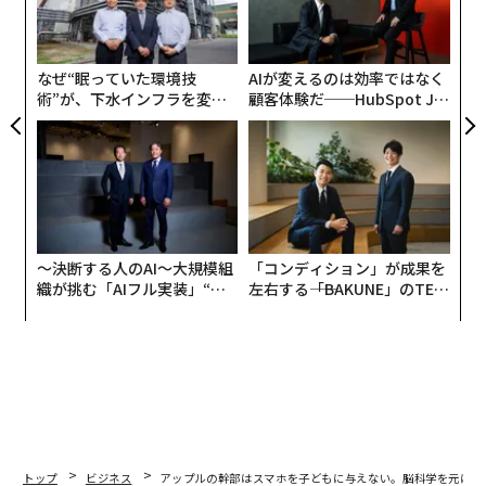
本稿では『スマホ脳』の第三章より、スマホが脳の本来
むス
の
的な性質を意図的に用い、中毒性を生み出すメカニズム
た
を紹介する。
なぜ“眠っていた環境技
AIが変えるのは効率ではなく
術”が、下水インフラを変え
顧客体験だ──HubSpot Ja
たのか──産総研×月島JFE
panが語る「Grow Better」
「かもしれない」が大好きな脳
アクアソリューションの10年
な組織のつくり方
どうしてスマホがこれほど魅惑的な存在になったのか、
その理由を知りたい場合には脳内のドーパミンに注目す
るといい。ドーパミンはよく「快楽」を感じたときに分
〜決断する人のAI〜大規模組
「コンディション」が成果を
織が挑む「AIフル実装」“使
左右する――「BAKUNE」のTEN
泌される報酬物質と言われるが、実はそれだけではな
う”企業から“動く”企業へ【N
TIALが支える「挑戦者の明
い。ドーパミンの最も重要な役目は私たちを元気にする
TTドコモビジネス×PwC】
日」
ことではなく、何に集中するかを選択させることだ。つ
まり、人間の原動力とも言える。
トップ
ビジネス
アップルの幹部はスマホを子どもに与えない。脳科学を元にI