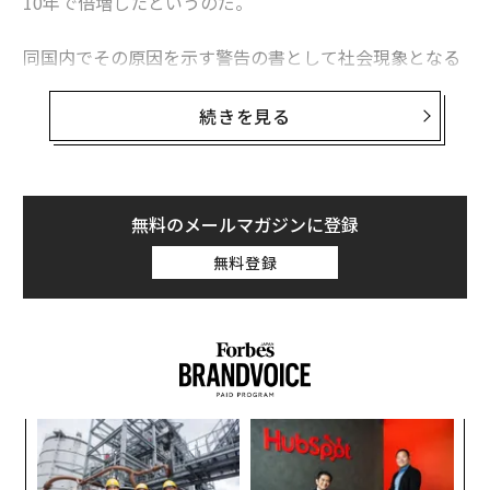
10年で倍増したというのだ。
同国内でその原因を示す警告の書として社会現象となる
ほどの反響を呼んでいるのが、『
スマホ脳
』（新潮新
書、アンデシュ・ハンセン著 、久山葉子訳）という本
続きを見る
だ。スウェーデンの学校関係者はその内容に驚愕。著者
への講演依頼が急増し、彼の提案する改善メソッドを現
場に取り入れる学校が次々と現れた。日本でも翻訳版が
刊行されるやいなや、あっという間に累計22万部のベス
無料のメールマガジンに登録
トセラーとなっている。
無料登録
本書は急増する精神不調の要因に、スマホの中毒性があ
ると説く。一日に何時間も（時に10時間以上も）スマホ
に囚われた結果なのだ、と。むろん、スマホ利用者は世
界中にいる。当然の帰結として、若者の精神的な不調
は、日本を含め、世界中で爆発的に広がっているとい
ィン
「
う。
ズが
─
ムの
ら
義す
ア