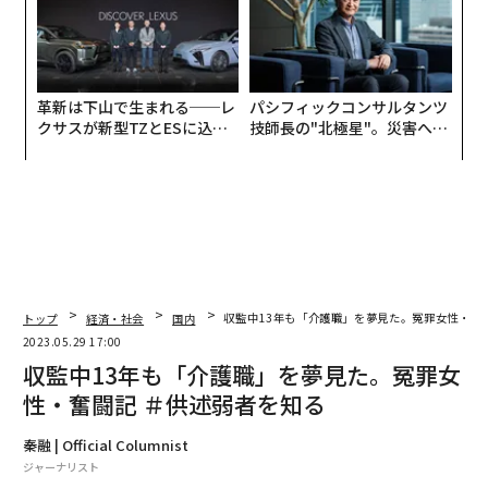
革新は下山で生まれる──レ
パシフィックコンサルタンツ
クサスが新型TZとESに込め
技師長の"北極星"。災害への
た「DISCOVER」の哲学
無力感を乗り越え見つけた、
防災一筋20年の答え
トップ
経済・社会
国内
収監中13年も「介護職」を夢見た。冤罪女性・奮
2023.05.29 17:00
収監中13年も「介護職」を夢見た。冤罪女
性・奮闘記 ＃供述弱者を知る
秦融 | Official Columnist
ジャーナリスト