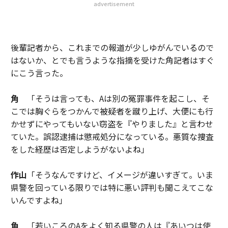
advertisement
後輩記者から、これまでの報道が少しゆがんでいるので
はないか、とでも言うような指摘を受けた角記者はすぐ
にこう言った。
角
「そうは言っても、Aは別の冤罪事件を起こし、そ
こでは胸ぐらをつかんで被疑者を蹴り上げ、大便にも行
かせずにやってもいない窃盗を『やりました』と言わせ
ていた。誤認逮捕は懲戒処分になっている。悪質な捜査
をした経歴は否定しようがないよね」
作山
「そうなんですけど、イメージが違いすぎて。いま
県警を回っている限りでは特に悪い評判も聞こえてこな
いんですよね」
角
「若いころのAをよく知る県警の人は『あいつは使