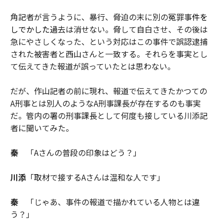
角記者が言うように、暴行、脅迫の末に別の冤罪事
件を
しでかした過
去は消せない。脅して自白させ、その後は
急にやさしくなった、という対応はこの事件で誤認逮捕
された被害者と西山さんと一致する。それらを事実とし
て伝えてきた報道が誤っていたとは思わない。
だが、作山記者の前に現れ、報道で伝えてきたかつての
A刑事とは別人のようなA刑事課長が存在するのも事実
だ。管内の署の刑事課長として何度も接している川添記
者に聞いてみた。
秦
「Aさんの普段の印象はどう？」
川添
「取材で接するAさんは温和な人です」
秦
「じゃあ、事件の報道で描かれている人物とは違
う？」