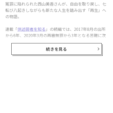
冤罪に陥れられた西山美香さんが、自由を取り戻し、七
転び八起きしながらも新たな人生を踏み出す「再生」へ
の物語。
連載「
供述弱者を知る
」の続編では、2017年8月の出所
から6年、2020年3月の再審無罪から3年となる苦難に次
ぐ苦難の道のりを、持ち前のバイタリティで乗り越えて
きた今日までを振り返る。
続きを見る
「人工呼吸器外し殺人事件」の冤罪の舞台となった滋賀
県の病院で、逮捕前まで看護助手として働いていた西山
さん。逮捕時から13年に及んだ収監中、ずっと胸に秘め
無料のメールマガジンに登録
てきた「夢」があった。それは、介護の現場に立つこと
無料登録
だった。
SEE
ALSO
「障害」公表の冤罪女性 出所から