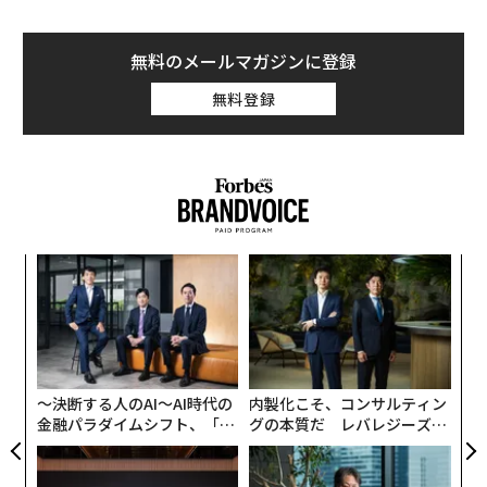
無料のメールマガジンに登録
無料登録
ア
の
た
伝
る
モ
〜決断する人のAI〜AI時代の
内製化こそ、コンサルティン
金融パラダイムシフト、「超
グの本質だ レバレジーズが
個別化」の核心 【MUFG×ウ
実践する、次世代ファームの
ェルスナビ×PwC】
全貌