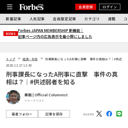
会員登録
ログイン
新着記事
人気記事
会員限定記事
カテゴリ
連載
コ
Forbes JAPAN MEMBERSHIP 新機能｜
NEWS
記事ページ内の広告表示を最小限にしました
トップ
経済・社会
刑事課長になったA刑事に直撃 事件の真相は？｜#供述弱
2020.12.27 12:30
刑事課長になったA刑事に直撃 事件の真
相は？｜#供述弱者を知る
秦融 | Official Columnist
ジャーナリスト
著者フォロー
記事を保存