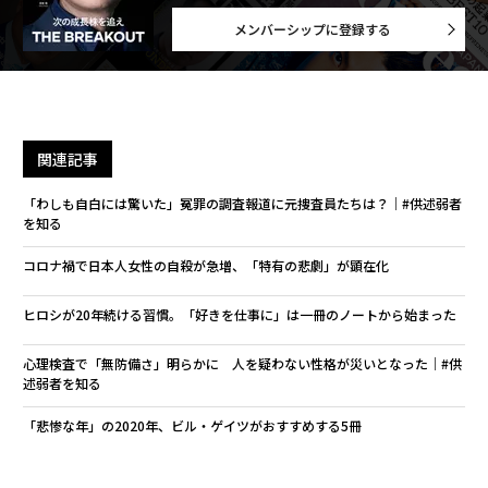
メンバーシップに登録する
関連記事
「わしも自白には驚いた」冤罪の調査報道に元捜査員たちは？｜#供述弱者
を知る
コロナ禍で日本人女性の自殺が急増、「特有の悲劇」が顕在化
ヒロシが20年続ける習慣。「好きを仕事に」は一冊のノートから始まった
心理検査で「無防備さ」明らかに 人を疑わない性格が災いとなった｜#供
述弱者を知る
「悲惨な年」の2020年、ビル・ゲイツがおすすめする5冊