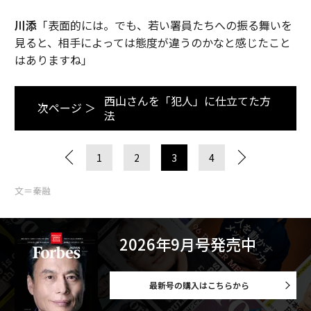
川添
「表面的には。でも、若い署員たちへの振る舞いを
見ると、相手によっては態度が違うのかなと感じたこと
はありますね」
西山さんを「犯人」に仕立てた方
次ページ ＞
法
1
2
3
4
文＝秦融
2026年9月号発売中
最新号の購入はこちらから