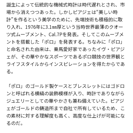
誕生によって伝統的な機械式時計は時代遅れとされ、市
場から消えつつあった。しかしピアジェは“美しい時
計”を作るという美学のために、先端技術も積極的に取
り入れ、1976年に3.1㎜厚という当時世界最薄のクオー
ツ式ムーブメント、Cal.7Pを発表。そしてこのムーブメ
ントを搭載した「ポロ」を発表する。ちなみに「ポロ」
と命名された由来は、乗馬愛好家であったイヴ・ピアジ
ェが、その華やかなスポーツであるポロ競技の世界観と
ライフスタイルからインスピレーションを得たからであ
る。
「ポロ」のゴールド製ケースとブレスレットにはゴドロ
ンと呼ばれる横縞の装飾模様が入り、時計でありながら
ジュエリーとしての華やかさも兼ね備えていた。ピアジ
ェがゴールドの鋳造所まで自社で所有しているため、こ
の素材に対する理解度も高く、高度な仕上げが可能にな
るのだ。