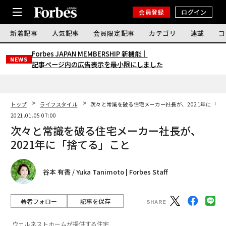
会員登録
ログイン
新着記事
人気記事
会員限定記事
カテゴリ
連載
コ
Forbes JAPAN MEMBERSHIP 新機能｜
NEWS
記事ページ内の広告表示を最小限にしました
トップ
ライフスタイル
次々と常識を破る住宅メーカー社長が、2021年に「捨
2021.01.05 07:00
次々と常識を破る住宅メーカー社長が、
2021年に「捨てる」こと
谷本 有香 / Yuka Tanimoto | Forbes Staff
著者フォロー
記事を保存
ウェルネストホームが提供する住宅