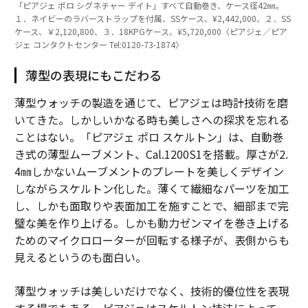
「ピアジェ ポロ シグネチャー デイト」すべて自動巻き、ケース径42㎜。
１．ネイビーのラバーストラップを付属、SSケース、¥2,442,000、２．SS
ケース、￥2,120,800、３．18KPGケース、¥5,720,000〈ピアジェ／ピア
ジェ コンタクトセンター Tel:0120-73-1874〉
薄型の表現にもこだわる
薄型ウォッチの製造を通じて、ピアジェは時計技術を磨
いてきた。しかしいかなる時も美しさへの探求を忘れる
ことはない。「ピアジェ ポロ スケルトン」は、自動巻
き式の薄型ムーブメント、Cal.1200S1を搭載。厚さが2.
4㎜しかないムーブメントのプレートを美しくデザイン
しながらスケルトン化した。薄くて繊細なパーツを加工
し、しかも面取りや表面加工を施すことで、細部まで完
璧な美を作り上げる。しかも動力ゼンマイを巻き上げる
ためのマイクロローターが回転する様子が、表側からも
見えるというのも面白い。
薄型ウォッチは美しいだけでなく、技術的優位性を表現
する場でもある。ピアジェはスケルトン技法によって、