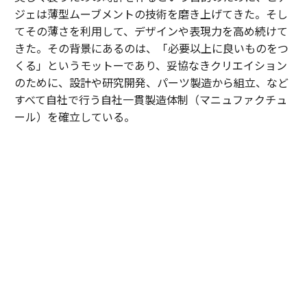
ジェは薄型ムーブメントの技術を磨き上げてきた。そし
てその薄さを利用して、デザインや表現力を高め続けて
きた。その背景にあるのは、「必要以上に良いものをつ
くる」というモットーであり、妥協なきクリエイション
のために、設計や研究開発、パーツ製造から組立、など
すべて自社で行う自社一貫製造体制（マニュファクチュ
ール）を確立している。
「ピアジェ ポロ」はピアジェが一貫して積み重ねてき
た、美への探求が形になったもの。日常を美しく彩って
くれる特別なものとなるだろう。
PIAGET │ ピアジェ
https://www.piaget.com/jp-ja
Promoted by PIAGET | Direction by Akira Shimada | text by Tetsuo S
hinoda