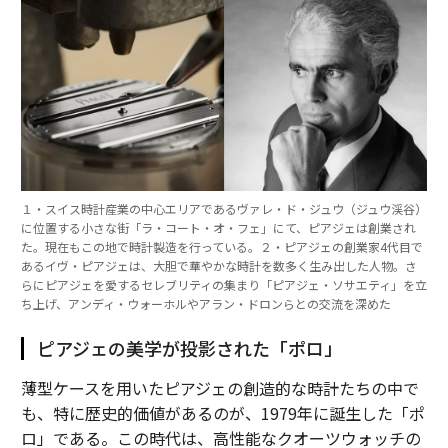
１・スイス時計産業の中心エリアであるヴァレ・ド・ジュウ（ジュウ渓谷）
に位置する小さな街「ラ・コート・オ・フェ」にて、ピアジェは創業され
た。現在もこの地で時計製造を行っている。２・ピアジェの創業家4代目で
あるイヴ・ピアジェは、大胆で華やかな時計を数多く生み出した人物。さ
らにピアジェを愛するセレブリティの集まり「ピアジェ・ソサエティ」を立
ち上げ、アンディ・ウォーホルやアラン・ドロンらとの交流を深めた
ピアジェの美学が投影された「ポロ」
薄型ケースを用いたピアジェの創造的な時計たちの中で
も、特に歴史的価値があるのが、1979年に誕生した「ポ
ロ」である。この時代は、高性能なクオーツウォッチの