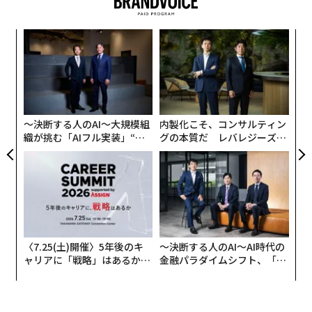
るか
“
、く
シ
グ
A
顧客
pa
な
〜決断する人のAI〜大規模組
内製化こそ、コンサルティン
織が挑む「AIフル実装」“使
グの本質だ レバレジーズが
う”企業から“動く”企業へ【N
実践する、次世代ファームの
TTドコモビジネス×PwC】
全貌
〈7.25(土)開催〉5年後のキ
〜決断する人のAI〜AI時代の
ャリアに「戦略」はあるか。
金融パラダイムシフト、「超
トップエグゼクティブのキャ
個別化」の核心 【MUFG×ウ
リアに触れる1日│CAREER S
ェルスナビ×PwC】
UMMIT 2026