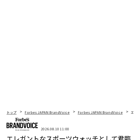
トップ
Forbes JAPAN BrandVoice
Forbes JAPAN BrandVoice
エレ
2026.08.10 11:00
エレガントなスポーツウォッチとして君臨