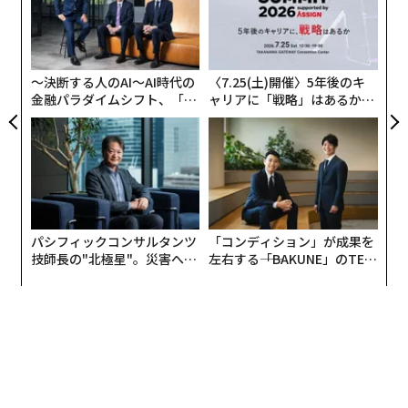
FE
た「
目
0年
2020年 日本で最も話題になった作品 TOP10
の
ン
〜決断する人のAI〜AI時代の
〈7.25(土)開催〉5年後のキ
金融パラダイムシフト、「超
ャリアに「戦略」はあるか。
個別化」の核心 【MUFG×ウ
トップエグゼクティブのキャ
ェルスナビ×PwC】
リアに触れる1日│CAREER S
UMMIT 2026
パシフィックコンサルタンツ
「コンディション」が成果を
技師長の"北極星"。災害への
左右する――「BAKUNE」のTEN
無力感を乗り越え見つけた、
TIALが支える「挑戦者の明
防災一筋20年の答え
日」
ネットフリックス提供
今年配信された作品のなかで、最も多い日数「総合TOP
10（日本）」に入った作品のランキングがこちらだ。