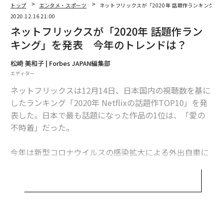
トップ
エンタメ・スポーツ
ネットフリックスが「2020年 話題作ランキング
1.「愛の不時着」
2020.12.16 21:00
2.「梨泰院クラス」
ネットフリックスが「2020年 話題作ラン
3.「テラスハウス: Tokyo 2019-2020」
キング」を発表 今年のトレンドは？
4.「ハイキュー!!」
松崎 美和子 | Forbes JAPAN編集部
5.「炎炎ノ消防隊」
エディター
6.「サイコだけど大丈夫」
ネットフリックスは12月14日、日本国内の視聴数を基に
7.「ARASHI’s Diary -Voyage-」
したランキング「2020年 Netflixの話題作TOP10」を発
8.「青春の記録」
表した。日本で最も話題になった作品の1位は、「愛の
9.「キム秘書はいったい、なぜ？」
不時着」だった。
10.「痛いのは嫌なので防御力に極振りしたいと思いま
す。」
今年は新型コロナウイルスの感染拡大による外出自粛に
よって、多くの人が自宅で配信型サブスクを利用して映
「愛の不時着」は、韓国の女性起業家がひょんなことか
画やドラマを楽しんだことだろう。1位に輝いた韓国ド
ら国境を越えて北朝鮮に不時着し、軍人と恋に落ちると
ラマ「愛の不時着」は、日本で大きなブームを巻き起こ
いうストーリー。そんな国境という障壁により際立った
し、「2020 ユーキャン新語・流行語大賞」のトップ10
恋する2人の切なさに号泣したり、政治的な展開にハラ
入りも果たした。
ハラしたり、はたまた脇を固める北朝鮮の「近所のおば