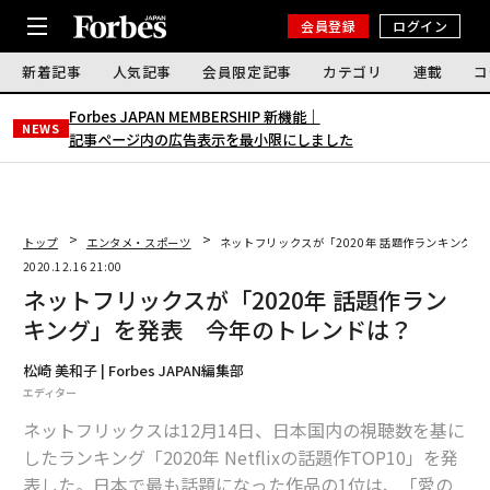
会員登録
ログイン
新着記事
人気記事
会員限定記事
カテゴリ
連載
コ
Forbes JAPAN MEMBERSHIP 新機能｜
NEWS
記事ページ内の広告表示を最小限にしました
トップ
エンタメ・スポーツ
ネットフリックスが「2020年 話題作ランキング
2020.12.16 21:00
ネットフリックスが「2020年 話題作ラン
キング」を発表 今年のトレンドは？
松崎 美和子 | Forbes JAPAN編集部
エディター
ネットフリックスは12月14日、日本国内の視聴数を基に
したランキング「2020年 Netflixの話題作TOP10」を発
表した。日本で最も話題になった作品の1位は、「愛の