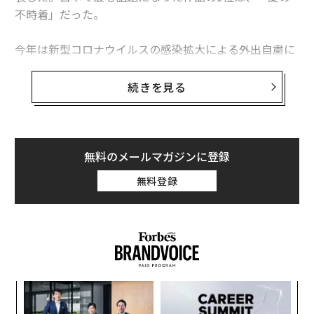
不時着」だった。
今年は新型コロナウイルスの感染拡大による外出自粛に
よって、多くの人が自宅で配信型サブスクを利用して映
画やドラマを楽しんだことだろう。1位に輝いた韓国ド
続きを見る
ラマ「愛の不時着」は、日本で大きなブームを巻き起こ
し、「2020 ユーキャン新語・流行語大賞」のトップ10
入りも果たした。
無料のメールマガジンに登録
ネットフリックスによれば、この人気が象徴するよう
無料登録
に、今年は韓国ドラマの視聴が6倍以上の伸びを記録。
これまでにないほど「ハリウッド以外」の作品が愛され
た1年だったという。
ほかにはどんな作品がランクインしているのか。年末年
始にゆっくり楽しみたい作品の予習も兼ねて、発表され
革
た作品リストを順番に見ていこう。
変え
ク