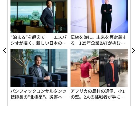
左右
T
〈7
日
ャ
ト
リア
“泊まる”を超えて──エスパ
伝統を礎に、未来を再定義す
UM
シオが描く、新しい日本のラ
る 125年企業BATが挑むス
グジュアリー（前編）
モークレスな未来
パシフィックコンサルタンツ
アフリカの農村の通信、小1
技師長の"北極星"。災害への
の壁。2人の挑戦者が手にし
無力感を乗り越え見つけた、
た「次なる武器」
防災一筋20年の答え