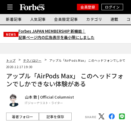
会員登録
ログイン
新着記事
人気記事
会員限定記事
カテゴリ
連載
コ
Forbes JAPAN MEMBERSHIP 新機能｜
NEWS
記事ページ内の広告表示を最小限にしました
トップ
テクノロジー
アップル「AirPods Max」 このヘッドフォンでしかで
2020.12.17 19:30
アップル「AirPods Max」 このヘッドフォ
ンでしかできない体験がある
山本 敦 | Official Columnist
ITジャーナリスト・ライター
著者フォロー
記事を保存