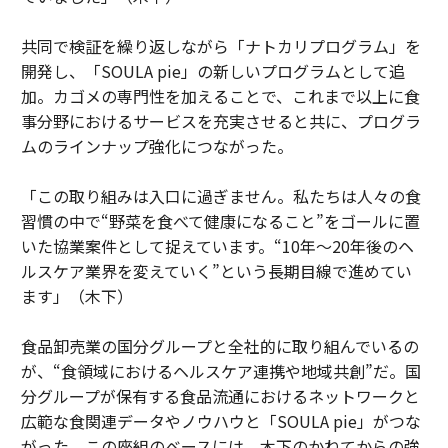
共同で検証を繰り返しながら「ナトカリプログラム」を
開発し、「SOULA pie」の新しいプログラムとして追
加。カゴメの専門性を加えることで、これまで以上に食
事分野におけるサービスを充実させると共に、プログラ
ムのラインナップ強化につながった。
「この取り組みは入口に過ぎません。私たちは人々の食
習慣の中で“野菜を食べて健康になること”をゴールに置
いた協業案件として捉えています。“10年～20年後のヘ
ルスケア業界を変えていく”という長期目線で進めてい
ます」（木下）
食品卸売業の国分グループと全社的に取り組んでいるの
が、“食領域におけるヘルスケア連携や地域共創”だ。国
分グループが保有する食品流通におけるネットワークと
広範な食関連データやノウハウと「SOULA pie」がつな
がった。この座組のベースには、木下のかねてからの強