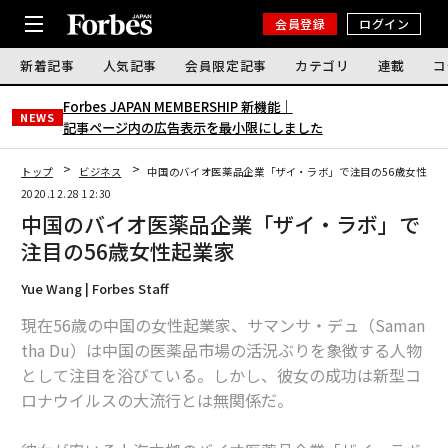
会員登録
ログイン
新着記事
人気記事
会員限定記事
カテゴリ
連載
コ
Forbes JAPAN MEMBERSHIP 新機能｜
NEWS
記事ページ内の広告表示を最小限にしました
トップ
ビジネス
中国のバイオ医薬品企業「ザイ・ラボ」で注目の56歳女性起
2020.12.28 12:30
中国のバイオ医薬品企業「ザイ・ラボ」で
注目の56歳女性起業家
Yue Wang | Forbes Staff
現在56歳の中国の女性起業家、サマンサ・デュ（Saman
tha Du）は中国の医薬品市場の活況ぶりを象徴する人物
として注目を浴びている。しかし、彼女の成功は新型コ
ロナウイルスの大流行とは無関係だ。