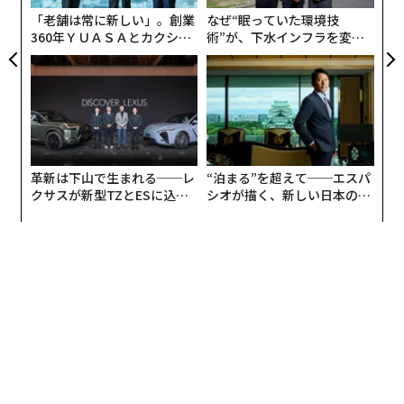
防
「老舗は常に新しい」。創業
なぜ“眠っていた環境技
360年ＹＵＡＳＡとカクシン
術”が、下水インフラを変え
CEO田尻望が語る、AIを超え
たのか──産総研×月島JFE
る人の価値
アクアソリューションの10年
革新は下山で生まれる──レ
“泊まる”を超えて──エスパ
クサスが新型TZとESに込め
シオが描く、新しい日本のラ
た「DISCOVER」の哲学
グジュアリー（前編）
編集＝上田裕資