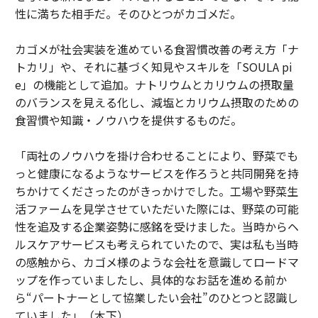
性に満ちた相手だ。そのひとつがカゴメだ。
カゴメが社会実装を進めている食習慣改善の考え方「ナ
トカリ」や、それに基づく知見やスキルを「SOULA pi
e」の機能として追加。ナトリウムとカリウムの摂取量
のバランスを見える化し、減塩とカリウム摂取のための
食習慣や知識・ノウハウを提供するものだ。
「両社のノウハウを掛け合わせることにより、野菜でも
っと健康になるようなサービスを作ろうと共同開発を持
ちかけてくださったのがきっかけでした。工場や野菜生
活ファームを見学させていただいた際には、野菜の可能
性を追及する企業姿勢に感銘を受けました。当時からヘ
ルスケアサービスも考えられていたので、実は私も当時
の感触から、カゴメ様のような会社を意識してロードマ
ップを作っていましたし、具体的なお話を進める前か
ら“パートナーとして協業したい会社”のひとつと認識し
ていました」（木下）