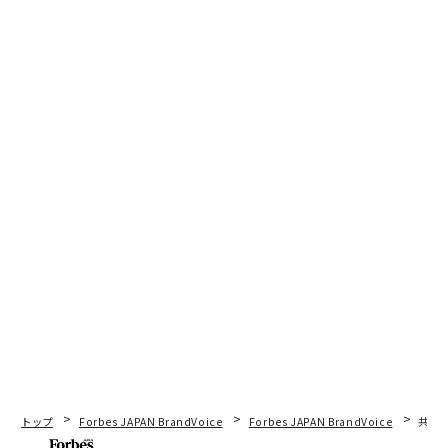
トップ
Forbes JAPAN BrandVoice
Forbes JAPAN BrandVoice
共創に