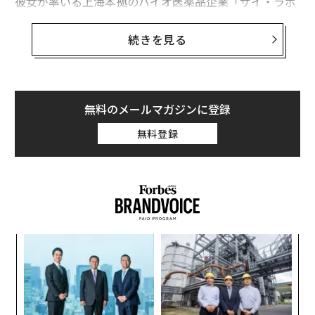
彼女が率いる上海本拠のバイオ医薬品企業「ザイ・ラボ
（Zai Lab）」は2017年に米ナスダック市場でIPOを実施
して以降、2020年11月までに株価を約4倍に伸ばし、時
続きを見る
価総額は11月末時点で95億ドル（約9890億円）に達し
た。
セコイア・キャピタルでヘルスケア分野への投資を手が
無料のメールマガジンに登録
けた彼女が、同社を立ち上げたのは2014年のことだ。そ
無料登録
の当時、中国政府は医療業界から官僚主義を排除し、新
薬の承認プロセスを迅速にしようとしていた。
創に
〜
 JA
織
う
パ
T
技
無