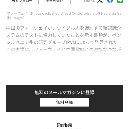
著者フォロー
記事を保存
ファーウェイ（Photo credit should read Costfoto/Barcroft Media via Ge
tty Images）
中国のファーウェイが、ウイグル人を識別する顔認識シ
ステムのテストに協力していたことを示す書類が、ペン
シルベニア州の研究グループIPVMによって発見された。
この書類は、ファーウェイと中国政府との密接なつなが
りを、これまでで最も明確に表すものと言えそうだ。
advertisement
書類では、ファーウェイが中国のAI（人工知能）企業
無料のメールマガジンに登録
「Megvii」のために、同社の動画クラウドインフラを使
用して「ウイグル人のアラートシステム」をテストした
無料登録
ことが示されていた。
IPVMによると2018年のファーウェイの報告書には、Me