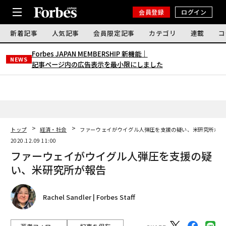
会員登録
ログイン
新着記事
人気記事
会員限定記事
カテゴリ
連載
コ
Forbes JAPAN MEMBERSHIP 新機能｜
NEWS
記事ページ内の広告表示を最小限にしました
トップ
経済・社会
ファーウェイがウイグル人弾圧を支援の疑い、米研究所が報
2020.12.09 11:00
ファーウェイがウイグル人弾圧を支援の疑
い、米研究所が報告
Rachel Sandler | Forbes Staff