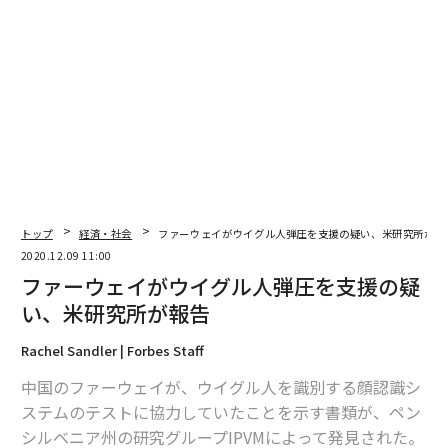
関連記事
日本に圧力 新型コロナがむき出しにした米中「犬猿」関係
広がる「ノーコード」 プログラマーが不要に？
トップ
経済・社会
ファーウェイがウイグル人弾圧を支援の疑い、米研究所が報
採用面接でよく聞く質問 ビル・ゲイツが見事な回答例を披露
2020.12.09 11:00
ファーウェイがウイグル人弾圧を支援の疑
「75年前の日本の亡霊」が中国の顔をしてオーストラリアに現れる
い、米研究所が報告
来年のiPhone 13は「指紋認証」復活、ディスプレイにTouch ID内蔵へ
Rachel Sandler | Forbes Staff
タグ：
人権/人権問題
中国のファーウェイが、ウイグル人を識別する顔認識シ
ステムのテストに協力していたことを示す書類が、ペン
シルベニア州の研究グループIPVMによって発見された。