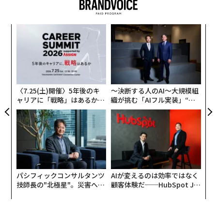
gviiのソフトウェアがテストに「合格」し、顔の属性分
析の一環として「民族」を特定できたと記されていた。
内
変え
グ
FE
実
「
0年
全
左右
T
日
〈7.25(土)開催〉5年後のキ
〜決断する人のAI〜大規模組
ャリアに「戦略」はあるか。
織が挑む「AIフル実装」“使
トップエグゼクティブのキャ
う”企業から“動く”企業へ【N
リアに触れる1日│CAREER S
TTドコモビジネス×PwC】
UMMIT 2026
パシフィックコンサルタンツ
AIが変えるのは効率ではなく
技師長の"北極星"。災害への
顧客体験だ──HubSpot Ja
無力感を乗り越え見つけた、
panが語る「Grow Better」
防災一筋20年の答え
な組織のつくり方