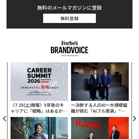
「
クを使ってウイグル人やカザフ人、その他のイスラム系
0年
全
左右
少数民族らを追跡し、イスラム文化を封じ込めるための
T
「再教育施設」に拘束しているという。中国側は、この
日
〈7.25(土)開催〉5年後のキ
〜決断する人のAI〜大規模組
施設は自発的なものであり、過激主義と戦うために存在
ャリアに「戦略」はあるか。
織が挑む「AIフル実装」“使
すると主張している。
トップエグゼクティブのキャ
う”企業から“動く”企業へ【N
リアに触れる1日│CAREER S
TTドコモビジネス×PwC】
UMMIT 2026
ファーウェイは、フォーブスからのコメント要請にまだ
応じていないが、IPVMに対し次のように回答した。「こ
れは単なるテストであり、実用化はしていない。当社
は、このようなテスト向けに汎用製品のみを提供してお
パシフィックコンサルタンツ
AIが変えるのは効率ではなく
り、特定の用途に絞ったアルゴリズムやアプリケーショ
技師長の"北極星"。災害への
顧客体験だ──HubSpot Ja
ンは提供していない」
無力感を乗り越え見つけた、
panが語る「Grow Better」
防災一筋20年の答え
な組織のつくり方
Megviiは、こう述べている。「当社のソリューション
は、特定の民族をターゲットにしたり、ラベリングした
りするために設計されたり、カスタマイズされたりしな
い。当社のビジネスは個人の幸福と安全にフォーカスし
たもので、特定の集団の監視を行うものではない」