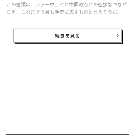
advertisement
この書類は、ファーウェイと中国政府との密接なつなが
りを、これまでで最も明確に表すものと言えそうだ。
書類では、ファーウェイが中国のAI（人工知能）企業
「Megvii」のために、同社の動画クラウドインフラを使
続きを見る
用して「ウイグル人のアラートシステム」をテストした
ことが示されていた。
IPVMによると2018年のファーウェイの報告書には、Me
無料のメールマガジンに登録
gviiのソフトウェアがテストに「合格」し、顔の属性分
無料登録
析の一環として「民族」を特定できたと記されていた。
この文書は、ファーウェイのウェブサイト上で、「機
密」の刻印を押された上で公開されていたが、12月9日
にワシントン・ポストがこの件を報道した直後に削除さ
れた。
内
変え
グ
人権団体によると、中国当局は大規模な監視ネットワー
FE
実