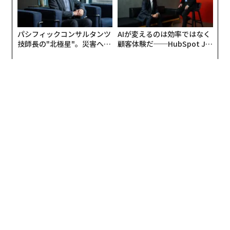
米国政府はすでに昨年、Megviiをブラックリストに登録
しており、同社と他の複数の中国のハイテク企業が、中
国政府によるウイグル人の監視活動を支援していると述
べていた。ファーウェイについては、連邦通信委員会
（FCC）が6月に同社が「国家の安全保障上の脅威であ
る」と宣言し、ファーウェイの通信機器が中国政府によ
る米国人の監視活動に使用される可能性があると主張し
ていた。
これらの措置は、米国のインターネットや通信インフラ
から中国のハイテク企業を排除し、世界の超大国として
影響力をふるうようになった中国に対抗しようというト
ランプ政権の目標の一環だ。英国も同様の懸念から、7
月にファーウェイの通信機器を5Gネットワークから追放
していた。
編集＝上田裕資