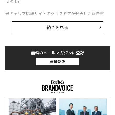
もある。
米キャリア情報サイトのグラスドアが発表した報告書
「Workplace Trends 2021（職場のトレンド 2021）」
によると、緊急性がなく、コロナ収束後まで延期できる
続きを見る
選択的医療分野での求人広告は激減。最も影響を受けた
職業は聴覚専門医（オーディオロジスト）で、グラスド
ア上の求人は70％減った。
無料のメールマガジンに登録
米国聴覚学会（AAA）のアンジェラ・シュープ会長は、
無料登録
聴覚専門医が長期の一時帰休を言い渡されたり、開業し
ていたクリニックを閉じて早期引退したりしたとの話を
聞いているという。また、聴覚学の分野で就職活動をし
ている大学新卒者の多くは、大きな施設では採用を行な
っていないと告げられているとのことだ。
─レ
「
込め
─
ら
内