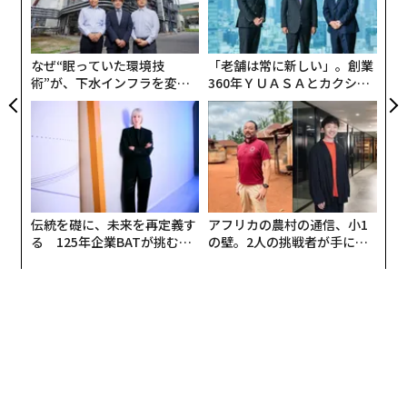
グ
実
全
なぜ“眠っていた環境技
「老舗は常に新しい」。創業
術”が、下水インフラを変え
360年ＹＵＡＳＡとカクシン
たのか──産総研×月島JFE
CEO田尻望が語る、AIを超え
アクアソリューションの10年
る人の価値
伝統を礎に、未来を再定義す
アフリカの農村の通信、小1
る 125年企業BATが挑むス
の壁。2人の挑戦者が手にし
モークレスな未来
た「次なる武器」