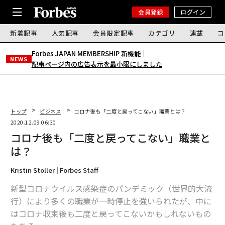
会員登録
ログイン
新着記事
人気記事
会員限定記事
カテゴリ
連載
コ
Forbes JAPAN MEMBERSHIP 新機能｜
NEWS
記事ページ内の広告表示を最小限にしました
トップ
ビジネス
コロナ後も「二度と戻ってこない」職業とは？
2020.12.09 06:30
コロナ後も「二度と戻ってこない」職業と
は？
Kristin Stoller | Forbes Staff
新型コロナウイルス感染症のパンデミック（世界的大流
行）により多くの職業が一時停止を強いられたが、中に
はコロナ収束後も二度と戻ってこないかもしれないもの