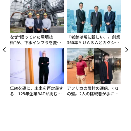
─レ
「
込め
─
ら
内
グ
実
全
なぜ“眠っていた環境技
「老舗は常に新しい」。創業
術”が、下水インフラを変え
360年ＹＵＡＳＡとカクシン
たのか──産総研×月島JFE
CEO田尻望が語る、AIを超え
アクアソリューションの10年
る人の価値
伝統を礎に、未来を再定義す
アフリカの農村の通信、小1
る 125年企業BATが挑むス
の壁。2人の挑戦者が手にし
モークレスな未来
た「次なる武器」