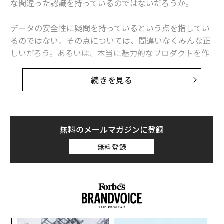
な間違った認識を持っているのではないだろうか。
データの安全性に疑問を持っているという点を指してい
るのではない。その点については、間違いなくみんな正
しいだろう。あるいは、本当に魅力的なプロダクトを作
るよりも、ただ広告を見せることに依存するビジネスモ
デルを疑問視しているという点も間違っていない。
続きを見る
しかし「一体このプラットフォームを誰が利用している
のか」ということに関しては、しばしば私たちの認識が
間違っているケースは多い。私たちはZ世代やその他の
無料のメールマガジンに登録
年齢層が、TikTok（ティックトック）やSnapchat（ス
無料登録
ナップチャット）、YouTube（ユーチューブ）に移った
と思いがちだ。私も読者や同僚からも、フェイスブック
は時代遅れだといわれたことがある。