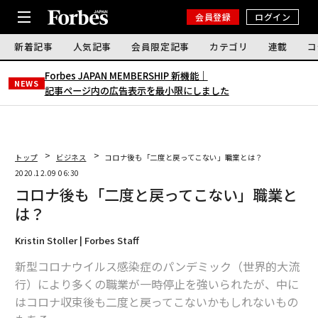
会員登録
ログイン
新着記事
人気記事
会員限定記事
カテゴリ
連載
コ
Forbes JAPAN MEMBERSHIP 新機能｜
NEWS
記事ページ内の広告表示を最小限にしました
トップ
ビジネス
コロナ後も「二度と戻ってこない」職業とは？
2020.12.09 06:30
コロナ後も「二度と戻ってこない」職業と
は？
Kristin Stoller | Forbes Staff
新型コロナウイルス感染症のパンデミック（世界的大流
行）により多くの職業が一時停止を強いられたが、中に
はコロナ収束後も二度と戻ってこないかもしれないもの