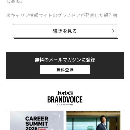
もある。
米キャリア情報サイトのグラスドアが発表した報告書
「Workplace Trends 2021（職場のトレンド 2021）」
によると、緊急性がなく、コロナ収束後まで延期できる
続きを見る
選択的医療分野での求人広告は激減。最も影響を受けた
職業は聴覚専門医（オーディオロジスト）で、グラスド
ア上の求人は70％減った。
無料のメールマガジンに登録
米国聴覚学会（AAA）のアンジェラ・シュープ会長は、
無料登録
聴覚専門医が長期の一時帰休を言い渡されたり、開業し
ていたクリニックを閉じて早期引退したりしたとの話を
聞いているという。また、聴覚学の分野で就職活動をし
ている大学新卒者の多くは、大きな施設では採用を行な
っていないと告げられているとのことだ。
「
─
ら
〜