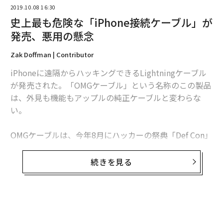
2019.10.08 16:30
史上最も危険な「iPhone接続ケーブル」が
発売、悪用の懸念
編集＝遠藤宗生
Zak Doffman | Contributor
iPhoneに遠隔からハッキングできるLightningケーブル
が発売された。「OMGケーブル」という名称のこの製品
2026年9月号発売中
は、外見も機能もアップルの純正ケーブルと変わらな
い。
最新号の購入はこちらから
OMGケーブルは、今年8月にハッカーの祭典「Def Con」
で発表され、現在は量産化が進められている。このケー
メンバーシップに登録する
ブルは近隣にいるハッカーが、ケーブル内部に仕込まれ
続きを見る
たワイヤレス機能を使って端末にアクセスすることを可
能にする。
この様な製品は従来、ダークウェブなどで密かに取り扱
関連記事
われていたが、OMGは公に販売されており、「Hak5」