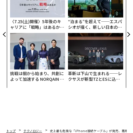
織
う
T
〈7.25(土)開催〉5年後のキ
“泊まる”を超えて──エスパ
ャリアに「戦略」はあるか。
シオが描く、新しい日本のラ
トップエグゼクティブのキャ
グジュアリー（前編）
リアに触れる1日│CAREER S
UMMIT 2026
挑戦は個から始まり、共創に
革新は下山で生まれる──レ
よって加速する NORQAIN JA
クサスが新型TZとESに込め
PAN 特別座談会
た「DISCOVER」の哲学
トップ
テクノロジー
史上最も危険な「iPhone接続ケーブル」が発売、悪用の