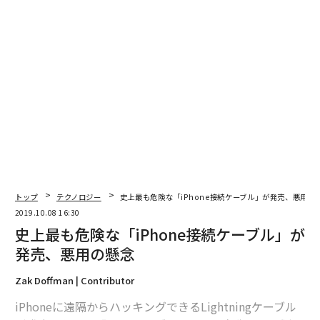
編集＝遠藤宗生
2026年9月号発売中
最新号の購入はこちらから
トップ
テクノロジー
史上最も危険な「iPhone接続ケーブル」が発売、悪用の
2019.10.08 16:30
メンバーシップに登録する
史上最も危険な「iPhone接続ケーブル」が
発売、悪用の懸念
Zak Doffman | Contributor
iPhoneに遠隔からハッキングできるLightningケーブル
関連記事