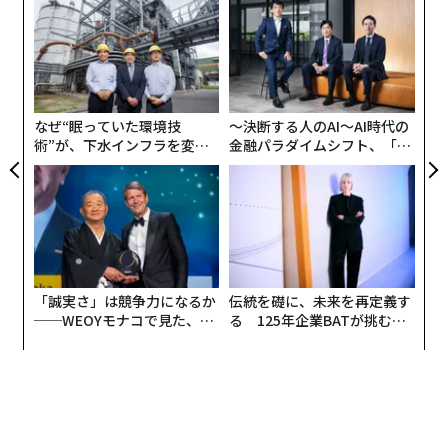
創業
“
シン
オ
超え
ジ
目
の
ン
なぜ“眠っていた環境技
〜決断する人のAI〜AI時代の
術”が、下水インフラを変え
金融パラダイムシフト、「超
たのか──産総研×月島JFE
個別化」の核心 【MUFG×ウ
アクアソリューションの10年
ェルスナビ×PwC】
「誠実さ」は競争力になるか
伝統を礎に、未来を再定義す
──WEOYモナコで見た、く
る 125年企業BATが挑むス
ら寿司の経営哲学
モークレスな未来