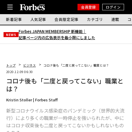
会員登録
ログイン
新着記事
人気記事
会員限定記事
カテゴリ
連載
コ
Forbes JAPAN MEMBERSHIP 新機能｜
NEWS
記事ページ内の広告表示を最小限にしました
トップ
ビジネス
コロナ後も「二度と戻ってこない」職業とは？
2020.12.09 06:30
コロナ後も「二度と戻ってこない」職業と
は？
Kristin Stoller | Forbes Staff
新型コロナウイルス感染症のパンデミック（世界的大流
行）により多くの職業が一時停止を強いられたが、中に
はコロナ収束後も二度と戻ってこないかもしれないもの