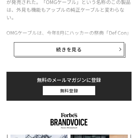
が発売された。「OMGケーブル」という名称のこの製品
新型コロナワクチン世界初承認。来年夏には「日常が戻る」？
は、外見も機能もアップルの純正ケーブルと変わらな
い。
グーグル社員が自分のスマホからGmailを削除したワケ
OMGケーブルは、今年8月にハッカーの祭典「Def Con」
港区白金台「建坪5坪の超狭小住宅」に世界から人が集まる理由
で発表され、現在は量産化が進められている。このケー
ブルは近隣にいるハッカーが、ケーブル内部に仕込まれ
史上最も危険な「iPhone接続ケーブル」が発売、悪用の懸念
続きを見る
たワイヤレス機能を使って端末にアクセスすることを可
アメリカで「最も速く消滅しつつある職業」ランキング
能にする。
この様な製品は従来、ダークウェブなどで密かに取り扱
無料のメールマガジンに登録
われていたが、OMGは公に販売されており、「Hak5」
advertisement
無料登録
での価格は100ドル程度だ。サイトの製品説明には、
「非常に悪意のあるUSBケーブル。ケーブルを接続した
途端、内部のワイヤレスネットワーク・インターフェー
スを通じてデバイスをコントロール可能になる」と記載
されている。