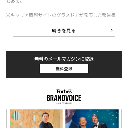
もある。
米キャリア情報サイトのグラスドアが発表した報告書
「Workplace Trends 2021（職場のトレンド 2021）」
によると、緊急性がなく、コロナ収束後まで延期できる
続きを見る
選択的医療分野での求人広告は激減。最も影響を受けた
職業は聴覚専門医（オーディオロジスト）で、グラスド
ア上の求人は70％減った。
無料のメールマガジンに登録
米国聴覚学会（AAA）のアンジェラ・シュープ会長は、
無料登録
聴覚専門医が長期の一時帰休を言い渡されたり、開業し
ていたクリニックを閉じて早期引退したりしたとの話を
聞いているという。また、聴覚学の分野で就職活動をし
ている大学新卒者の多くは、大きな施設では採用を行な
っていないと告げられているとのことだ。
創業
革
シン
ク
超え
た「
ア