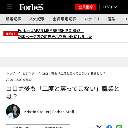
会員登録
ログイン
新着記事
人気記事
会員限定記事
カテゴリ
連載
コ
Forbes JAPAN MEMBERSHIP 新機能｜
NEWS
記事ページ内の広告表示を最小限にしました
トップ
ビジネス
コロナ後も「二度と戻ってこない」職業とは？
2020.12.09 06:30
コロナ後も「二度と戻ってこない」職業と
は？
Kristin Stoller | Forbes Staff