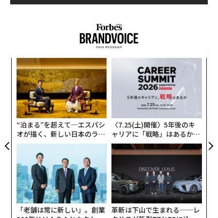
「非常に悪意のあるUSBケーブル。ケーブルを接続した
途端、内部のワイヤレスネットワーク・インターフェー
スを通じてデバイスをコントロール可能になる」と記載
されている。
目
の
ン
ア
の
た
“泊まる”を超えて─エスパシ
〈7.25(土)開催〉5年後のキ
オが描く、新しい日本のラグ
ャリアに「戦略」はあるか。
ジュアリー（中編）
トップエグゼクティブのキャ
リアに触れる1日│CAREER S
UMMIT 2026
「老舗は常に新しい」。創業
革新は下山で生まれる──レ