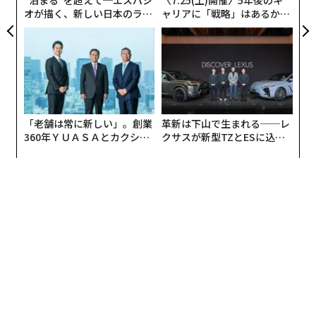
オが描く、新しい日本のラグ
ャリアに「戦略」はあるか。
ジュアリー（中編）
トップエグゼクティブのキャ
リアに触れる1日│CAREER S
UMMIT 2026
「老舗は常に新しい」。創業
革新は下山で生まれる──レ
360年ＹＵＡＳＡとカクシン
クサスが新型TZとESに込め
CEO田尻望が語る、AIを超え
た「DISCOVER」の哲学
る人の価値