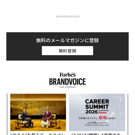
advertisement
無料のメールマガジンに登録
無料登録
目
の
ン
ア
の
た
“泊まる”を超えて─エスパシ
〈7.25(土)開催〉5年後のキ