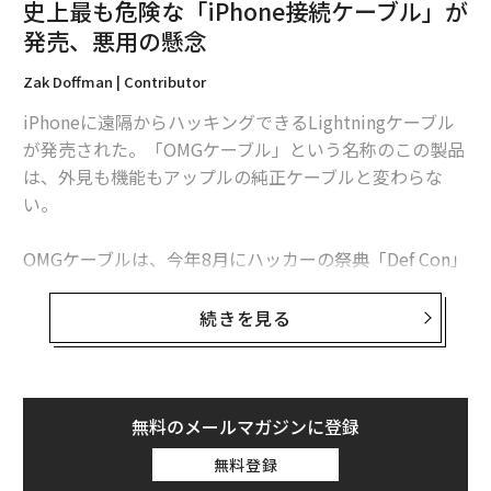
史上最も危険な「iPhone接続ケーブル」が
発売、悪用の懸念
Zak Doffman | Contributor
iPhoneに遠隔からハッキングできるLightningケーブル
が発売された。「OMGケーブル」という名称のこの製品
は、外見も機能もアップルの純正ケーブルと変わらな
い。
OMGケーブルは、今年8月にハッカーの祭典「Def Con」
で発表され、現在は量産化が進められている。このケー
ブルは近隣にいるハッカーが、ケーブル内部に仕込まれ
続きを見る
たワイヤレス機能を使って端末にアクセスすることを可
能にする。
この様な製品は従来、ダークウェブなどで密かに取り扱
無料のメールマガジンに登録
われていたが、OMGは公に販売されており、「Hak5」
無料登録
での価格は100ドル程度だ。サイトの製品説明には、