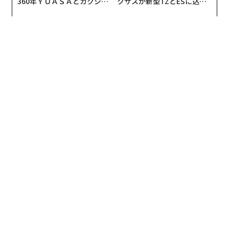
360年ＹＵＡＳＡとカクシン
クサスが新型TZとESに込め
CEO田尻望が語る、AIを超え
た「DISCOVER」の哲学
る人の価値
編集＝上田裕資
2026年9月号発売中
最新号の購入はこちらから