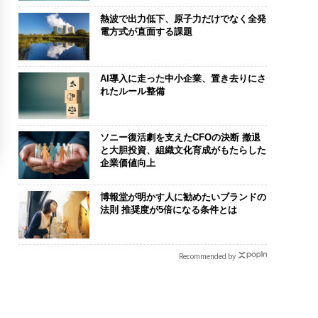
熱波で出力低下、原子力だけでなく全発
電方式が直面する課題
AI導入に走った中小企業、置き去りにさ
れたルール整備
ソニー復活劇を支えたCFOの決断 撤退
と大胆投資、組織文化育成がもたらした
企業価値向上
博報堂が明かす人に勧めたいブランドの
法則 推奨度が5倍になる条件とは
Recommended by