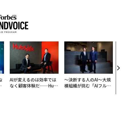
〈7
のキ
ある
ティ
る1日
T 20
な
AIが変えるのは効率では
〜決断する人のAI〜大規
で
なく顧客体験だ──Hub
模組織が挑む「AIフル実
哲
Spot Japanが語る「Gr
装」“使う”企業から“動
ow Better」な組織のつ
く”企業へ【NTTドコモ
くり方
ビジネス×PwC】