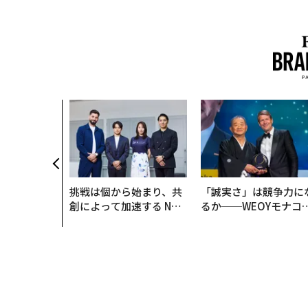
挑戦は個から始まり、共
「誠実さ」は競争力に
創によって加速する NOR
るか──WEOYモナコ
QAIN JAPAN 特別座談会
見た、くら寿司の経営
学