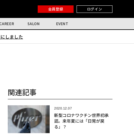
会員登録
ログイン
CAREER
SALON
EVENT
限にしました
関連記事
2020.12.07
新型コロナワクチン世界初承
認。来年夏には「日常が戻
る」？