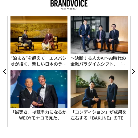
“
シ
グ
目
の
ン
“泊まる”を超えて─エスパシ
〜決断する人のAI〜AI時代の
オが描く、新しい日本のラグ
金融パラダイムシフト、「超
ジュアリー（中編）
個別化」の核心 【MUFG×ウ
ェルスナビ×PwC】
「誠実さ」は競争力になるか
「コンディション」が成果を
──WEOYモナコで見た、く
左右する――「BAKUNE」のTEN
ら寿司の経営哲学
TIALが支える「挑戦者の明
編集＝上田裕資
日」