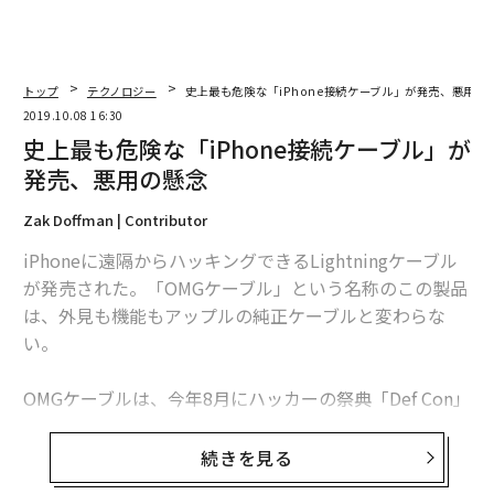
新型コロナワクチン世界初承認。来年夏には「日常が戻る」？
グーグル社員が自分のスマホからGmailを削除したワケ
トップ
テクノロジー
史上最も危険な「iPhone接続ケーブル」が発売、悪用の
2019.10.08 16:30
港区白金台「建坪5坪の超狭小住宅」に世界から人が集まる理由
史上最も危険な「iPhone接続ケーブル」が
史上最も危険な「iPhone接続ケーブル」が発売、悪用の懸念
発売、悪用の懸念
Zak Doffman | Contributor
アメリカで「最も速く消滅しつつある職業」ランキング
iPhoneに遠隔からハッキングできるLightningケーブル
が発売された。「OMGケーブル」という名称のこの製品
は、外見も機能もアップルの純正ケーブルと変わらな
advertisement
い。
OMGケーブルは、今年8月にハッカーの祭典「Def Con」
で発表され、現在は量産化が進められている。このケー
ブルは近隣にいるハッカーが、ケーブル内部に仕込まれ
続きを見る
たワイヤレス機能を使って端末にアクセスすることを可