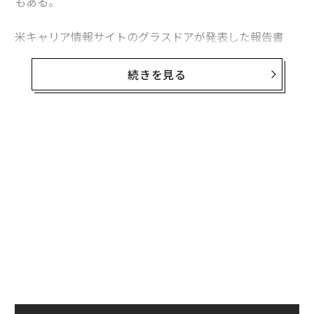
もある。
米キャリア情報サイトのグラスドアが発表した報告書
「Workplace Trends 2021（職場のトレンド 2021）」
によると、緊急性がなく、コロナ収束後まで延期できる
続きを見る
選択的医療分野での求人広告は激減。最も影響を受けた
職業は聴覚専門医（オーディオロジスト）で、グラスド
ア上の求人は70％減った。
米国聴覚学会（AAA）のアンジェラ・シュープ会長は、
聴覚専門医が長期の一時帰休を言い渡されたり、開業し
ていたクリニックを閉じて早期引退したりしたとの話を
聞いているという。また、聴覚学の分野で就職活動をし
ている大学新卒者の多くは、大きな施設では採用を行な
っていないと告げられているとのことだ。