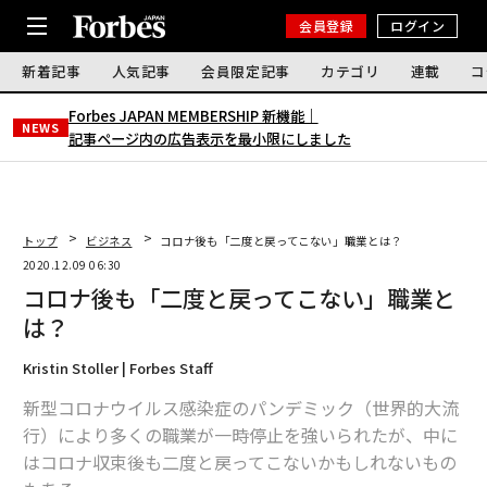
会員登録
ログイン
新着記事
人気記事
会員限定記事
カテゴリ
連載
コ
Forbes JAPAN MEMBERSHIP 新機能｜
NEWS
記事ページ内の広告表示を最小限にしました
トップ
ビジネス
コロナ後も「二度と戻ってこない」職業とは？
2020.12.09 06:30
コロナ後も「二度と戻ってこない」職業と
は？
Kristin Stoller | Forbes Staff
新型コロナウイルス感染症のパンデミック（世界的大流
行）により多くの職業が一時停止を強いられたが、中に
はコロナ収束後も二度と戻ってこないかもしれないもの