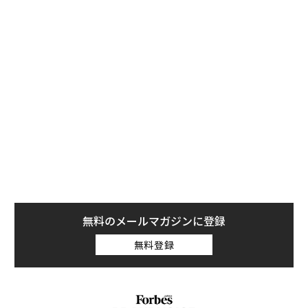
能にする。
この様な製品は従来、ダークウェブなどで密かに取り扱
われていたが、OMGは公に販売されており、「Hak5」
での価格は100ドル程度だ。サイトの製品説明には、
「非常に悪意のあるUSBケーブル。ケーブルを接続した
途端、内部のワイヤレスネットワーク・インターフェー
スを通じてデバイスをコントロール可能になる」と記載
されている。
無料のメールマガジンに登録
無料登録