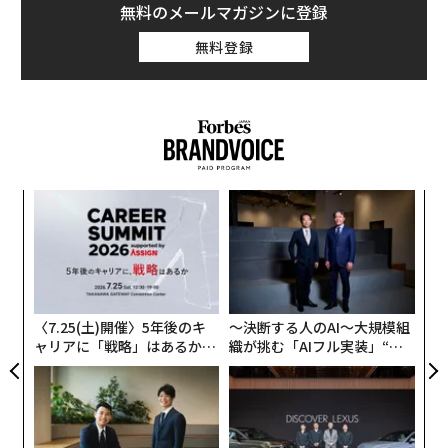
無料のメールマガジンに登録
無料登録
挑
よっ
PA
目
の
ン
〈7.25(土)開催〉5年後のキ
〜決断する人のAI〜大規模組
ャリアに「戦略」はあるか。
織が挑む「AIフル実装」“使
トップエグゼクティブのキャ
う”企業から“動く”企業へ【N
リアに触れる1日│CAREER S
TTドコモビジネス×PwC】
UMMIT 2026