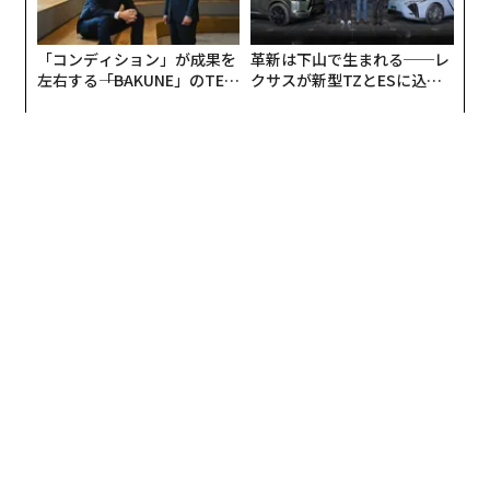
「コンディション」が成果を
革新は下山で生まれる──レ
左右する――「BAKUNE」のTEN
クサスが新型TZとESに込め
TIALが支える「挑戦者の明
た「DISCOVER」の哲学
編集＝遠藤宗生
日」
2026年9月号発売中
最新号の購入はこちらから
メンバーシップに登録する
関連記事